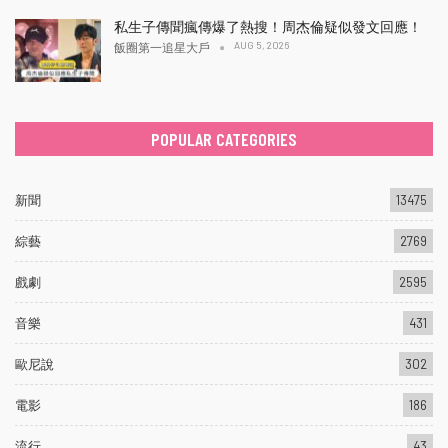
私生子傳聞瘋傳爆了熱搜！周杰倫疑似發文回應！
AUG 5, 2026
飯圈第一追星大戶
POPULAR CATEGORIES
新聞
13475
綜藝
2769
戲劇
2595
音樂
431
歐尼說
302
電影
186
流行
43