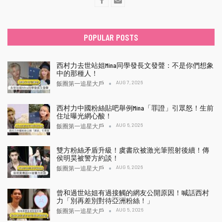
POPULAR POSTS
西村力去世站姐Mina同學發長文發聲：不是你們想象
中的那種人！
AUG 7, 2026
飯圈第一追星大戶
西村力中國粉絲貼吧舉例Mina「罪證」引眾怒！生前
住址曝光網心酸！
AUG 6, 2026
飯圈第一追星大戶
雙方粉絲矛盾升級！虞書欣被激光筆照射後續！傳
侯明昊被警方約談！
AUG 6, 2026
飯圈第一追星大戶
曾和過世站姐有過接觸的網友公開原因！喊話西村
力「別再差別對待亞洲粉絲！」
AUG 5, 2026
飯圈第一追星大戶