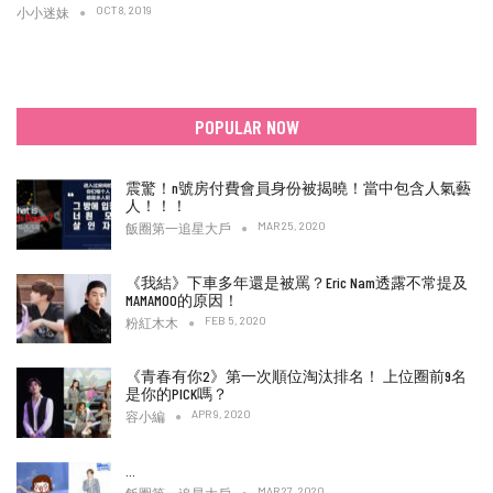
OCT 8, 2019
小小迷妹
POPULAR NOW
震驚！n號房付費會員身份被揭曉！當中包含人氣藝
人！！！
MAR 25, 2020
飯圈第一追星大戶
《我結》下車多年還是被罵？Eric Nam透露不常提及
MAMAMOO的原因！
FEB 5, 2020
粉紅木木
《青春有你2》第一次順位淘汰排名！ 上位圈前9名
是你的PICK嗎？
APR 9, 2020
容小編
…
MAR 27, 2020