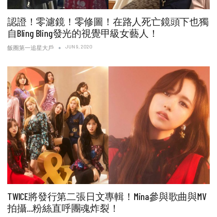
認證！零濾鏡！零修圖！在路人死亡鏡頭下也獨
自Bling Bling發光的視覺甲級女藝人！
JUN 9, 2020
飯圈第一追星大戶
TWICE將發行第二張日文專輯！Mina參與歌曲與MV
拍攝…粉絲直呼團魂炸裂！