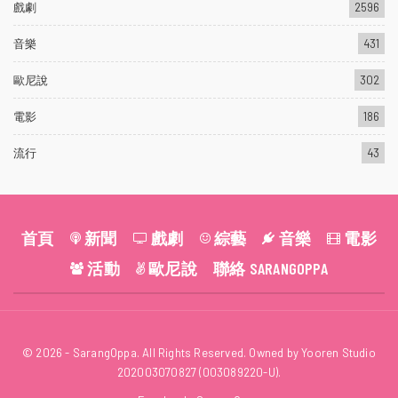
戲劇
2596
音樂
431
歐尼說
302
電影
186
流行
43
首頁
新聞
戲劇
綜藝
音樂
電影
活動
歐尼說
聯絡 SARANGOPPA
© 2026 - SarangOppa. All Rights Reserved. Owned by Yooren Studio
202003070827 (003089220-U).