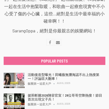
一起在生活中抱緊取暖，和歌曲一起療愈現實中不小
心受了傷的小心臟，這些...絕對是生活中最幸福的小
確幸啊！！
SarangOppa，絕對是你最親古的娛樂網站！
POPULAR POSTS
活動後造型曝光！田曦薇無瀏海認不出上熱搜第
一！評論區大翻車！
AUG 9, 2026
飯圈第一追星大戶
披荊斬棘2026陣容官宣！28位哥哥空降熱搜！節目
首次出現父子兵！
AUG 9, 2026
飯圈第一追星大戶