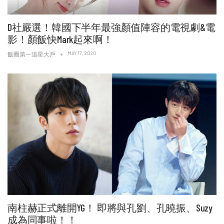
D社嚴選！韓國下半年最強顏值陣容的電視劇&電
影！顏飯快Mark起來啊！
MAY 17, 2020
飯圈第一追星大戶
南柱赫正式離開YG！ 即將與孔劉、孔曉振、Suzy
成為同事啦！！