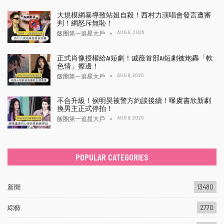
大規模網暴導致站姐自殺！西村力演唱會發言遭審
判！網怒斥無恥！
AUG 9, 2026
飯圈第一追星大戶
正式肖像授權給Ai短劇！戚薇首部Ai短劇被炮轟「軟
色情」擦邊！
AUG 8, 2026
飯圈第一追星大戶
不合升級！侯明昊被警方約談後續！曝虞書欣新劇
換男主正式停拍！
AUG 8, 2026
飯圈第一追星大戶
POPULAR CATEGORIES
新聞
13480
綜藝
2770