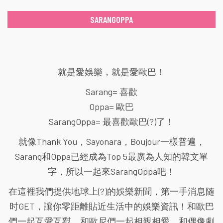
SARANGOPPA
就是愛娛樂，就是愛歐巴！
Sarang= 喜歡
Oppa= 歐巴
SarangOppa= 最喜歡歐巴(?)了！
就像Thank You，Sayonara，Boujour一樣普遍，
Sarang和Oppa已經成為Top 5最廣為人知的韓文單
字，所以一起來SarangOppa吧！
在這裡我們提供地球上(?)的娛樂新聞，第一手消息随
时GET，讓你零距離貼近生活中的娛樂資訊！和歐巴
們一起互愛互懟、和歐尼們一起相親相愛、和偶像劇