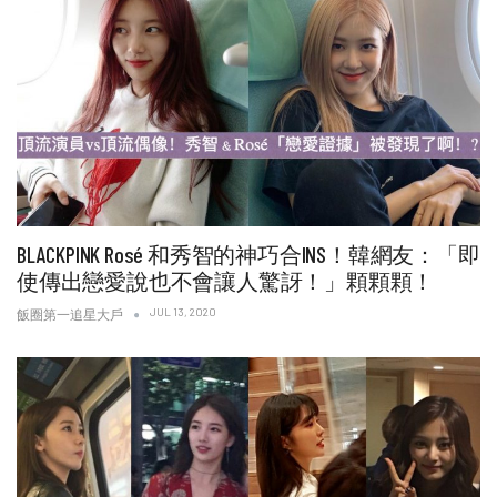
BLACKPINK Rosé 和秀智的神巧合INS！韓網友：「即
使傳出戀愛說也不會讓人驚訝！」顆顆顆！
JUL 13, 2020
飯圈第一追星大戶