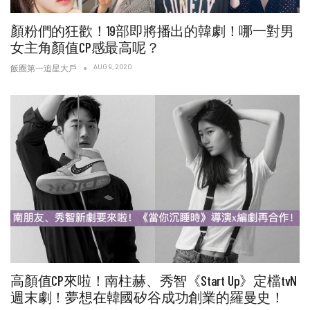
顏粉們的狂歡！19部即將播出的韓劇！哪一對男
女主角顏值CP感最高呢？
AUG 9, 2020
飯圈第一追星大戶
高顏值CP來啦！南柱赫、秀智《Start Up》定檔tvN
週末劇！夢想在韓國矽谷成功創業的羅曼史！