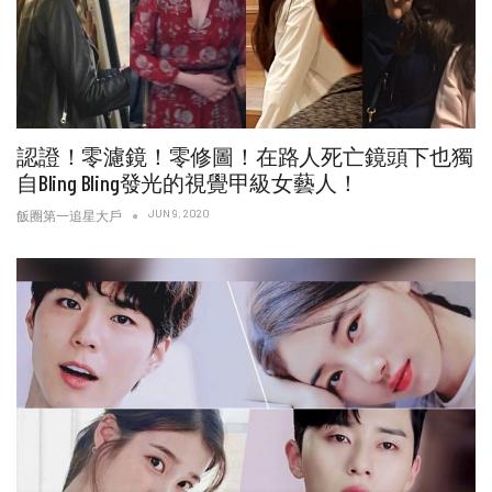
認證！零濾鏡！零修圖！在路人死亡鏡頭下也獨
自Bling Bling發光的視覺甲級女藝人！
JUN 9, 2020
飯圈第一追星大戶