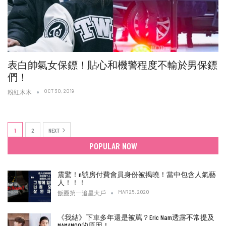
表白帥氣女保鏢！貼心和機警程度不輸於男保鏢
們！
OCT 30, 2019
粉紅木木
1
2
NEXT
POPULAR NOW
震驚！n號房付費會員身份被揭曉！當中包含人氣藝
人！！！
MAR 25, 2020
飯圈第一追星大戶
《我結》下車多年還是被罵？Eric Nam透露不常提及
MAMAMOO的原因！