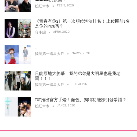
FEB 5, 2020
粉紅木木
《青春有你2》第一次順位淘汰排名！ 上位圈前9名
是你的PICK嗎？
APR 9, 2020
容小編
…
MAR 27, 2020
飯圈第一追星大戶
只能原地大羨慕！我的弟弟是大明星也是我老
闆！！！
FEB 28, 2020
飯圈第一追星大戶
TXT推出官方手燈！顏色、獨特功能卻引發爭議？
JAN 22, 2020
粉紅木木