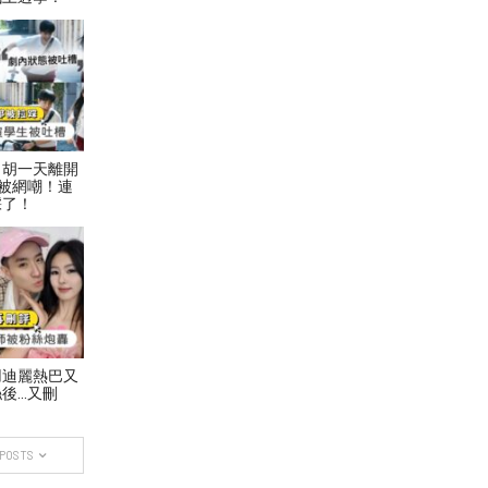
！胡一天離開
被網嘲！連
踩了！
用迪麗熱巴又
後…又刪
 POSTS