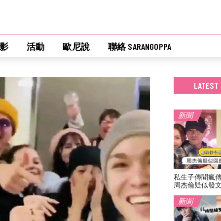
影
活動
歐尼說
聯絡 SARANGOPPA
LATEST
新聞
私生子傳聞瘋
周杰倫疑似發
新聞