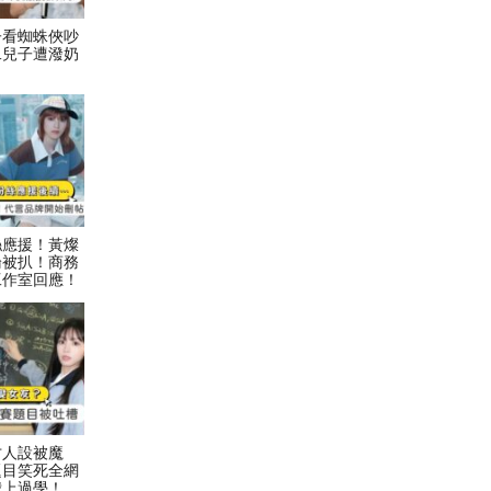
子看蜘蛛俠吵
二兒子遭潑奶
絲應援！黃燦
論被扒！商務
工作室回應！
才人設被魔
題目笑死全網
我上過學！