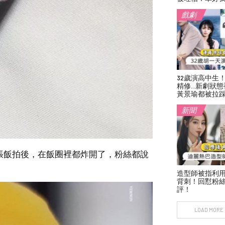
戲劇
32歲演高中生
精修…新劇狀態
黃景瑜都被拉
新聞
這張飯拍後，在飯圈裡都炸開了，粉絲都說
造型師被指利
背刺！回懟粉絲
評！
LOAD MORE