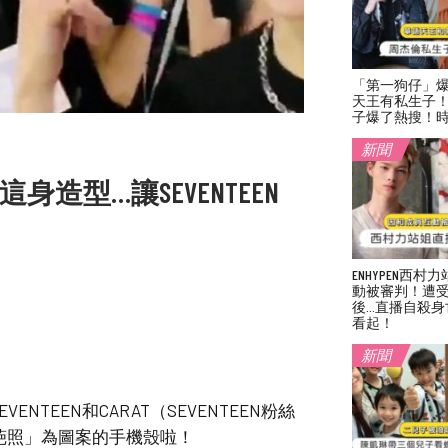
「第一狗仔」
天王有私生子
子爆了熱搜！
新聞
造型…讓SEVENTEEN
ENHYPEN西
動被審判！遭
後…直播自殺身
看起！
新聞
NTEEN和CARAT（SEVENTEEN粉絲
奇葩照」為圖案的手機殼啦！