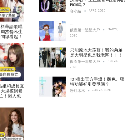
PICK嗎？
APR 9, 2020
容小編
…
爆料華語歌唱
MAR 27,
飯圈第一追星大戶
！周杰倫私生
2020
時間線看起！
只能原地大羨慕！我的弟弟
是大明星也是我老闆！！！
FEB 28,
飯圈第一追星大戶
2020
TXT推出官方手燈！顏色、獨
特功能卻引發爭議？
村力站姐和成員互
JAN 22, 2020
受大規模網暴
粉紅木木
亡！懶人包