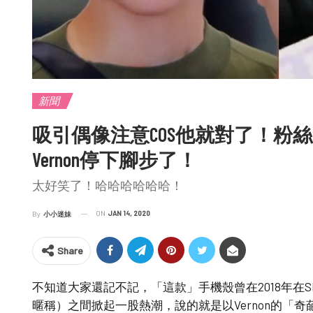
新聞
吸引偶像注意COS他就對了！粉絲這身
Vernon停下腳步了！
太好笑了！哈哈哈哈哈哈！
ON
JAN 14, 2020
By
小小迷妹
Share
不知道大家還記不記，「這款」手機殼曾在2018年在SEVE
暱稱）之間掀起一股熱潮，說的就是以Vernon的「