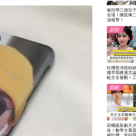
被控帶三個兒
全場！陳凱琳
油報警！
新聞
吐槽曾沛慈粉
燦早期擦邊言
帖文全被刪！
戲劇
田曦薇新劇天
改！數學大賽
被吐槽：幸好