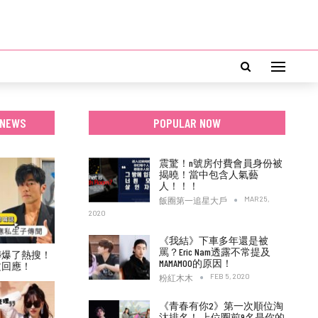
 NEWS
POPULAR NOW
震驚！n號房付費會員身份被
揭曉！當中包含人氣藝
人！！！
MAR 25,
飯圈第一追星大戶
2020
《我結》下車多年還是被
罵？Eric Nam透露不常提及
傳爆了熱搜！
MAMAMOO的原因！
文回應！
FEB 5, 2020
粉紅木木
《青春有你2》第一次順位淘
汰排名！ 上位圈前9名是你的