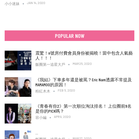
JAN 14, 2020
小小迷妹
POPULAR NOW
震驚！n號房付費會員身份被揭曉！當中包含人氣藝
人！！！
MAR 25, 2020
飯圈第一追星大戶
《我結》下車多年還是被罵？Eric Nam透露不常提及
MAMAMOO的原因！
FEB 5, 2020
粉紅木木
《青春有你2》第一次順位淘汰排名！ 上位圈前9名
是你的PICK嗎？
APR 9, 2020
容小編
…
MAR 27, 2020