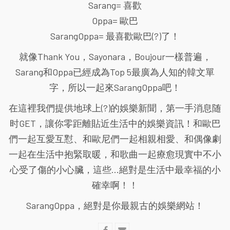
Sarang= 喜歡
Oppa= 歐巴
SarangOppa= 最喜歡歐巴(?)了！
就像Thank You，Sayonara，Boujour一樣普遍，
Sarang和Oppa已經成為Top 5最廣為人知的韓文單
字，所以一起來SarangOppa吧！
在這裡我們提供地球上(?)的娛樂新聞，第一手消息随
时GET，讓你零距離貼近生活中的娛樂資訊！和歐巴
們一起互愛互懟、和歐尼們一起相親相愛、和偶像劇
一起在生活中抱緊取暖，和歌曲一起療愈現實中不小
心受了傷的小心臟，這些...絕對是生活中最幸福的小
確幸啊！！
SarangOppa，絕對是你最親古的娛樂網站！