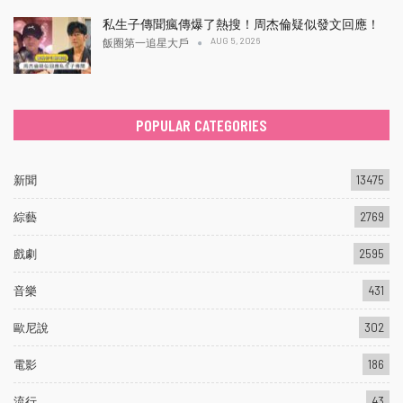
私生子傳聞瘋傳爆了熱搜！周杰倫疑似發文回應！
AUG 5, 2026
飯圈第一追星大戶
POPULAR CATEGORIES
新聞
13475
綜藝
2769
戲劇
2595
音樂
431
歐尼說
302
電影
186
流行
43