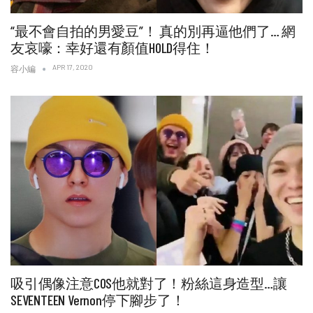
“最不會自拍的男愛豆”！ 真的別再逼他們了… 網
友哀嚎：幸好還有顏值HOLD得住！
APR 17, 2020
容小編
吸引偶像注意COS他就對了！粉絲這身造型…讓
SEVENTEEN Vernon停下腳步了！