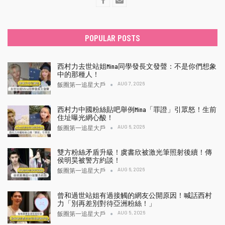
POPULAR POSTS
西村力去世站姐Mina同學發長文發聲：不是你們想象
中的那種人！
AUG 7, 2026
飯圈第一追星大戶
西村力中國粉絲貼吧舉例Mina「罪證」引眾怒！生前
住址曝光網心酸！
AUG 6, 2026
飯圈第一追星大戶
雙方粉絲矛盾升級！虞書欣被激光筆照射後續！傳
侯明昊被警方約談！
AUG 6, 2026
飯圈第一追星大戶
曾和過世站姐有過接觸的網友公開原因！喊話西村
力「別再差別對待亞洲粉絲！」
AUG 5, 2026
飯圈第一追星大戶