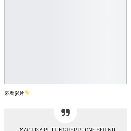
來看影片
LMAO LISA PUTTING HER PHONE BEHIND