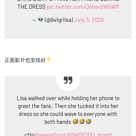
THE DRESS
pic.twitter.com/QohaxdW5WR
—
(@bvlgrlisa)
July 3, 2026
正面影片也安排好
Lisa walked over while holding her phone to
greet the fans. Then she tucked it into her
dress so she could wave to everyone with
both hands
ctto
@wearelloud
@SHISEIDO_brand