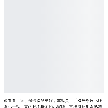
來看看，這手機卡得剛剛好，重點是⋯手機居然只比腰
圍小一點，真的是不折不扣小蠻腰，直接引起網友熱議