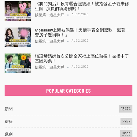
《將門獨后》殺青曬合照後續！被指發孟子義未修
生圖…演員們紛紛刪帖！
AUG 2, 2026
飯圈第一追星大戶
Angelababy上海被偶遇！天價手表全網驚歎「戴著一
套房子逛街啊！」
AUG 2, 2026
飯圈第一追星大戶
張凌赫媽媽首次公開全家福上高位熱搜！被指中了
基因彩票！
AUG 2, 2026
飯圈第一追星大戶
POPULAR CATEGORIES
新聞
13474
綜藝
2769
戲劇
2595