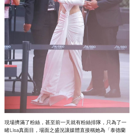
現場擠滿了粉絲，甚至前一天就有粉絲排隊，只為了一
睹Lisa真面目，場面之盛況讓媒體直接稱她為「泰德蘭