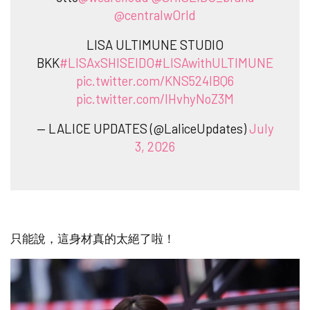
@centralwOrld
LISA ULTIMUNE STUDIO
BKK
#LISAxSHISEIDO
#LISAwithULTIMUNE
pic.twitter.com/KNS524lBQ6
pic.twitter.com/IHvhyNoZ3M
— LALICE UPDATES (@LaliceUpdates)
July
3, 2026
只能說，這身材真的太絕了啦！