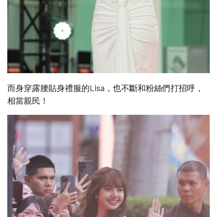
而身穿露腰貼身禮服的Lisa，也不斷和粉絲們打招呼，
相當親民！