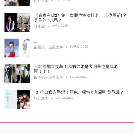
粉紅木木
《青春有你2》第一次順位淘汰排名！ 上位圈前9名
是你的PICK嗎？
APR 9, 2020
容小編
…
MAR 27, 2020
飯圈第一追星大戶
只能原地大羨慕！我的弟弟是大明星也是我老
闆！！！
FEB 28, 2020
飯圈第一追星大戶
TXT推出官方手燈！顏色、獨特功能卻引發爭議？
JAN 22, 2020
粉紅木木