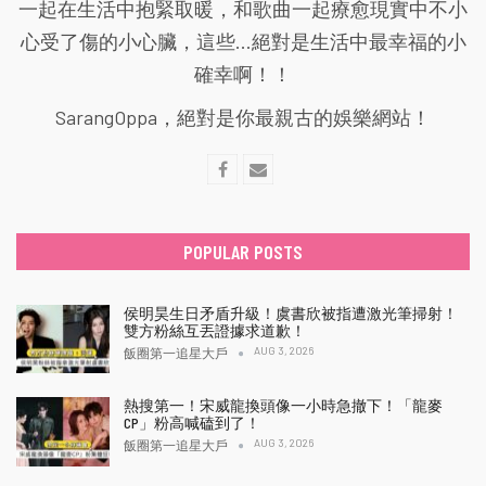
一起在生活中抱緊取暖，和歌曲一起療愈現實中不小
心受了傷的小心臟，這些...絕對是生活中最幸福的小
確幸啊！！
SarangOppa，絕對是你最親古的娛樂網站！
POPULAR POSTS
侯明昊生日矛盾升級！虞書欣被指遭激光筆掃射！
雙方粉絲互丟證據求道歉！
AUG 3, 2026
飯圈第一追星大戶
熱搜第一！宋威龍換頭像一小時急撤下！「龍麥
CP」粉高喊磕到了！
AUG 3, 2026
飯圈第一追星大戶