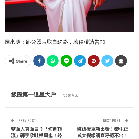
圖來源：部分照片取自網路，若侵權請告知
Share
飯圈第一追星大戶
12055 Posts
PREV POST
NEXT POST
雙面人真面目？「短劇頂
悔婚後重新出發！秦牛正
流」郭宇欣吐槽周也！錄
威大變樣網直呼認不出！