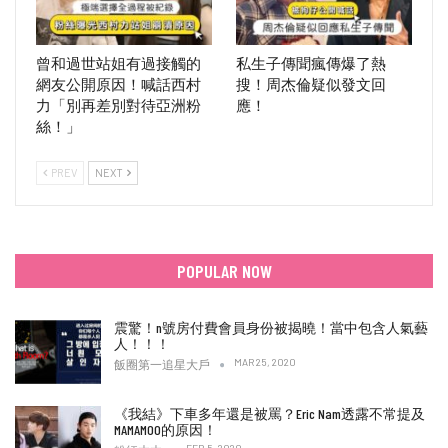
曾和過世站姐有過接觸的
私生子傳聞瘋傳爆了熱
網友公開原因！喊話西村
搜！周杰倫疑似發文回
力「別再差別對待亞洲粉
應！
絲！」
PREV
NEXT
POPULAR NOW
震驚！n號房付費會員身份被揭曉！當中包含人氣藝
人！！！
MAR 25, 2020
飯圈第一追星大戶
《我結》下車多年還是被罵？Eric Nam透露不常提及
MAMAMOO的原因！
FEB 5, 2020