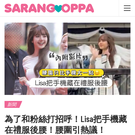
新聞
為了和粉絲打招呼！Lisa把手機藏
在禮服後腰！腰圍引熱議！