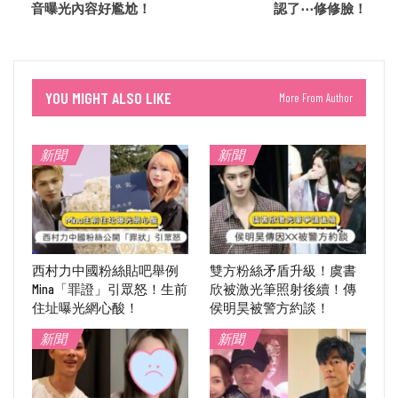
音曝光內容好尷尬！
認了⋯修修臉！
YOU MIGHT ALSO LIKE
More From Author
新聞
新聞
西村力中國粉絲貼吧舉例
雙方粉絲矛盾升級！虞書
Mina「罪證」引眾怒！生前
欣被激光筆照射後續！傳
住址曝光網心酸！
侯明昊被警方約談！
新聞
新聞