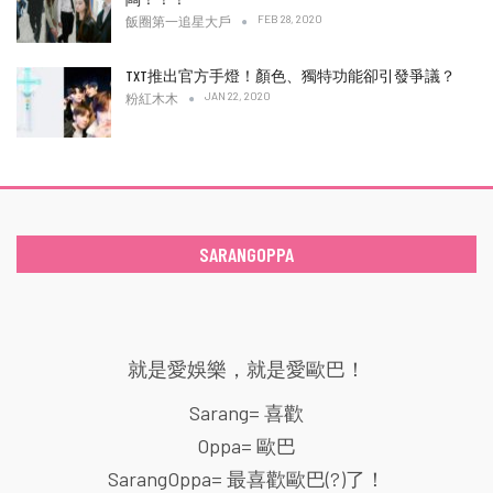
FEB 28, 2020
飯圈第一追星大戶
TXT推出官方手燈！顏色、獨特功能卻引發爭議？
JAN 22, 2020
粉紅木木
SARANGOPPA
就是愛娛樂，就是愛歐巴！
Sarang= 喜歡
Oppa= 歐巴
SarangOppa= 最喜歡歐巴(?)了！