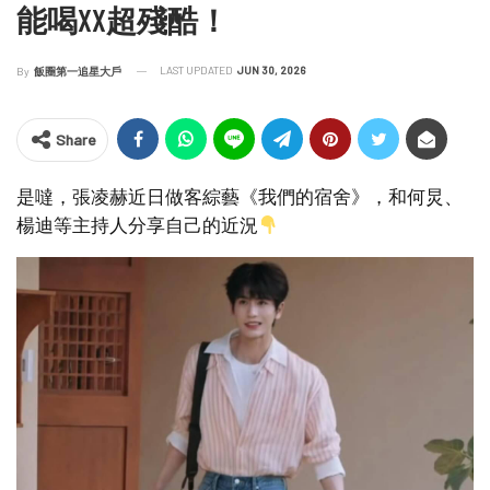
能喝XX超殘酷！
LAST UPDATED
JUN 30, 2026
By
飯圈第一追星大戶
Share
是噠，張凌赫近日做客綜藝《我們的宿舍》，和何炅、
楊迪等主持人分享自己的近況