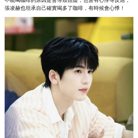
張凌赫也坦承自己確實喝多了咖啡，有時候會心悸！