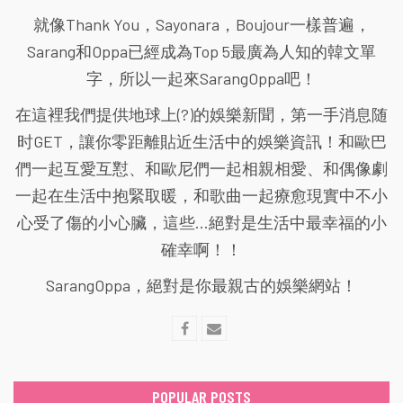
就像Thank You，Sayonara，Boujour一樣普遍，
Sarang和Oppa已經成為Top 5最廣為人知的韓文單
字，所以一起來SarangOppa吧！
在這裡我們提供地球上(?)的娛樂新聞，第一手消息随
时GET，讓你零距離貼近生活中的娛樂資訊！和歐巴
們一起互愛互懟、和歐尼們一起相親相愛、和偶像劇
一起在生活中抱緊取暖，和歌曲一起療愈現實中不小
心受了傷的小心臟，這些...絕對是生活中最幸福的小
確幸啊！！
SarangOppa，絕對是你最親古的娛樂網站！
POPULAR POSTS