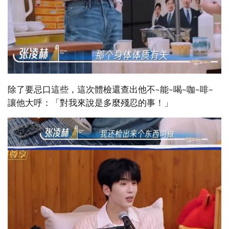
除了要忌口這些，這次體檢還查出他不~能~喝~咖~啡~
讓他大呼：「對我來說是多麼殘忍的事！」