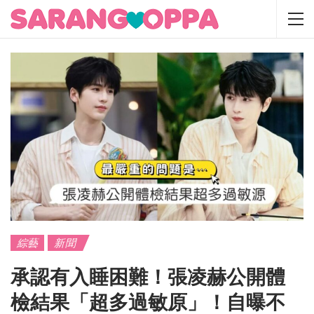
綜藝
新聞
承認有入睡困難！張凌赫公開體
檢結果「超多過敏原」！自曝不