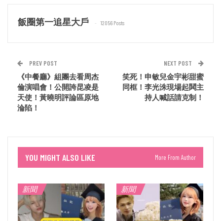
飯圈第一追星大戶
12056 Posts
PREV POST
NEXT POST
《中餐廳》組團去看周杰
笑死！申敏兒金宇彬甜蜜
倫演唱會！公開誇昆凌是
同框！李光洙現場起鬨主
天使！黃曉明評論區原地
持人喊話請克制！
淪陷！
YOU MIGHT ALSO LIKE
More From Author
新聞
新聞