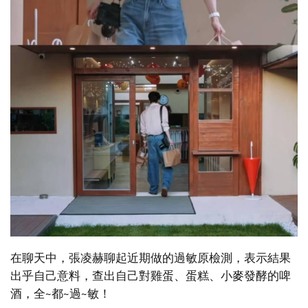
在聊天中，張凌赫聊起近期做的過敏原檢測，表示結果
出乎自己意料，查出自己對雞蛋、蛋糕、小麥發酵的啤
酒，全~都~過~敏！