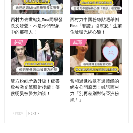
西村力去世站姐Mina同學發
西村力中國粉絲貼吧舉例
長文發聲：不是你們想象
Mina「罪證」引眾怒！生前
中的那種人！
住址曝光網心酸！
新聞
新聞
雙方粉絲矛盾升級！虞書
曾和過世站姐有過接觸的
欣被激光筆照射後續！傳
網友公開原因！喊話西村
侯明昊被警方約談！
力「別再差別對待亞洲粉
絲！」
PREV
NEXT