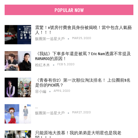
POPULAR NOW
震驚！n號房付費會員身份被揭曉！當中包含人氣藝
人！！！
MAR 25, 2020
飯圈第一追星大戶
《我結》下車多年還是被罵？Eric Nam透露不常提及
MAMAMOO的原因！
FEB 5, 2020
粉紅木木
《青春有你2》第一次順位淘汰排名！ 上位圈前9名
是你的PICK嗎？
APR 9, 2020
容小編
…
MAR 27, 2020
飯圈第一追星大戶
只能原地大羨慕！我的弟弟是大明星也是我老
闆！！！