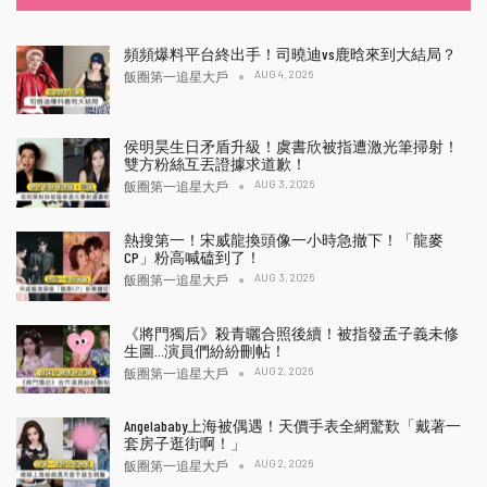
頻頻爆料平台終出手！司曉迪vs鹿晗來到大結局？
AUG 4, 2026
飯圈第一追星大戶
侯明昊生日矛盾升級！虞書欣被指遭激光筆掃射！
雙方粉絲互丟證據求道歉！
AUG 3, 2026
飯圈第一追星大戶
熱搜第一！宋威龍換頭像一小時急撤下！「龍麥
CP」粉高喊磕到了！
AUG 3, 2026
飯圈第一追星大戶
《將門獨后》殺青曬合照後續！被指發孟子義未修
生圖…演員們紛紛刪帖！
AUG 2, 2026
飯圈第一追星大戶
Angelababy上海被偶遇！天價手表全網驚歎「戴著一
套房子逛街啊！」
AUG 2, 2026
飯圈第一追星大戶