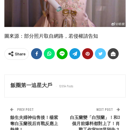
圖來源：部分照片取自網路，若侵權請告知
Share
飯圈第一追星大戶
12054 Posts
PREV POST
NEXT POST
餘生夫婦神仙售後！楊紫
白玉蘭變「白預蘭」！和3
奪白玉蘭視后肖戰反應上
個月前爆料都對上了！肖
熱搜！
戰工作室BGM早預告？