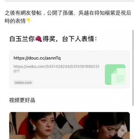
之後有網友發帖，公開了孫儷、吳越在得知楊紫是視后
時的表情