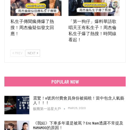
私生子傳聞瘋傳爆了熱
「第一狗仔」爆料華語歌
搜！周杰倫疑似發文回
唱天王有私生子！周杰倫
應！
私生子爆了熱搜！時間線
看起！
PREV
NEXT
POPULAR NOW
震驚！n號房付費會員身份被揭曉！當中包含人氣藝
人！！！
MAR 25, 2020
飯圈第一追星大戶
《我結》下車多年還是被罵？Eric Nam透露不常提及
MAMAMOO的原因！