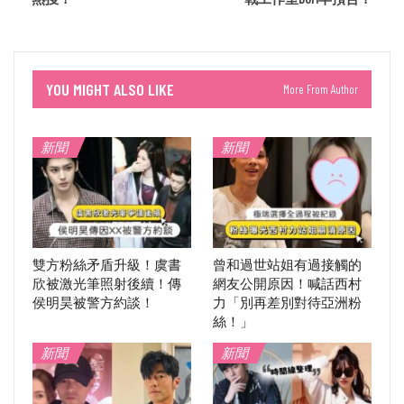
YOU MIGHT ALSO LIKE
More From Author
新聞
新聞
雙方粉絲矛盾升級！虞書
曾和過世站姐有過接觸的
欣被激光筆照射後續！傳
網友公開原因！喊話西村
侯明昊被警方約談！
力「別再差別對待亞洲粉
絲！」
新聞
新聞