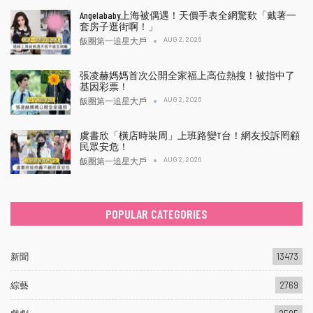
Angelababy上海被偶遇！天價手表全網驚歎「戴著一
套房子逛街啊！」
AUG 2, 2026
飯圈第一追星大戶
張凌赫媽媽首次公開全家福上高位熱搜！被指中了
基因彩票！
AUG 2, 2026
飯圈第一追星大戶
虞書欣「橫店時裝周」上班路變T台！網友投訴罔顧
民眾安危！
AUG 2, 2026
飯圈第一追星大戶
POPULAR CATEGORIES
新聞
13473
綜藝
2769