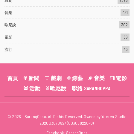
戲劇
2595
音樂
431
歐尼說
302
電影
186
流行
43
首頁
新聞
戲劇
綜藝
音樂
電影
活動
歐尼說
聯絡 SARANGOPPA
© 2026 - SarangOppa. All Rights Reserved. Owned by Yooren Studio
202003070827 (003089220-U).
Facebook:
SarangOppa