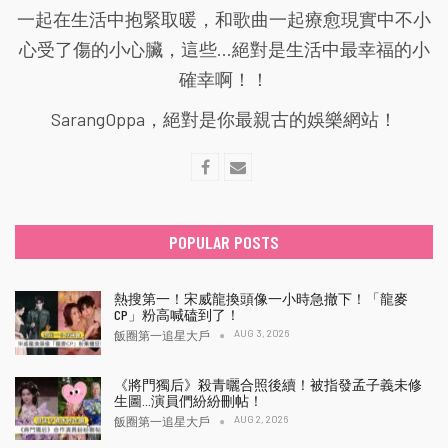
一起在生活中抱緊取暖，和歌曲一起療愈現實中不小
心受了傷的小心臟，這些...絕對是生活中最幸福的小
確幸啊！！
SarangOppa，絕對是你最親古的娛樂網站！
POPULAR POSTS
熱搜第一！宋威龍換頭像一小時急撤下！「龍麥
CP」粉高喊磕到了！
AUG 3, 2026
飯圈第一追星大戶
《將門獨后》殺青曬合照後續！被指發孟子義未修
生圖…演員們紛紛刪帖！
AUG 2, 2026
飯圈第一追星大戶