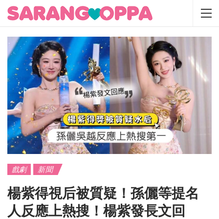
戲劇
新聞
楊紫得視后被質疑！孫儷等提名
人反應上熱搜！楊紫發長文回