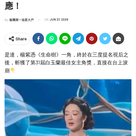
應！
ON
JUN 27, 2026
By
飯圈第一追星大戶
Share
是達，楊紫憑《生命樹》一角，終於在三度提名視后之
後，斬獲了第31屆白玉蘭最佳女主角獎，直接在台上淚
崩