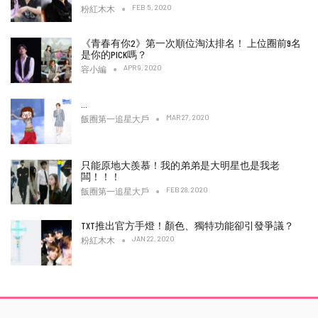
FEB 5, 2020
粉紅木木
《青春有你2》第一次順位淘汰排名！ 上位圈前9名
是你的PICK嗎？
APR 9, 2020
容小編
…
MAR 27, 2020
飯圈第一追星大戶
只能原地大羨慕！我的弟弟是大明星也是我老
闆！！！
FEB 28, 2020
飯圈第一追星大戶
TXT推出官方手燈！顏色、獨特功能卻引發爭議？
JAN 22, 2020
粉紅木木