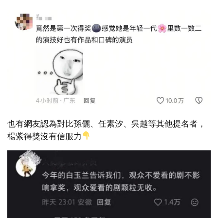
也有網友認為對比孫儷、任素汐、吳越等其他提名者，
楊紫得獎沒有信服力