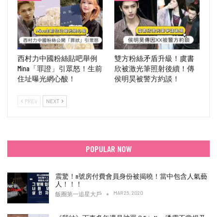
西村力中國粉絲貼吧舉例
雙方粉絲矛盾升級！虞書
Mina「罪證」引眾怒！生前
欣被激光筆照射後續！傳
住址曝光網心酸！
侯明昊被警方約談！
PREV
NEXT
POPULAR NOW
震驚！n號房付費會員身份被揭曉！當中包含人氣藝
人！！！
MAR 25, 2020
飯圈第一追星大戶