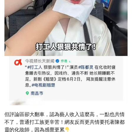
但評論區卻大翻車，認為藝人收入這麼高，一點也共情
不了，普通打工族更辛苦！網友反而更共情要托著陳都
靈的化妝師，因為感覺更累