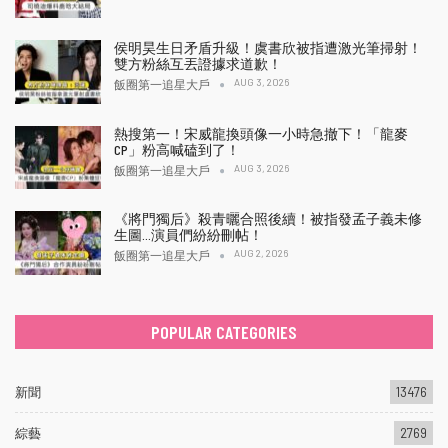
侯明昊生日矛盾升級！虞書欣被指遭激光筆掃射！
雙方粉絲互丟證據求道歉！
AUG 3, 2026
飯圈第一追星大戶
熱搜第一！宋威龍換頭像一小時急撤下！「龍麥
CP」粉高喊磕到了！
AUG 3, 2026
飯圈第一追星大戶
《將門獨后》殺青曬合照後續！被指發孟子義未修
生圖…演員們紛紛刪帖！
AUG 2, 2026
飯圈第一追星大戶
POPULAR CATEGORIES
新聞
13476
綜藝
2769