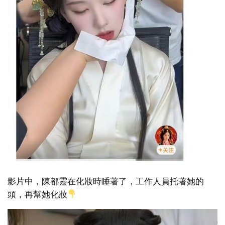
影片中，陳都靈在化妝時睡著了，工作人員托著她的
頭，再幫她化妝