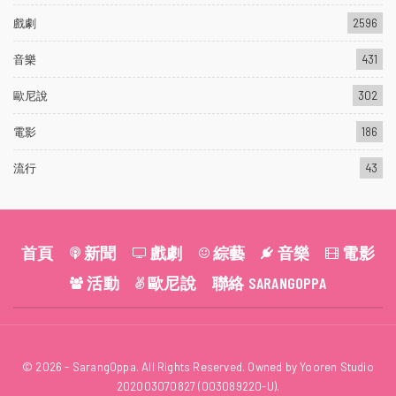
戲劇
2596
音樂
431
歐尼說
302
電影
186
流行
43
首頁
新聞
戲劇
綜藝
音樂
電影
活動
歐尼說
聯絡 SARANGOPPA
© 2026 - SarangOppa. All Rights Reserved. Owned by Yooren Studio
202003070827 (003089220-U).