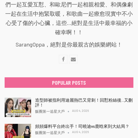
們一起互愛互懟、和歐尼們一起相親相愛、和偶像劇
一起在生活中抱緊取暖，和歌曲一起療愈現實中不小
心受了傷的小心臟，這些...絕對是生活中最幸福的小
確幸啊！！
SarangOppa，絕對是你最親古的娛樂網站！
POPULAR POSTS
造型師被指利用迪麗熱巴又背刺！回懟粉絲後…又刪
評！
AUG 4, 2026
飯圈第一追星大戶
頻頻爆料平台終出手！司曉迪vs鹿晗來到大結局？
AUG 4, 2026
飯圈第一追星大戶