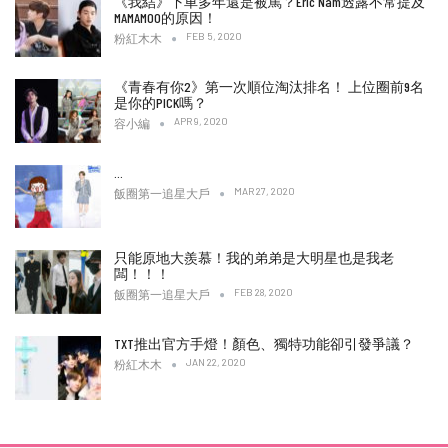
《我結》下車多年還是被罵？Eric Nam透露不常提及
MAMAMOO的原因！
FEB 5, 2020
粉紅木木
《青春有你2》第一次順位淘汰排名！ 上位圈前9名
是你的PICK嗎？
APR 9, 2020
容小編
…
MAR 27, 2020
飯圈第一追星大戶
只能原地大羨慕！我的弟弟是大明星也是我老
闆！！！
FEB 28, 2020
飯圈第一追星大戶
TXT推出官方手燈！顏色、獨特功能卻引發爭議？
JAN 22, 2020
粉紅木木