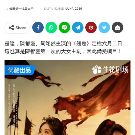
LAST UPDATED
JUN 1, 2026
By
飯圈第一追星大戶
Share
是達，陳都靈、周翊然主演的《翹楚》定檔六月二日，
這也算是陳都靈第一次的大女主劇，因此備受矚目！