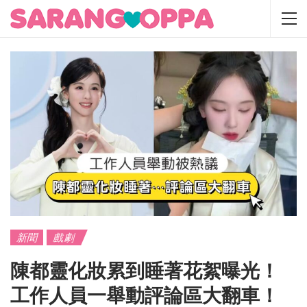
新聞
戲劇
陳都靈化妝累到睡著花絮曝光！
工作人員一舉動評論區大翻車！