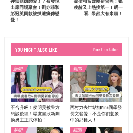
神仙姐姐戀愛了？被發現
被指和名媛親密合照！張
出席同場聚會！劉亦菲和
凌赫又上熱搜第一！網一
彭冠英同款被扒遭瘋傳戀
看…果然大有來頭！
愛！
YOU MIGHT ALSO LIKE
More From Author
新聞
新聞
不合升級！侯明昊被警方
西村力去世站姐Mina同學發
約談後續！曝虞書欣新劇
長文發聲：不是你們想象
換男主正式停拍！
中的那種人！
新聞
新聞