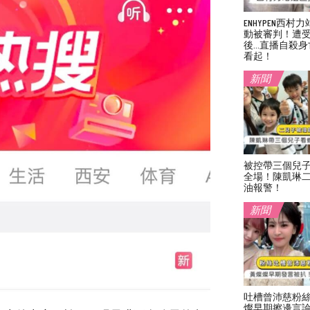
ENHYPEN西
動被審判！遭
後…直播自殺身
看起！
新聞
被控帶三個兒
全場！陳凱琳
油報警！
新聞
吐槽曾沛慈粉
燦早期擦邊言