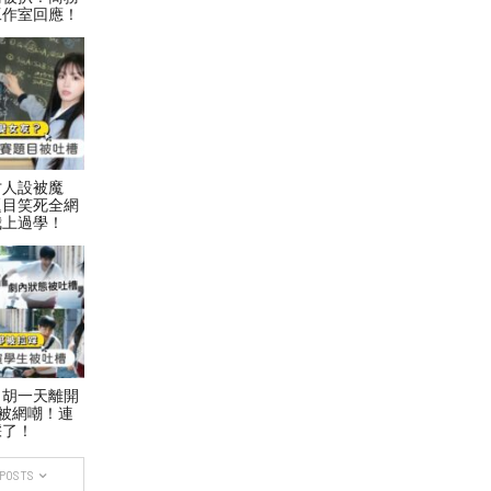
工作室回應！
才人設被魔
題目笑死全網
我上過學！
！胡一天離開
被網嘲！連
踩了！
 POSTS