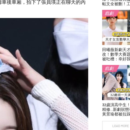
姆車後車廂，拍下了張員瑛正在聊天的內
帖文全被刪！
戲劇
田曦薇新劇天
改！數學大賽
被吐槽：幸好
戲劇
32歲演高中生
精修…新劇狀態
黃景瑜都被拉
LOAD MORE