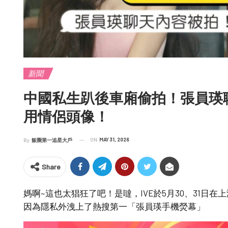
新聞
中國私生趴後車廂偷拍！張員瑛
用情侶頭像！
ON
MAY 31, 2026
By
飯圈第一追星大戶
Share
媽啊~這也太猖狂了吧！是噠，IVE於5月30、31日
因為隱私外洩上了熱搜第一「張員瑛手機熒幕」