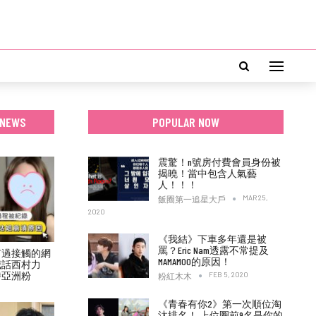
 NEWS
POPULAR NOW
震驚！n號房付費會員身份被
揭曉！當中包含人氣藝
人！！！
MAR 25,
飯圈第一追星大戶
2020
《我結》下車多年還是被
罵？Eric Nam透露不常提及
有過接觸的網
MAMAMOO的原因！
喊話西村力
待亞洲粉
FEB 5, 2020
粉紅木木
《青春有你2》第一次順位淘
汰排名！ 上位圈前9名是你的