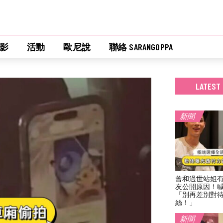
影
活動
歐尼說
聯絡 SARANGOPPA
LATEST
新聞
曾和過世站姐
友公開原因！
「別再差別對
絲！」
新聞