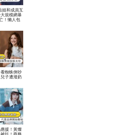
村力站姐和成員互
受大規模網暴
亡！懶人包
子看蜘蛛俠吵
二兒子遭潑奶
絲應援！黃燦
論被扒！商務