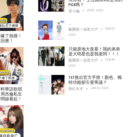
PICK嗎？
APR 9, 2020
容小編
…
MAR 27,
飯圈第一追星大戶
2020
傳爆了熱搜！
文回應！
只能原地大羨慕！我的弟弟
是大明星也是我老闆！！！
FEB 28,
飯圈第一追星大戶
2020
TXT推出官方手燈！顏色、獨
特功能卻引發爭議？
JAN 22, 2020
爆料華語歌唱
粉紅木木
！周杰倫私生
時間線看起！