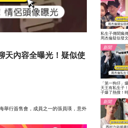
私生子傳聞瘋
周杰倫疑似發
新聞
聊天內容全曝光！疑似使
「第一狗仔」
天王有私生子
子爆了熱搜！
新聞
在上海舉行簽售會，成員之一的張員瑛，意外