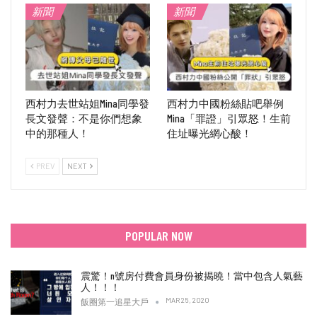
新聞
新聞
西村力去世站姐Mina同學發
西村力中國粉絲貼吧舉例
長文發聲：不是你們想象
Mina「罪證」引眾怒！生前
中的那種人！
住址曝光網心酸！
PREV
NEXT
POPULAR NOW
震驚！n號房付費會員身份被揭曉！當中包含人氣藝
人！！！
MAR 25, 2020
飯圈第一追星大戶