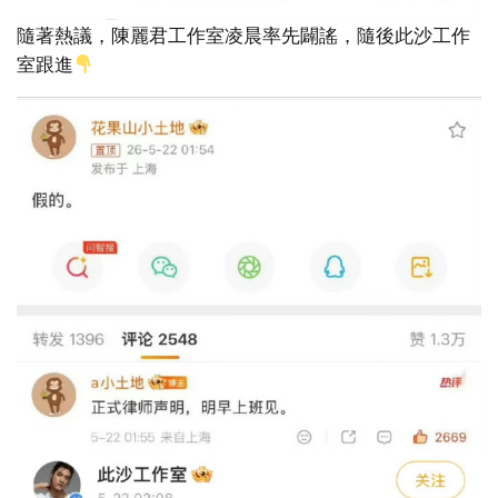
隨著熱議，陳麗君工作室凌晨率先闢謠，隨後此沙工作
室跟進