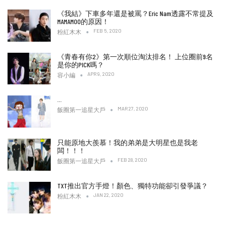
《我結》下車多年還是被罵？Eric Nam透露不常提及
MAMAMOO的原因！
FEB 5, 2020
粉紅木木
《青春有你2》第一次順位淘汰排名！ 上位圈前9名
是你的PICK嗎？
APR 9, 2020
容小編
…
MAR 27, 2020
飯圈第一追星大戶
只能原地大羨慕！我的弟弟是大明星也是我老
闆！！！
FEB 28, 2020
飯圈第一追星大戶
TXT推出官方手燈！顏色、獨特功能卻引發爭議？
JAN 22, 2020
粉紅木木