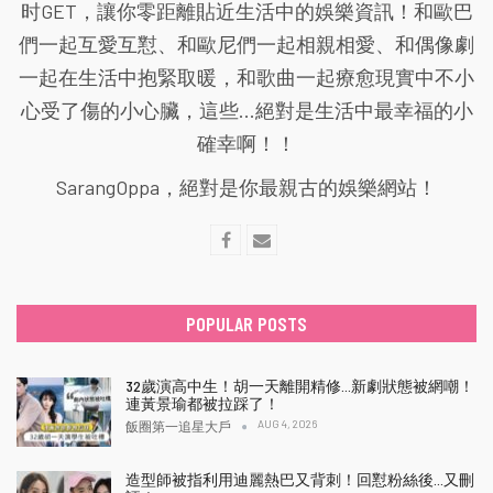
时GET，讓你零距離貼近生活中的娛樂資訊！和歐巴
們一起互愛互懟、和歐尼們一起相親相愛、和偶像劇
一起在生活中抱緊取暖，和歌曲一起療愈現實中不小
心受了傷的小心臟，這些...絕對是生活中最幸福的小
確幸啊！！
SarangOppa，絕對是你最親古的娛樂網站！
POPULAR POSTS
32歲演高中生！胡一天離開精修…新劇狀態被網嘲！
連黃景瑜都被拉踩了！
AUG 4, 2026
飯圈第一追星大戶
造型師被指利用迪麗熱巴又背刺！回懟粉絲後…又刪