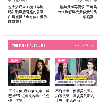
PREV POST
NEXT POST
也太多巧合！從《奔跑
臨時反悔再要求5千萬美
吧》戰國服引起的爭議！
金！狗仔曝光疑似景甜代
白鹿被扒「全方位」模仿
孕協議！
陳都靈！
YOU MIGHT ALSO LIKE
More From Author
新聞
新聞
正式肖像授權給Ai短劇！戚
不合升級！侯明昊被警方
薇首部Ai短劇被炮轟「軟色
約談後續！曝虞書欣新劇
情」擦邊！
換男主正式停拍！