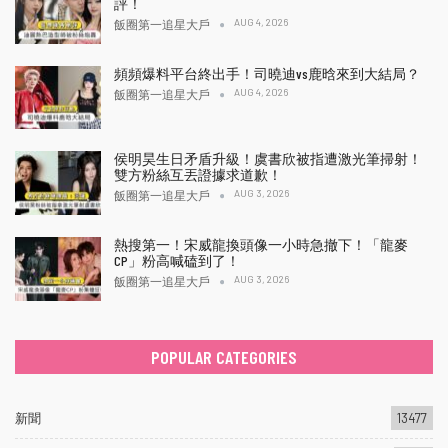
評！
AUG 4, 2026
飯圈第一追星大戶
頻頻爆料平台終出手！司曉迪vs鹿晗來到大結局？
AUG 4, 2026
飯圈第一追星大戶
侯明昊生日矛盾升級！虞書欣被指遭激光筆掃射！
雙方粉絲互丟證據求道歉！
AUG 3, 2026
飯圈第一追星大戶
熱搜第一！宋威龍換頭像一小時急撤下！「龍麥
CP」粉高喊磕到了！
AUG 3, 2026
飯圈第一追星大戶
POPULAR CATEGORIES
新聞
13477