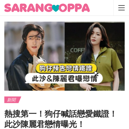
新聞
熱搜第一！狗仔喊話戀愛鐵證！
此沙陳麗君戀情曝光！