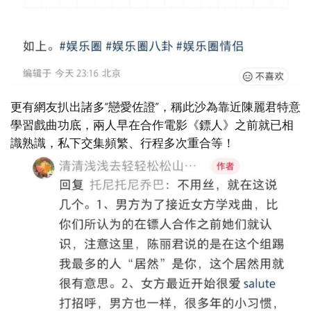
更有網友扒出諸多“戀愛佐證”，稱此沙為靠近陳麗君特意
學習戲曲功底，兩人早在合作電影《鏢人》之前就已相
識熟識，私下交集頻繁、行程多次重合等！