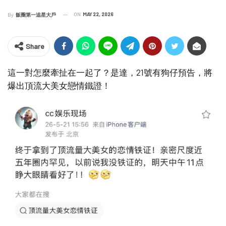
ON
MAY 22, 2026
By
飯圈第一追星大戶
Share
這一對怎麼牽扯在一起了？是達，21號有狗仔預告，將
爆出頂流大美女戀情鐵證！