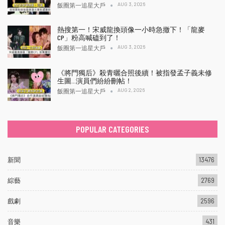
AUG 3, 2026
飯圈第一追星大戶
熱搜第一！宋威龍換頭像一小時急撤下！「龍麥
CP」粉高喊磕到了！
AUG 3, 2026
飯圈第一追星大戶
《將門獨后》殺青曬合照後續！被指發孟子義未修
生圖…演員們紛紛刪帖！
AUG 2, 2026
飯圈第一追星大戶
POPULAR CATEGORIES
新聞
13476
綜藝
2769
戲劇
2596
音樂
431