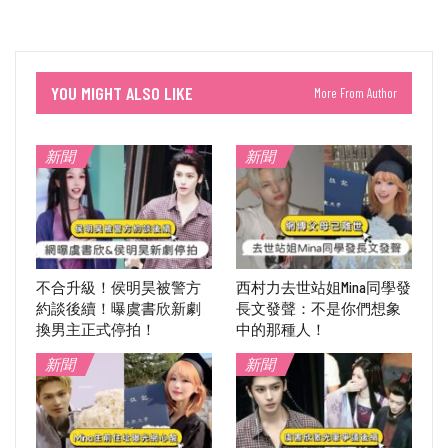
YOU MIGHT ALSO LIKE
More From Author
新聞
新聞
不合升級！侯明昊被警方
西村力去世站姐Mina同學發
約談後續！曝虞書欣新劇
長文發聲：不是你們想象
換男主正式停拍！
中的那種人！
新聞
新聞