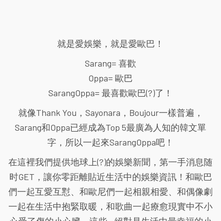
就是愛娛樂，就是愛歐巴！
Sarang= 喜歡
Oppa= 歐巴
SarangOppa= 最喜歡歐巴(?)了！
就像Thank You，Sayonara，Boujour一樣普遍，
Sarang和Oppa已經成為Top 5最廣為人知的韓文單
字，所以一起來SarangOppa吧！
在這裡我們提供地球上(?)的娛樂新聞，第一手消息随
时GET，讓你零距離貼近生活中的娛樂資訊！和歐巴
們一起互愛互懟、和歐尼們一起相親相愛、和偶像劇
一起在生活中抱緊取暖，和歌曲一起療愈現實中不小
心受了傷的小心臟，這些...絕對是生活中最幸福的小