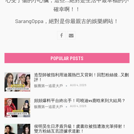
確幸啊！！
SarangOppa，絕對是你最親古的娛樂網站！
POPULAR POSTS
造型師被指利用迪麗熱巴又背刺！回懟粉絲後…又刪
評！
AUG 4, 2026
飯圈第一追星大戶
頻頻爆料平台終出手！司曉迪vs鹿晗來到大結局？
AUG 4, 2026
飯圈第一追星大戶
侯明昊生日矛盾升級！虞書欣被指遭激光筆掃射！
雙方粉絲互丟證據求道歉！