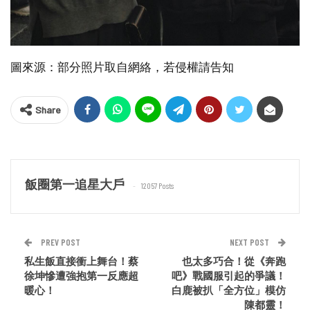
圖來源：部分照片取自網絡，若侵權請告知
Share
飯圈第一追星大戶
12057 Posts
PREV POST
NEXT POST
私生飯直接衝上舞台！蔡
也太多巧合！從《奔跑
徐坤慘遭強抱第一反應超
吧》戰國服引起的爭議！
暖心！
白鹿被扒「全方位」模仿
陳都靈！