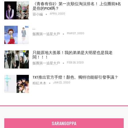
《青春有你2》第一次順位淘汰排名！ 上位圈前9名
是你的PICK嗎？
APR 9, 2020
容小編
…
MAR 27, 2020
飯圈第一追星大戶
只能原地大羨慕！我的弟弟是大明星也是我老
闆！！！
FEB 28, 2020
飯圈第一追星大戶
TXT推出官方手燈！顏色、獨特功能卻引發爭議？
JAN 22, 2020
粉紅木木
SARANGOPPA