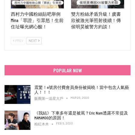
西村力中國粉絲貼吧舉例
雙方粉絲矛盾升級！虞書
Mina「罪證」引眾怒！生前
欣被激光筆照射後續！傳
住址曝光網心酸！
侯明昊被警方約談！
PREV
NEXT
POPULAR NOW
震驚！n號房付費會員身份被揭曉！當中包含人氣藝
人！！！
MAR 25, 2020
飯圈第一追星大戶
《我結》下車多年還是被罵？Eric Nam透露不常提及
MAMAMOO的原因！
FEB 5, 2020
粉紅木木