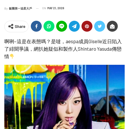
ON
MAY 21, 2026
By
飯圈第一追星大戶
Share
啊咧~這是在表態嗎？是噠，aespa成員Giselle近日陷入
了緋聞爭議，網扒她疑似和製作人Shintaro Yasuda傳戀
情