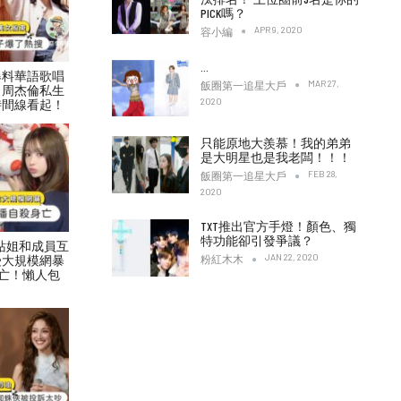
PICK嗎？
APR 9, 2020
容小編
…
爆料華語歌唱
MAR 27,
飯圈第一追星大戶
！周杰倫私生
2020
時間線看起！
只能原地大羨慕！我的弟弟
是大明星也是我老闆！！！
FEB 28,
飯圈第一追星大戶
2020
TXT推出官方手燈！顏色、獨
特功能卻引發爭議？
村力站姐和成員互
JAN 22, 2020
受大規模網暴
粉紅木木
亡！懶人包