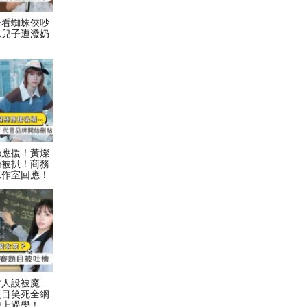
子看蜘蛛俠吵
二兒子遭潑奶
絲應援！黃燦
論被扒！商務
工作室回應！
才人設被魔
題目笑死全網
我上過學！