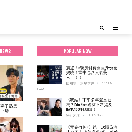
 NEWS
POPULAR NOW
震驚！n號房付費會員身份被
揭曉！當中包含人氣藝
人！！！
MAR 25,
飯圈第一追星大戶
2020
《我結》下車多年還是被
罵？Eric Nam透露不常提及
傳爆了熱搜！
MAMAMOO的原因！
文回應！
FEB 5, 2020
粉紅木木
《青春有你2》第一次順位淘
汰排名！ 上位圈前9名是你的