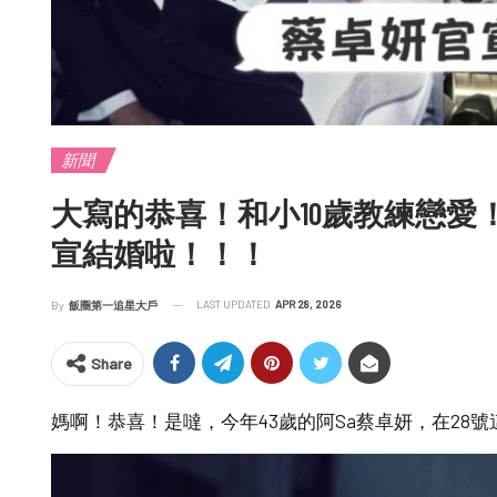
新聞
大寫的恭喜！和小10歲教練戀愛
宣結婚啦！！！
LAST UPDATED
APR 28, 2026
By
飯圈第一追星大戶
Share
媽啊！恭喜！是噠，今年43歲的阿Sa蔡卓妍，在28