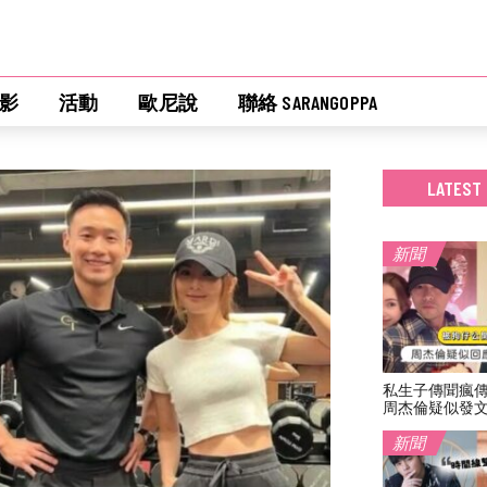
影
活動
歐尼說
聯絡 SARANGOPPA
LATEST
新聞
私生子傳聞瘋
周杰倫疑似發
新聞