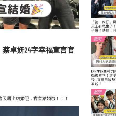
「第一狗仔」
天王有私生子
子爆了熱搜！
新聞
！蔡卓妍24字幸福宣言官
ENHYPEN西
動被審判！遭
後…直播自殺身
看起！
新聞
號這天曬出結婚照，官宣結婚啦！！！