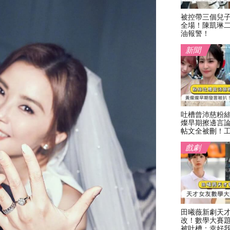
被控帶三個兒
全場！陳凱琳
油報警！
新聞
吐槽曾沛慈粉
燦早期擦邊言
帖文全被刪！
戲劇
田曦薇新劇天
改！數學大賽
被吐槽：幸好