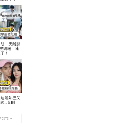
！胡一天離開
被網嘲！連
踩了！
用迪麗熱巴又
後…又刪
 POSTS