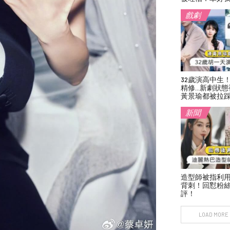
戲劇
32歲演高中生
精修…新劇狀態
黃景瑜都被拉
新聞
造型師被指利
背刺！回懟粉絲
評！
LOAD MORE