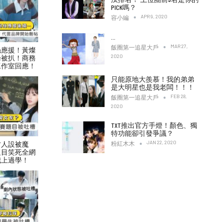
PICK嗎？
APR 9, 2020
容小編
…
MAR 27,
飯圈第一追星大戶
絲應援！黃燦
2020
論被扒！商務
工作室回應！
只能原地大羨慕！我的弟弟
是大明星也是我老闆！！！
FEB 28,
飯圈第一追星大戶
2020
TXT推出官方手燈！顏色、獨
特功能卻引發爭議？
JAN 22, 2020
才人設被魔
粉紅木木
題目笑死全網
我上過學！