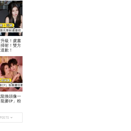
盾升級！虞書
筆掃射！雙方
求道歉！
威龍換頭像一
龍麥CP」粉
 POSTS