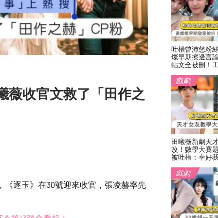
吐槽曾沛慈粉
燦早期擦邊言
帖文全被刪！
戲劇
曦薇收官文救了「田作之
田曦薇新劇天
改！數學大賽
被吐槽：幸好
戲劇
，《逐玉》在30號迎來收官，張凌赫率先