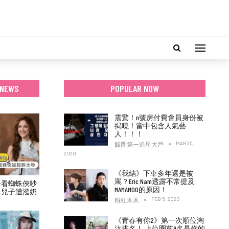
 NEWS
POPULAR NOW
震驚！n號房付費會員身份被
揭曉！當中包含人氣藝
人！！！
MAR 25,
飯圈第一追星大戶
2020
《我結》下車多年還是被
罵？Eric Nam透露不常提及
子看蜘蛛俠吵
MAMAMOO的原因！
二兒子遭潑奶
FEB 5, 2020
粉紅木木
《青春有你2》第一次順位淘
汰排名！ 上位圈前9名是你的