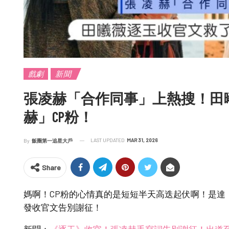
戲劇
新聞
張凌赫「合作同事」上熱搜！田
赫」CP粉！
LAST UPDATED
MAR 31, 2026
By
飯圈第一追星大戶
Share
媽啊！CP粉的心情真的是短短半天高迭起伏啊！是達
發收官文告別謝征！