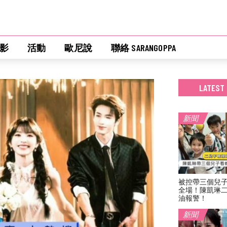
影
活動
歐尼說
聯絡 SARANGOPPA
LATEST
新聞
被控帶三個兒
全場！陳凱琳
油報警！
新聞