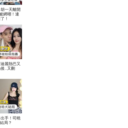
！胡一天離開
被網嘲！連
踩了！
用迪麗熱巴又
後…又刪
終出手！司曉
大結局？