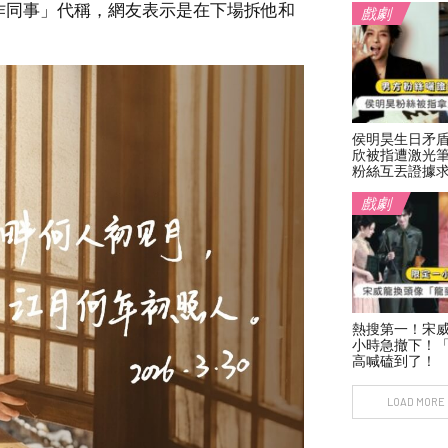
作同事」代稱，網友表示是在下場拆他和
戲劇
侯明昊生日矛
欣被指遭激光
粉絲互丟證據
戲劇
熱搜第一！宋
小時急撤下！「
高喊磕到了！
LOAD MORE