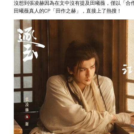
沒想到張凌赫因為在文中沒有提及田曦薇，僅以「合
田曦薇真人的CP「田作之赫」，直接上了熱搜！