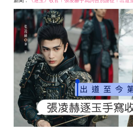
新聞：
《逐玉》收官！張凌赫手寫詞告別謝征！出道至