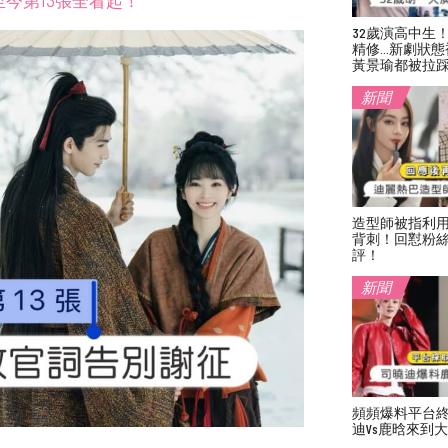
今第13張全看起！
32歲演高中生
精修…新劇狀態
黃景瑜都被拉
新聞
造型師被指利
背刺！回懟粉絲
評！
新聞
頻頻爆料平台
迪vs鹿晗來到