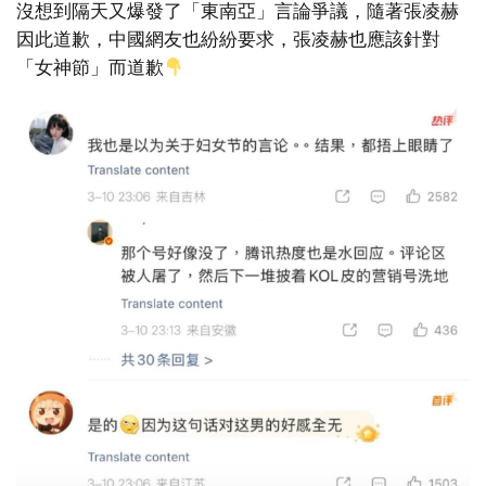
沒想到隔天又爆發了「東南亞」言論爭議，隨著張凌赫
因此道歉，中國網友也紛紛要求，張凌赫也應該針對
「女神節」而道歉