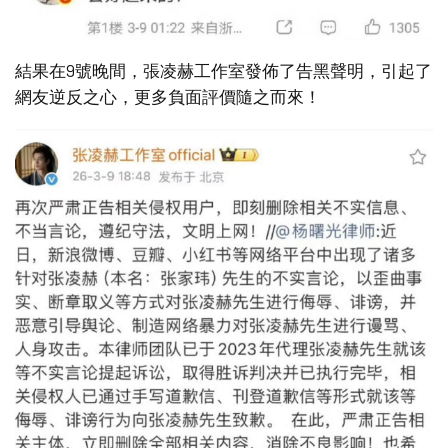
結果在9號晚間，張凌赫工作室發佈了告黑聲明，引起了
網友逆反之心，更多負面評價隨之而來！