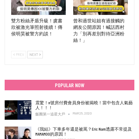
雙方粉絲矛盾升級！虞書
曾和過世站姐有過接觸的
欣被激光筆照射後續！傳
網友公開原因！喊話西村
侯明昊被警方約談！
力「別再差別對待亞洲粉
絲！」
PREV
NEXT
POPULAR NOW
震驚！n號房付費會員身份被揭曉！當中包含人氣藝
人！！！
MAR 25, 2020
飯圈第一追星大戶
《我結》下車多年還是被罵？Eric Nam透露不常提及
MAMAMOO的原因！