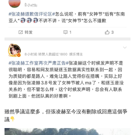
雖然爭議這麼多，但張凌赫至今沒有刪除或回應這個爭
議