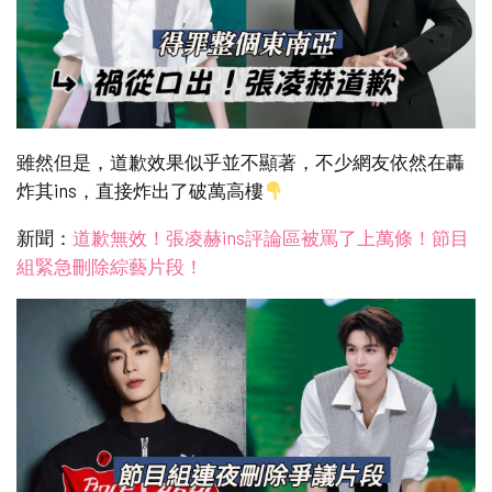
雖然但是，道歉效果似乎並不顯著，不少網友依然在轟
炸其ins，直接炸出了破萬高樓
新聞：
道歉無效！張凌赫ins評論區被罵了上萬條！節目
組緊急刪除綜藝片段！