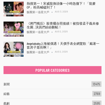
熱搜第一！宋威龍換頭像一小時急撤下！「龍麥
CP」粉高喊磕到了！
AUG 3, 2026
飯圈第一追星大戶
《將門獨后》殺青曬合照後續！被指發孟子義未修
生圖…演員們紛紛刪帖！
AUG 2, 2026
飯圈第一追星大戶
Angelababy上海被偶遇！天價手表全網驚歎「戴著一
套房子逛街啊！」
AUG 2, 2026
飯圈第一追星大戶
POPULAR CATEGORIES
新聞
13475
綜藝
2769
戲劇
2595