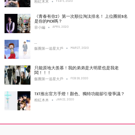
FEB 5, 2020
粉紅木木
《青春有你2》第一次順位淘汰排名！ 上位圈前9名
是你的PICK嗎？
APR 9, 2020
容小編
…
MAR 27, 2020
飯圈第一追星大戶
只能原地大羨慕！我的弟弟是大明星也是我老
闆！！！
FEB 28, 2020
飯圈第一追星大戶
TXT推出官方手燈！顏色、獨特功能卻引發爭議？
JAN 22, 2020
粉紅木木