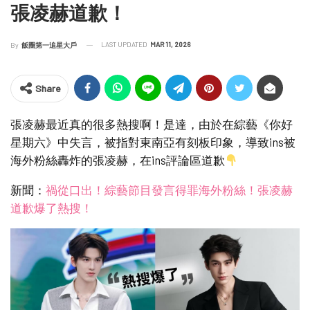
張凌赫道歉！
LAST UPDATED
MAR 11, 2026
By
飯圈第一追星大戶
Share
張凌赫最近真的很多熱搜啊！是達，由於在綜藝《你好
星期六》中失言，被指對東南亞有刻板印象，導致ins被
海外粉絲轟炸的張凌赫，在ins評論區道歉
新聞：
禍從口出！綜藝節目發言得罪海外粉絲！張凌赫
道歉爆了熱搜！