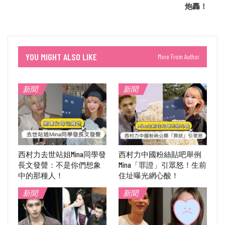
炮轟！
YOU MIGHT ALSO LIKE
More From Author
新聞
新聞
西村力去世站姐Mina同學發
西村力中國粉絲貼吧舉例
長文發聲：不是你們想象
Mina「罪證」引眾怒！生前
中的那種人！
住址曝光網心酸！
新聞
新聞