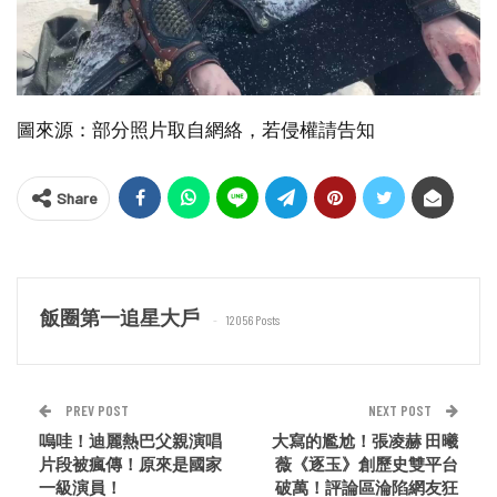
圖來源：部分照片取自網絡，若侵權請告知
Share
飯圈第一追星大戶
12056 Posts
PREV POST
NEXT POST
嗚哇！迪麗熱巴父親演唱
大寫的尷尬！張凌赫 田曦
片段被瘋傳！原來是國家
薇《逐玉》創歷史雙平台
一級演員！
破萬！評論區淪陷網友狂