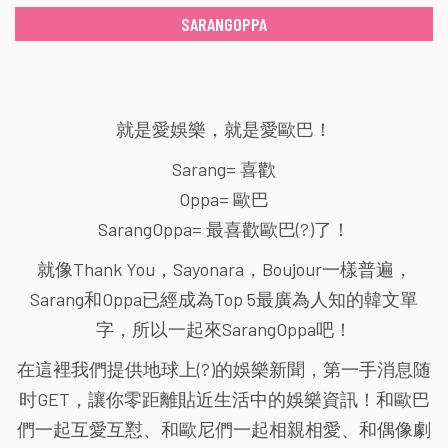
SARANGOPPA
就是愛娛樂，就是愛歐巴！
Sarang= 喜歡
Oppa= 歐巴
SarangOppa= 最喜歡歐巴(?)了！
就像Thank You，Sayonara，Boujour一樣普遍，
Sarang和Oppa已經成為Top 5最廣為人知的韓文單
字，所以一起來SarangOppa吧！
在這裡我們提供地球上(?)的娛樂新聞，第一手消息随
时GET，讓你零距離貼近生活中的娛樂資訊！和歐巴
們一起互愛互懟、和歐尼們一起相親相愛、和偶像劇