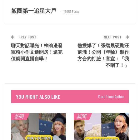
飯圈第一追星大戶
12056 Posts
PREV POST
NEXT POST
聊天對話曝光！梓渝邊發
熱搜爆了！張碧晨硬剛汪
寵粉小作文邊開房！還完
蘇瀧！公開《年輪》製作
債就開直播自曝！
方合約打臉！官宣：「我
不唱了！」
YOU MIGHT ALSO LIKE
More From Author
新聞
新聞