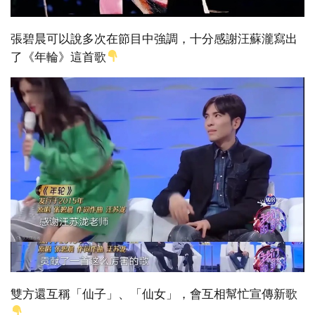
張碧晨可以說多次在節目中強調，十分感謝汪蘇瀧寫出
了《年輪》這首歌
雙方還互稱「仙子」、「仙女」，會互相幫忙宣傳新歌