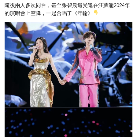
隨後兩人多次同台，甚至張碧晨還受邀在汪蘇瀧2024年
的演唱會上空降，一起合唱了《年輪》