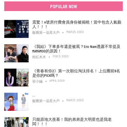
POPULAR NOW
震驚！n號房付費會員身份被揭曉！當中包含人氣藝
人！！！
MAR 25, 2020
飯圈第一追星大戶
《我結》下車多年還是被罵？Eric Nam透露不常提及
MAMAMOO的原因！
FEB 5, 2020
粉紅木木
《青春有你2》第一次順位淘汰排名！ 上位圈前9名
是你的PICK嗎？
APR 9, 2020
容小編
…
MAR 27, 2020
飯圈第一追星大戶
只能原地大羨慕！我的弟弟是大明星也是我老
闆！！！