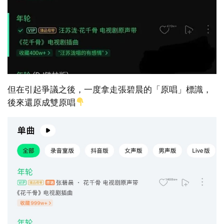
但在引起爭議之後，一度拿走張碧晨的「原唱」標識，
後來還原成雙原唱