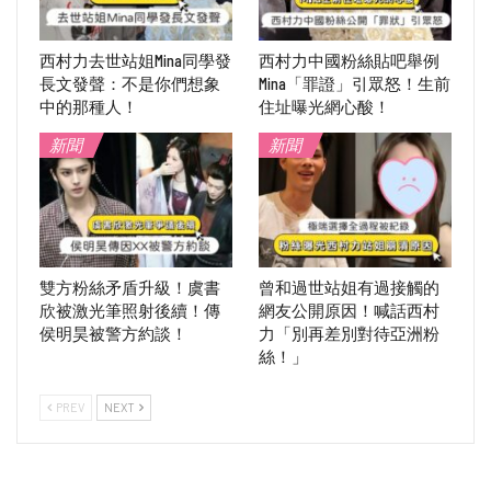
西村力去世站姐Mina同學發
西村力中國粉絲貼吧舉例
長文發聲：不是你們想象
Mina「罪證」引眾怒！生前
中的那種人！
住址曝光網心酸！
新聞
新聞
雙方粉絲矛盾升級！虞書
曾和過世站姐有過接觸的
欣被激光筆照射後續！傳
網友公開原因！喊話西村
侯明昊被警方約談！
力「別再差別對待亞洲粉
絲！」
PREV
NEXT