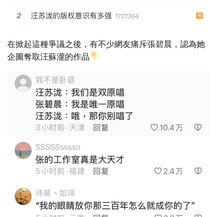
在掀起這種爭議之後，有不少網友痛斥張碧晨，認為她
企圖奪取汪蘇瀧的作品