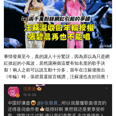
事情發展至今，真的讓人十分驚訝，因為原以為只是網
紅掀起的小風波，居然讓兩個這麼有知名度的歌手決
裂！兩人之前可以說互動十分多，當年在汪蘇瀧推出
《年輪》時，張碧晨還留言稱讚，汪蘇瀧也友好回應！