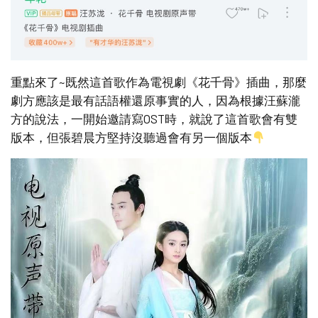
重點來了~既然這首歌作為電視劇《花千骨》插曲，那麼
劇方應該是最有話語權還原事實的人，因為根據汪蘇瀧
方的說法，一開始邀請寫OST時，就說了這首歌會有雙
版本，但張碧晨方堅持沒聽過會有另一個版本