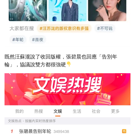
既然汪蘇瀧說了收回版權，張碧晨也回應「告別年
輪」，協議說雙方都很強硬