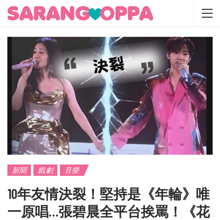
新聞
戲劇
音樂
10年友情決裂！堅持是《年輪》唯
一原唱…張碧晨全平台挨罵！《花