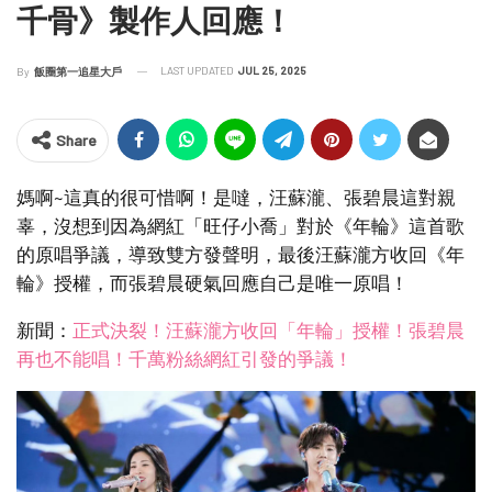
千骨》製作人回應！
LAST UPDATED
JUL 25, 2025
By
飯圈第一追星大戶
Share
媽啊~這真的很可惜啊！是噠，汪蘇瀧、張碧晨這對親
辜，沒想到因為網紅「旺仔小喬」對於《年輪》這首歌
的原唱爭議，導致雙方發聲明，最後汪蘇瀧方收回《年
輪》授權，而張碧晨硬氣回應自己是唯一原唱！
新聞：
正式決裂！汪蘇瀧方收回「年輪」授權！張碧晨
再也不能唱！千萬粉絲網紅引發的爭議！