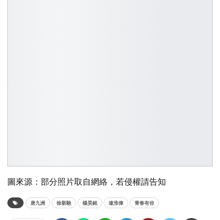
圖來源：部分照片取自網絡，若侵權請告知
唐九洲
徐新馳
楊昊銘
連淮偉
青春有你