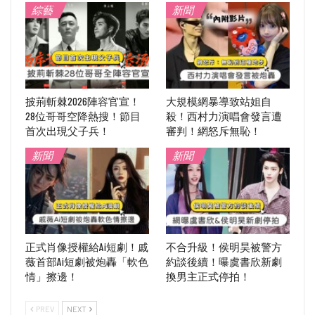
綜藝
新聞
披荊斬棘2026陣容官宣！
大規模網暴導致站姐自
28位哥哥空降熱搜！節目
殺！西村力演唱會發言遭
首次出現父子兵！
審判！網怒斥無恥！
新聞
新聞
正式肖像授權給Ai短劇！戚
不合升級！侯明昊被警方
薇首部Ai短劇被炮轟「軟色
約談後續！曝虞書欣新劇
情」擦邊！
換男主正式停拍！
PREV
NEXT