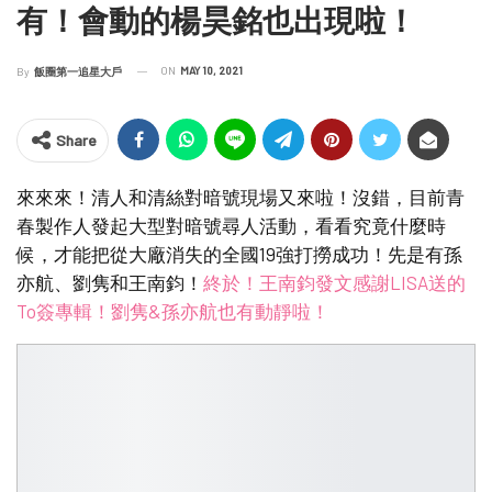
有！會動的楊昊銘也出現啦！
ON
MAY 10, 2021
By
飯圈第一追星大戶
Share
來來來！清人和清絲對暗號現場又來啦！沒錯，目前青
春製作人發起大型對暗號尋人活動，看看究竟什麼時
候，才能把從大廠消失的全國19強打撈成功！先是有孫
亦航、劉隽和王南鈞！
終於！王南鈞發文感謝LISA送的
To簽專輯！劉隽&孫亦航也有動靜啦！