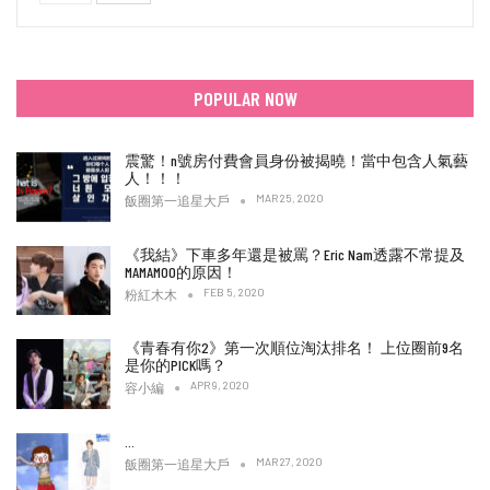
POPULAR NOW
震驚！n號房付費會員身份被揭曉！當中包含人氣藝
人！！！
MAR 25, 2020
飯圈第一追星大戶
《我結》下車多年還是被罵？Eric Nam透露不常提及
MAMAMOO的原因！
FEB 5, 2020
粉紅木木
《青春有你2》第一次順位淘汰排名！ 上位圈前9名
是你的PICK嗎？
APR 9, 2020
容小編
…
MAR 27, 2020
飯圈第一追星大戶