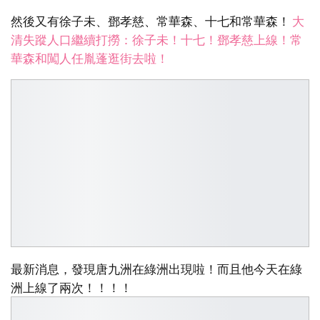
然後又有徐子未、鄧孝慈、常華森、十七和常華森！
大
清失蹤人口繼續打撈：徐子未！十七！鄧孝慈上線！常
華森和闖人任胤蓬逛街去啦！
最新消息，發現唐九洲在綠洲出現啦！而且他今天在綠
洲上線了兩次！！！！