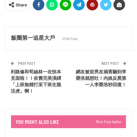
Share
飯圈第一追星大戶
12060 Posts
PREV POST
NEXT POST
利路修和筍絲林一在快本
網友被前男友禍害聽到李
見面啦！！依舊完美演繹
榮浩就想吐！內娛反黑第
「上班無精打采下班生龍
一人李榮浩秒回復！
活虎」啊！
YOU MIGHT ALSO LIKE
More From Author