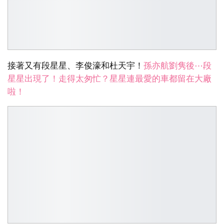
接著又有段星星、李俊濠和杜天宇！
孫亦航劉隽後⋯段
星星出現了！走得太匆忙？星星連最愛的車都留在大廠
啦！