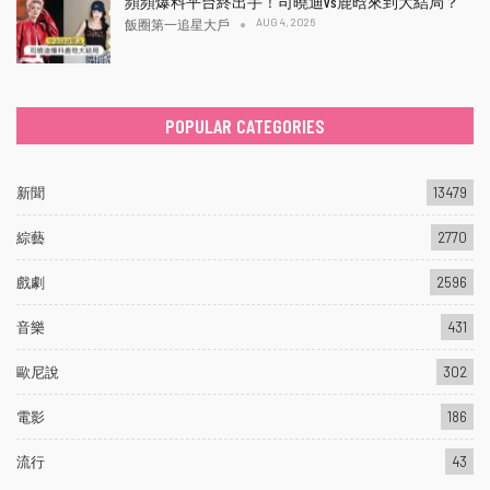
頻頻爆料平台終出手！司曉迪vs鹿晗來到大結局？
AUG 4, 2026
飯圈第一追星大戶
POPULAR CATEGORIES
新聞
13479
綜藝
2770
戲劇
2596
音樂
431
歐尼說
302
電影
186
流行
43