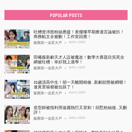
POPULAR POSTS
吐槽曾沛慈粉絲應援！黃燦燦早期擦邊言論被扒！
商務帖文全被刪！工作室回應！
AUG 4, 2026
飯圈第一追星大戶
田曦薇新劇天才人設被魔改！數學大賽題目笑死全
網被吐槽：幸好我上過學！
AUG 4, 2026
飯圈第一追星大戶
32歲演高中生！胡一天離開精修…新劇狀態被網嘲！
連黃景瑜都被拉踩了！
AUG 4, 2026
飯圈第一追星大戶
造型師被指利用迪麗熱巴又背刺！回懟粉絲後…又刪
評！
AUG 4, 2026
飯圈第一追星大戶