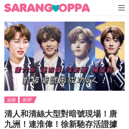
綜藝
新聞
清人和清絲大型對暗號現場！唐
九洲！連淮偉！徐新馳存活證據