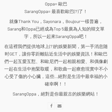
Oppa= 歐巴
SarangOppa= 最喜歡歐巴(?)了！
就像Thank You，Sayonara，Boujour一樣普遍，
Sarang和Oppa已經成為Top 5最廣為人知的韓文單
字，所以一起來SarangOppa吧！
在這裡我們提供地球上(?)的娛樂新聞，第一手消息随
时GET，讓你零距離貼近生活中的娛樂資訊！和歐巴
們一起互愛互懟、和歐尼們一起相親相愛、和偶像劇
一起在生活中抱緊取暖，和歌曲一起療愈現實中不小
心受了傷的小心臟，這些...絕對是生活中最幸福的小
確幸啊！！
SarangOppa，絕對是你最親古的娛樂網站！