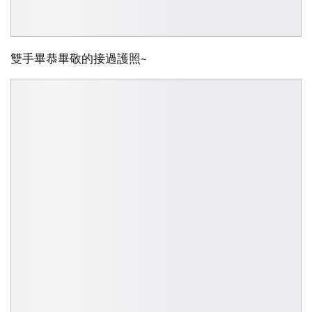
雙手畢恭畢敬的接過護照~