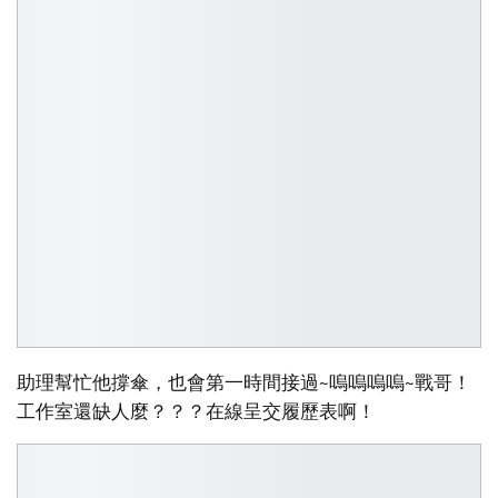
助理幫忙他撐傘，也會第一時間接過~嗚嗚嗚嗚~戰哥！
工作室還缺人麼？？？在線呈交履歷表啊！