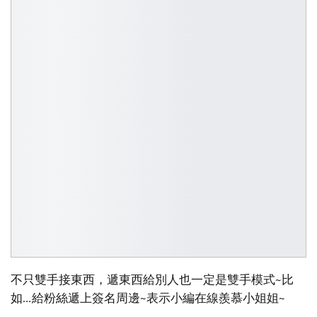
不只雙手接東西，遞東西給別人也一定是雙手模式~比
如…給粉絲遞上簽名周邊~表示小編在線羨慕小姐姐~