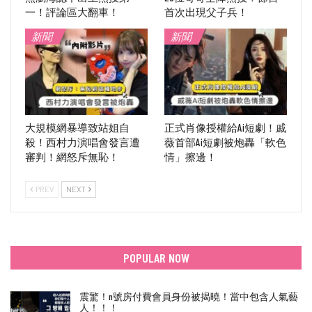
一！評論區大翻車！
首次出現父子兵！
新聞
新聞
大規模網暴導致站姐自
正式肖像授權給Ai短劇！戚
殺！西村力演唱會發言遭
薇首部Ai短劇被炮轟「軟色
審判！網怒斥無恥！
情」擦邊！
PREV
NEXT
POPULAR NOW
震驚！n號房付費會員身份被揭曉！當中包含人氣藝
人！！！