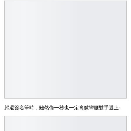
歸還簽名筆時，雖然僅一秒也一定會微彎腰雙手遞上~