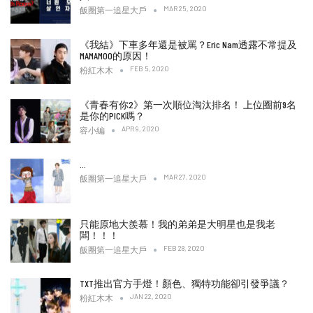
MAR 25, 2020
飯圈第一追星大戶
《我結》下車多年還是被罵？Eric Nam透露不常提及
MAMAMOO的原因！
FEB 5, 2020
粉紅木木
《青春有你2》第一次順位淘汰排名！ 上位圈前9名
是你的PICK嗎？
APR 9, 2020
容小編
…
MAR 27, 2020
飯圈第一追星大戶
只能原地大羨慕！我的弟弟是大明星也是我老
闆！！！
FEB 28, 2020
飯圈第一追星大戶
TXT推出官方手燈！顏色、獨特功能卻引發爭議？
JAN 22, 2020
粉紅木木