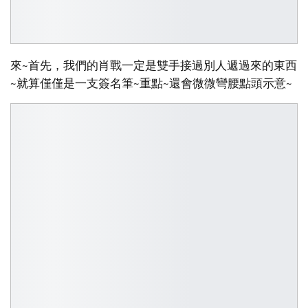
來~首先，我們的肖戰一定是雙手接過別人遞過來的東西
~就算僅僅是一支簽名筆~重點~還會微微彎腰點頭示意~