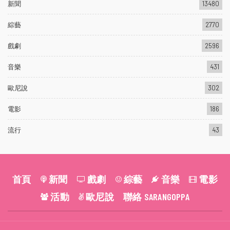
新聞
13480
綜藝
2770
戲劇
2596
音樂
431
歐尼說
302
電影
186
流行
43
首頁
新聞
戲劇
綜藝
音樂
電影
活動
歐尼說
聯絡 SARANGOPPA