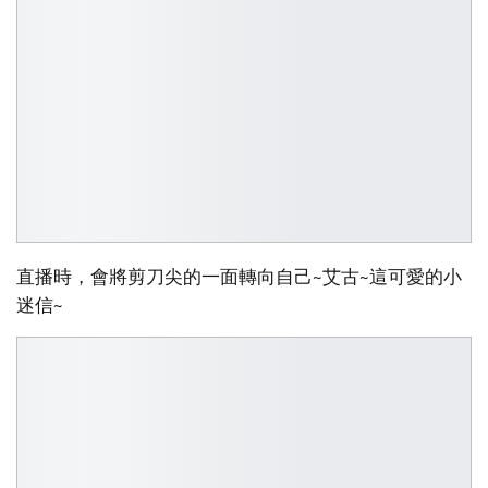
直播時，會將剪刀尖的一面轉向自己~艾古~這可愛的小
迷信~