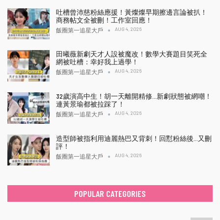
吐槽曾沛慈粉絲應援！黃燦燦早期擦邊言論被扒！
商務帖文全被刪！工作室回應！
AUG 4, 2026
飯圈第一追星大戶
田曦薇新劇天才人設被魔改！數學大賽題目笑死全
網被吐槽：幸好我上過學！
AUG 4, 2026
飯圈第一追星大戶
32歲演高中生！胡一天離開精修…新劇狀態被網嘲！
連黃景瑜都被拉踩了！
AUG 4, 2026
飯圈第一追星大戶
造型師被指利用迪麗熱巴又背刺！回懟粉絲後…又刪
評！
AUG 4, 2026
飯圈第一追星大戶
POPULAR CATEGORIES