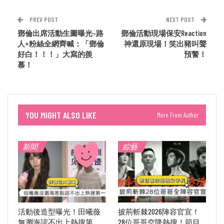
PREV POST
NEXT POST
鄧倫出席活動生圖曝光~路
鄧倫活動現場保安Reaction
人+粉絲全網齊喊：「鄧倫
神還原現場！笑出豬叫聲
好白！！！」大寫的羨
預警！
慕！
YOU MIGHT ALSO LIKE
More From Author
新聞
綜藝
活動後造型曝光！田曦薇
披荊斬棘2026陣容官宣！
無瀏海認不出上熱搜第
28位哥哥空降熱搜！節目