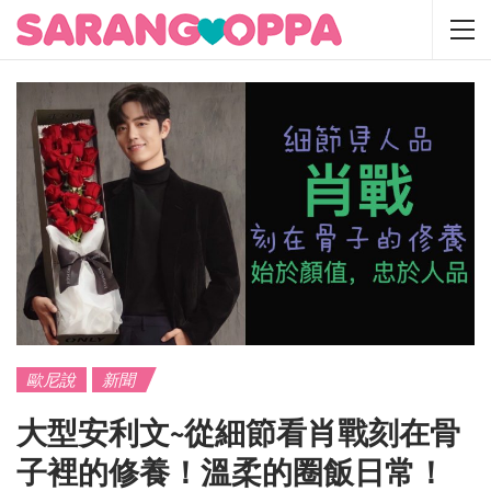
歐尼說
新聞
大型安利文~從細節看肖戰刻在骨
子裡的修養！溫柔的圈飯日常！