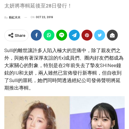
太妍將專輯延後至28日發行！
ON
OCT 22, 2019
By
粉紅木木
Share
Sulli的離世讓許多人陷入極大的悲痛中，除了親友們之
外，與她有著深厚友誼的f(x)成員們、圈內好友們都成為
大家關心的對象，特別是在2年前失去了摯友SHINee鐘
鉉的IU和太妍，兩人雖然已宣佈發行新專輯，但自收到
了Sulli的噩耗，她們同時間透過經紀公司發佈聲明將延
期推出專輯。