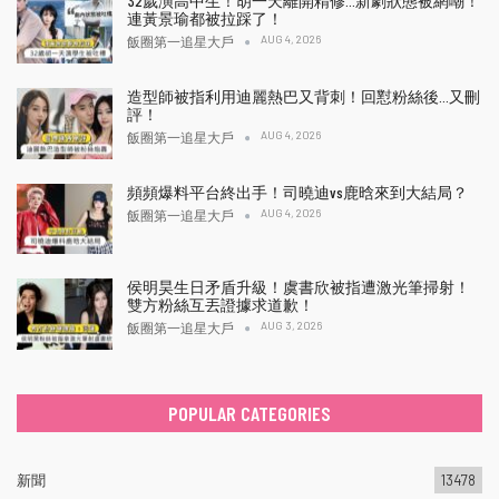
32歲演高中生！胡一天離開精修…新劇狀態被網嘲！
連黃景瑜都被拉踩了！
AUG 4, 2026
飯圈第一追星大戶
造型師被指利用迪麗熱巴又背刺！回懟粉絲後…又刪
評！
AUG 4, 2026
飯圈第一追星大戶
頻頻爆料平台終出手！司曉迪vs鹿晗來到大結局？
AUG 4, 2026
飯圈第一追星大戶
侯明昊生日矛盾升級！虞書欣被指遭激光筆掃射！
雙方粉絲互丟證據求道歉！
AUG 3, 2026
飯圈第一追星大戶
POPULAR CATEGORIES
新聞
13478