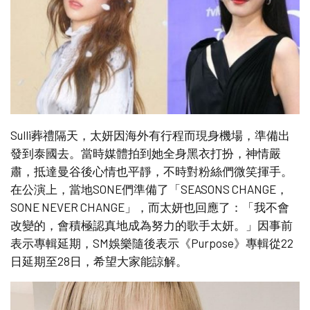
Sulli葬禮隔天，太妍因海外有行程而現身機場，準備出
發到泰國去。當時媒體拍到她全身黑衣打扮，神情嚴
肅，抵達曼谷後心情也平靜，不時對粉絲們微笑揮手。
在公演上，當地SONE們準備了「SEASONS CHANGE，
SONE NEVER CHANGE」，而太妍也回應了：「我不會
改變的，會積極認真地成為努力的歌手太妍。」因事前
表示專輯延期，SM娛樂隨後表示《Purpose》專輯從22
日延期至28日，希望大家能諒解。