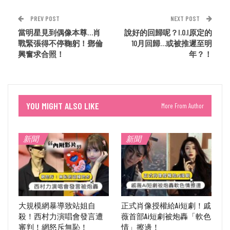
PREV POST
NEXT POST
當明星見到偶像本尊…肖
說好的回歸呢？I.O.I原定的
戰緊張得不停鞠躬！鄧倫
10月回歸…或被推遲至明
興奮求合照！
年？！
YOU MIGHT ALSO LIKE
More From Author
新聞
新聞
大規模網暴導致站姐自
正式肖像授權給Ai短劇！戚
殺！西村力演唱會發言遭
薇首部Ai短劇被炮轟「軟色
審判！網怒斥無恥！
情」擦邊！