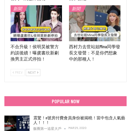
新聞
新聞
不合升級！侯明昊被警方
西村力去世站姐Mina同學發
約談後續！曝虞書欣新劇
長文發聲：不是你們想象
換男主正式停拍！
中的那種人！
PREV
NEXT
POPULAR NOW
震驚！n號房付費會員身份被揭曉！當中包含人氣藝
人！！！
MAR 25, 2020
飯圈第一追星大戶