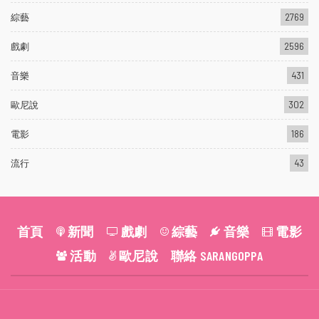
綜藝
2769
戲劇
2596
音樂
431
歐尼說
302
電影
186
流行
43
首頁
新聞
戲劇
綜藝
音樂
電影
活動
歐尼說
聯絡 SARANGOPPA