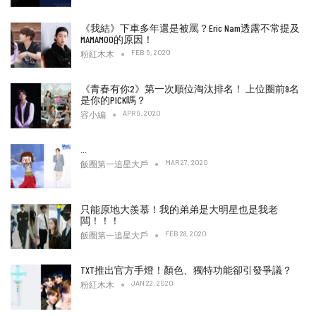
《我結》下車多年還是被罵？Eric Nam透露不常提及
MAMAMOO的原因！
FEB 5, 2020
粉紅木木
《青春有你2》第一次順位淘汰排名！ 上位圈前9名
是你的PICK嗎？
APR 9, 2020
容小編
…
MAR 27, 2020
飯圈第一追星大戶
只能原地大羨慕！我的弟弟是大明星也是我老
闆！！！
FEB 28, 2020
飯圈第一追星大戶
TXT推出官方手燈！顏色、獨特功能卻引發爭議？
JAN 22, 2020
粉紅木木