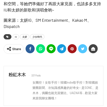
和空間，等她們準備好了再跟大家見面，也請多多支持
IU和太妍的新歌和演唱會喲~
圖來源：太妍IG、SM Entertainment、Kakao M、
Dispatch
IU
太妍
少女時代
Share
粉紅木木
337 Posts
女團控！女歌手控！韓國Indie歌手控！對韓國娛
樂圈新聞、冷知識感興趣的好奇女~ 是SONE、是
木木，偶爾也能充當樂比、UAENA等…歡迎大家
來跟我聊女團哦！