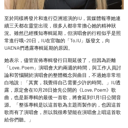
至於同樣將發片和進行亞洲巡演的IU，當媒體報導她連
續三天都在靈堂出現，很多人都非常擔心她的精神狀
況。雖然已經獲知專輯延期，但演唱會的行程似乎是照
常進行哦~20日，IU在官咖的「To.IU」版發文，向
UAENA們透露專輯延期的原因。
她表示，儘管宣佈專輯發行日期延後了，但因為距離
「Love, Poem」演唱會大約兩週的時間，與工作人員討
論和苦惱關於演唱會的整體概念與曲目，不過她非常坦
白地說：「其實，我覺得自己需要少許的時間。」IU透
露，原定會在10月28日搶先公開的《Love, Poem》歌
曲，也是新專輯的最後一首歌，將會延到11月1日公開音
源。「整張專輯是以這首歌為主題而製作的，也因這首
歌而有了演唱會，所以我很希望能在演唱會上唱這首歌
給你們聽。」