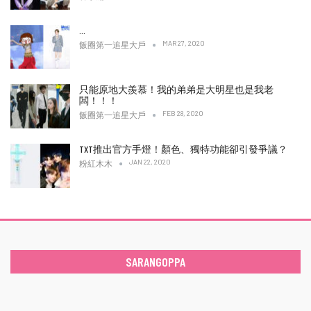
…
MAR 27, 2020
飯圈第一追星大戶
只能原地大羨慕！我的弟弟是大明星也是我老
闆！！！
FEB 28, 2020
飯圈第一追星大戶
TXT推出官方手燈！顏色、獨特功能卻引發爭議？
JAN 22, 2020
粉紅木木
SARANGOPPA