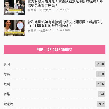
雙方粉絲矛盾升級！虞書欣被激光筆照射後續！傳
侯明昊被警方約談！
AUG 6, 2026
飯圈第一追星大戶
曾和過世站姐有過接觸的網友公開原因！喊話西村
力「別再差別對待亞洲粉絲！」
AUG 5, 2026
飯圈第一追星大戶
POPULAR CATEGORIES
新聞
13476
綜藝
2769
戲劇
2596
音樂
431
歐尼說
302