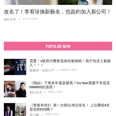
改名了！李宥珍換新藝名，也簽約加入新公司！
OCT 11, 2019
粉紅木木
POPULAR NOW
震驚！n號房付費會員身份被揭曉！當中包含人氣藝
人！！！
MAR 25, 2020
飯圈第一追星大戶
《我結》下車多年還是被罵？Eric Nam透露不常提及
MAMAMOO的原因！
FEB 5, 2020
粉紅木木
《青春有你2》第一次順位淘汰排名！ 上位圈前9名
是你的PICK嗎？
APR 9, 2020
容小編