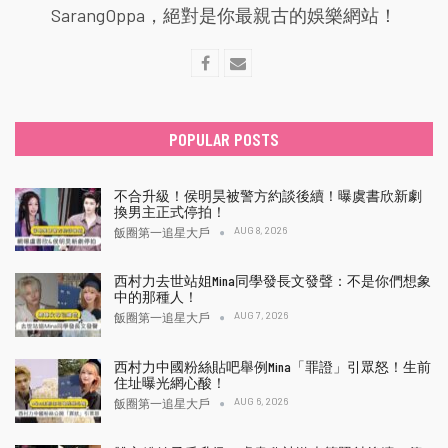
SarangOppa，絕對是你最親古的娛樂網站！
POPULAR POSTS
不合升級！侯明昊被警方約談後續！曝虞書欣新劇
換男主正式停拍！
AUG 8, 2026
飯圈第一追星大戶
西村力去世站姐Mina同學發長文發聲：不是你們想象
中的那種人！
AUG 7, 2026
飯圈第一追星大戶
西村力中國粉絲貼吧舉例Mina「罪證」引眾怒！生前
住址曝光網心酸！
AUG 6, 2026
飯圈第一追星大戶