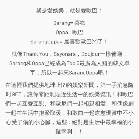
就是愛娛樂，就是愛歐巴！
Sarang= 喜歡
Oppa= 歐巴
SarangOppa= 最喜歡歐巴(?)了！
就像Thank You，Sayonara，Boujour一樣普遍，
Sarang和Oppa已經成為Top 5最廣為人知的韓文單
字，所以一起來SarangOppa吧！
在這裡我們提供地球上(?)的娛樂新聞，第一手消息随
时GET，讓你零距離貼近生活中的娛樂資訊！和歐巴
們一起互愛互懟、和歐尼們一起相親相愛、和偶像劇
一起在生活中抱緊取暖，和歌曲一起療愈現實中不小
心受了傷的小心臟，這些...絕對是生活中最幸福的小
確幸啊！！