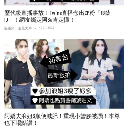
歷代級直播事故！Twins直播念出CP粉「18禁
ID」！網友斷定阿Sa肯定懂！
NOV 4, 2022
飯圈第一追星大戶
阿嬌去浪姐3順便減肥！重現小蠻腰被讚！本尊
也下場點讚！