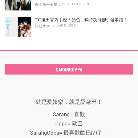
FEB 28, 2020
飯圈第一追星大戶
TXT推出官方手燈！顏色、獨特功能卻引發爭議？
JAN 22, 2020
粉紅木木
SARANGOPPA
就是愛娛樂，就是愛歐巴！
Sarang= 喜歡
Oppa= 歐巴
SarangOppa= 最喜歡歐巴(?)了！