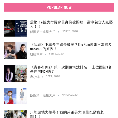
POPULAR NOW
震驚！n號房付費會員身份被揭曉！當中包含人氣藝
人！！！
MAR 25, 2020
飯圈第一追星大戶
《我結》下車多年還是被罵？Eric Nam透露不常提及
MAMAMOO的原因！
FEB 5, 2020
粉紅木木
《青春有你2》第一次順位淘汰排名！ 上位圈前9名
是你的PICK嗎？
APR 9, 2020
容小編
…
MAR 27, 2020
飯圈第一追星大戶
只能原地大羨慕！我的弟弟是大明星也是我老
闆！！！