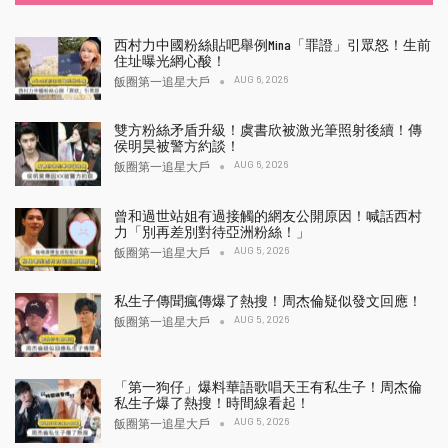
西村力中國粉絲貼吧舉例Mina「罪證」引眾怒！生前
住址曝光網心酸！
AUG 6, 2026
飯圈第一追星大戶
雙方粉絲矛盾升級！虞書欣被激光筆照射後續！傳
侯明昊被警方約談！
AUG 6, 2026
飯圈第一追星大戶
曾和過世站姐有過接觸的網友公開原因！喊話西村
力「別再差別對待亞洲粉絲！」
AUG 5, 2026
飯圈第一追星大戶
私生子傳聞瘋傳爆了熱搜！周杰倫疑似發文回應！
AUG 5, 2026
飯圈第一追星大戶
「第一狗仔」爆料華語歌唱天王有私生子！周杰倫
私生子爆了熱搜！時間線看起！
AUG 5, 2026
飯圈第一追星大戶