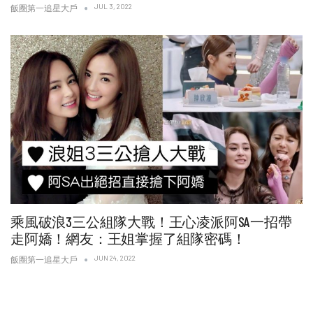
JUL 3, 2022
飯圈第一追星大戶
乘風破浪3三公組隊大戰！王心凌派阿SA一招帶
走阿嬌！網友：王姐掌握了組隊密碼！
JUN 24, 2022
飯圈第一追星大戶