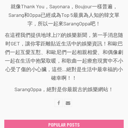
就像Thank You，Sayonara，Boujour一樣普遍，
Sarang和Oppa已經成為Top 5最廣為人知的韓文單
字，所以一起來SarangOppa吧！
在這裡我們提供地球上(?)的娛樂新聞，第一手消息随
时GET，讓你零距離貼近生活中的娛樂資訊！和歐巴
們一起互愛互懟、和歐尼們一起相親相愛、和偶像劇
一起在生活中抱緊取暖，和歌曲一起療愈現實中不小
心受了傷的小心臟，這些...絕對是生活中最幸福的小
確幸啊！！
SarangOppa，絕對是你最親古的娛樂網站！
POPULAR POSTS