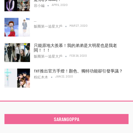
APR 9, 2020
容小編
…
MAR 27, 2020
飯圈第一追星大戶
只能原地大羨慕！我的弟弟是大明星也是我老
闆！！！
FEB 28, 2020
飯圈第一追星大戶
TXT推出官方手燈！顏色、獨特功能卻引發爭議？
JAN 22, 2020
粉紅木木
SARANGOPPA