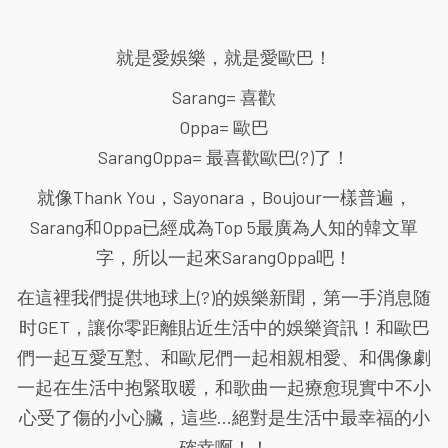
就是愛娛樂，就是愛歐巴！
Sarang= 喜歡
Oppa= 歐巴
SarangOppa= 最喜歡歐巴(?)了！
就像Thank You，Sayonara，Boujour一樣普遍，
Sarang和Oppa已經成為Top 5最廣為人知的韓文單
字，所以一起來SarangOppa吧！
在這裡我們提供地球上(?)的娛樂新聞，第一手消息随
时GET，讓你零距離貼近生活中的娛樂資訊！和歐巴
們一起互愛互懟、和歐尼們一起相親相愛、和偶像劇
一起在生活中抱緊取暖，和歌曲一起療愈現實中不小
心受了傷的小心臟，這些...絕對是生活中最幸福的小
確幸啊！！