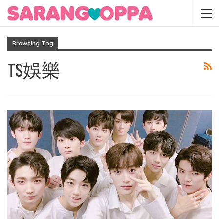
Browsing Tag
TS娛樂