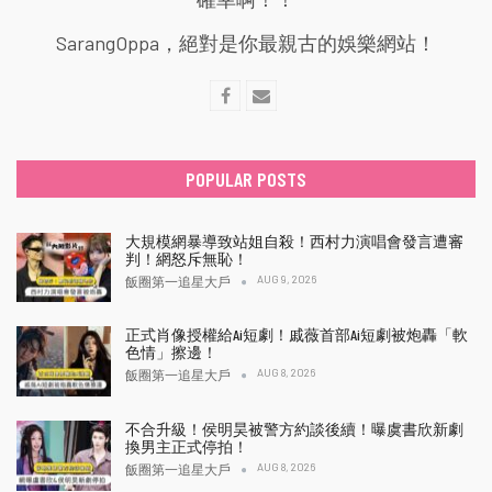
SarangOppa，絕對是你最親古的娛樂網站！
POPULAR POSTS
大規模網暴導致站姐自殺！西村力演唱會發言遭審
判！網怒斥無恥！
AUG 9, 2026
飯圈第一追星大戶
正式肖像授權給Ai短劇！戚薇首部Ai短劇被炮轟「軟
色情」擦邊！
AUG 8, 2026
飯圈第一追星大戶
不合升級！侯明昊被警方約談後續！曝虞書欣新劇
換男主正式停拍！
AUG 8, 2026
飯圈第一追星大戶