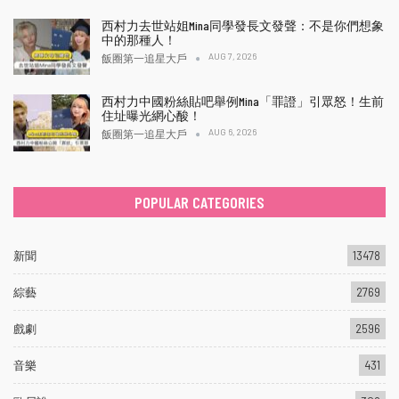
西村力去世站姐Mina同學發長文發聲：不是你們想象
中的那種人！
AUG 7, 2026
飯圈第一追星大戶
西村力中國粉絲貼吧舉例Mina「罪證」引眾怒！生前
住址曝光網心酸！
AUG 6, 2026
飯圈第一追星大戶
POPULAR CATEGORIES
新聞
13478
綜藝
2769
戲劇
2596
音樂
431