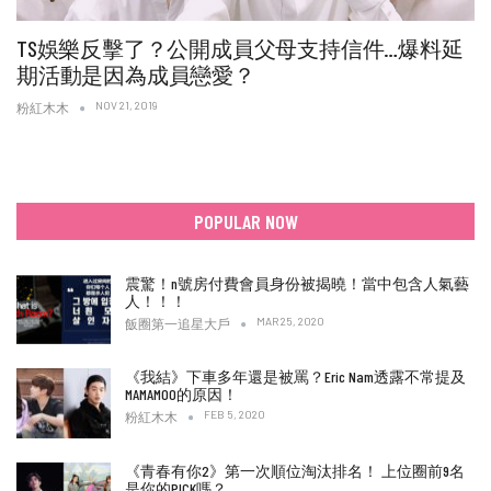
TS娛樂反擊了？公開成員父母支持信件…爆料延
期活動是因為成員戀愛？
NOV 21, 2019
粉紅木木
POPULAR NOW
震驚！n號房付費會員身份被揭曉！當中包含人氣藝
人！！！
MAR 25, 2020
飯圈第一追星大戶
《我結》下車多年還是被罵？Eric Nam透露不常提及
MAMAMOO的原因！
FEB 5, 2020
粉紅木木
《青春有你2》第一次順位淘汰排名！ 上位圈前9名
是你的PICK嗎？