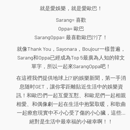
就是愛娛樂，就是愛歐巴！
Sarang= 喜歡
Oppa= 歐巴
SarangOppa= 最喜歡歐巴(?)了！
就像Thank You，Sayonara，Boujour一樣普遍，
Sarang和Oppa已經成為Top 5最廣為人知的韓文
單字，所以一起來SarangOppa吧！
在這裡我們提供地球上(?)的娛樂新聞，第一手消
息随时GET，讓你零距離貼近生活中的娛樂資
訊！和歐巴們一起互愛互懟、和歐尼們一起相親
相愛、和偶像劇一起在生活中抱緊取暖，和歌曲
一起療愈現實中不小心受了傷的小心臟，這些...
絕對是生活中最幸福的小確幸啊！！