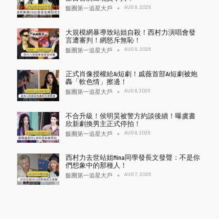
AUG 9, 2026
飯圈第一追星大戶
大規模網暴導致站姐自殺！西村力演唱會發
言遭審判！網怒斥無恥！
AUG 9, 2026
飯圈第一追星大戶
正式肖像授權給Ai短劇！戚薇首部Ai短劇被炮
轟「軟色情」擦邊！
AUG 8, 2026
飯圈第一追星大戶
不合升級！侯明昊被警方約談後續！曝虞書
欣新劇換男主正式停拍！
AUG 8, 2026
飯圈第一追星大戶
西村力去世站姐Mina同學發長文發聲：不是你
們想象中的那種人！
AUG 7, 2026
飯圈第一追星大戶