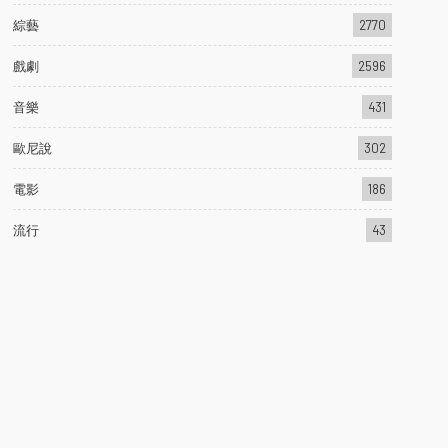
綜藝
2770
戲劇
2596
音樂
431
歐尼說
302
電影
186
流行
43