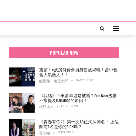
POPULAR NOW
震驚！n號房付費會員身份被揭曉！當中包
含人氣藝人！！！
MAR 25, 2020
飯圈第一追星大戶
《我結》下車多年還是被罵？Eric Nam透露
不常提及MAMAMOO的原因！
FEB 5, 2020
粉紅木木
《青春有你2》第一次順位淘汰排名！ 上位
圈前9名是你的PICK嗎？
APR 9, 2020
容小編