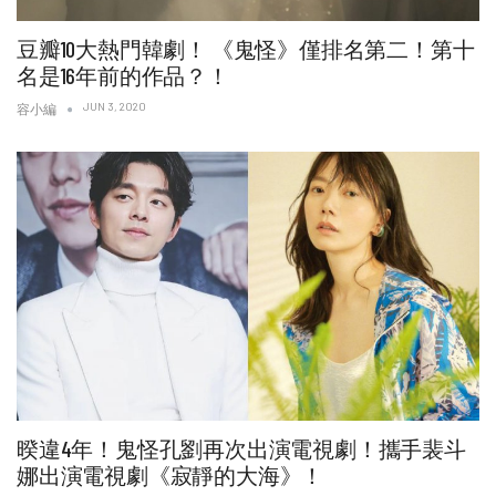
豆瓣10大熱門韓劇！ 《鬼怪》僅排名第二！第十
名是16年前的作品？！
JUN 3, 2020
容小編
暌違4年！鬼怪孔劉再次出演電視劇！攜手裴斗
娜出演電視劇《寂靜的大海》！