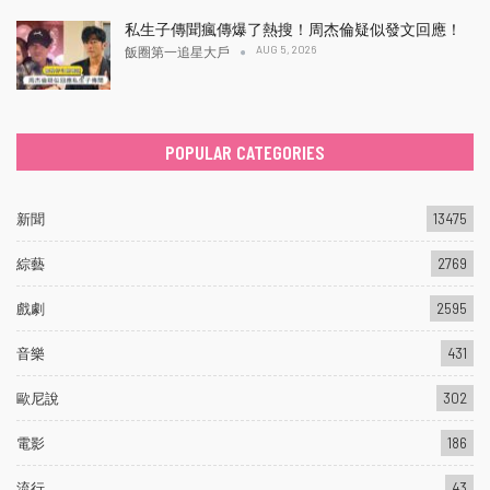
私生子傳聞瘋傳爆了熱搜！周杰倫疑似發文回應！
AUG 5, 2026
飯圈第一追星大戶
POPULAR CATEGORIES
新聞
13475
綜藝
2769
戲劇
2595
音樂
431
歐尼說
302
電影
186
流行
43