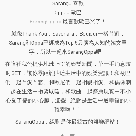
Sarang= 喜歡
Oppa= 歐巴
SarangOppa= 最喜歡歐巴(?)了！
就像Thank You，Sayonara，Boujour一樣普遍，
Sarang和Oppa已經成為Top 5最廣為人知的韓文單
字，所以一起來SarangOppa吧！
在這裡我們提供地球上(?)的娛樂新聞，第一手消息随
时GET，讓你零距離貼近生活中的娛樂資訊！和歐巴
們一起互愛互懟、和歐尼們一起相親相愛、和偶像劇
一起在生活中抱緊取暖，和歌曲一起療愈現實中不小
心受了傷的小心臟，這些...絕對是生活中最幸福的小
確幸啊！！
SarangOppa，絕對是你最親古的娛樂網站！