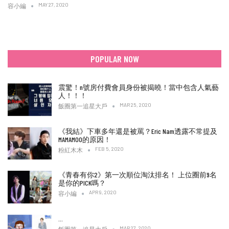
MAY 27, 2020
容小編
POPULAR NOW
震驚！n號房付費會員身份被揭曉！當中包含人氣藝
人！！！
MAR 25, 2020
飯圈第一追星大戶
《我結》下車多年還是被罵？Eric Nam透露不常提及
MAMAMOO的原因！
FEB 5, 2020
粉紅木木
《青春有你2》第一次順位淘汰排名！ 上位圈前9名
是你的PICK嗎？
APR 9, 2020
容小編
…
MAR 27, 2020