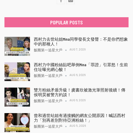
POPULAR POSTS
西村力去世站姐Mina同學發長文發聲：不是你們想象
中的那種人！
AUG 7, 2026
飯圈第一追星大戶
西村力中國粉絲貼吧舉例Mina「罪證」引眾怒！生前
住址曝光網心酸！
AUG 6, 2026
飯圈第一追星大戶
雙方粉絲矛盾升級！虞書欣被激光筆照射後續！傳
侯明昊被警方約談！
AUG 6, 2026
飯圈第一追星大戶
曾和過世站姐有過接觸的網友公開原因！喊話西村
力「別再差別對待亞洲粉絲！」
AUG 5, 2026
飯圈第一追星大戶