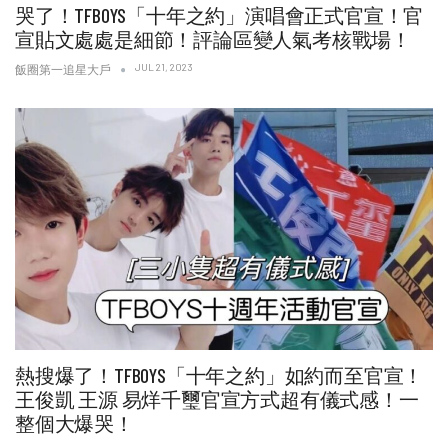
哭了！TFBOYS「十年之約」演唱會正式官宣！官
宣貼文處處是細節！評論區變人氣考核戰場！
JUL 21, 2023
飯圈第一追星大戶
熱搜爆了！TFBOYS「十年之約」如約而至官宣！
王俊凱 王源 易烊千璽官宣方式超有儀式感！一
整個大爆哭！