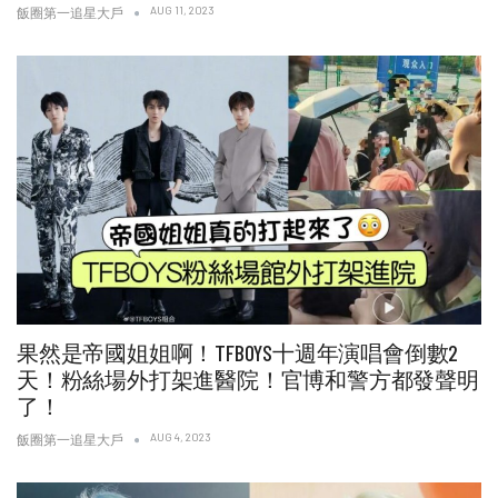
AUG 11, 2023
飯圈第一追星大戶
果然是帝國姐姐啊！TFBOYS十週年演唱會倒數2
天！粉絲場外打架進醫院！官博和警方都發聲明
了！
AUG 4, 2023
飯圈第一追星大戶