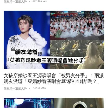
JUN 16, 2023
飯圈第一追星大戶
女孩穿婚紗看王源演唱會「被男友分手」！兩派
網友激辯「穿婚紗看演唱會算“精神出軌”嗎？」
MAY 31, 2023
飯圈第一追星大戶