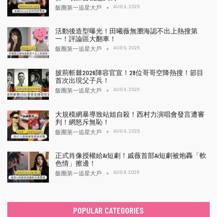
AUG 9, 2026
飯圈第一追星大戶
活動後造型曝光！田曦薇無瀏海認不出上熱搜第
一！評論區大翻車！
AUG 9, 2026
飯圈第一追星大戶
披荊斬棘2026陣容官宣！28位哥哥空降熱搜！節目
首次出現父子兵！
AUG 9, 2026
飯圈第一追星大戶
大規模網暴導致站姐自殺！西村力演唱會發言遭審
判！網怒斥無恥！
AUG 9, 2026
飯圈第一追星大戶
正式肖像授權給Ai短劇！戚薇首部Ai短劇被炮轟「軟
色情」擦邊！
AUG 8, 2026
飯圈第一追星大戶
POPULAR CATEGORIES