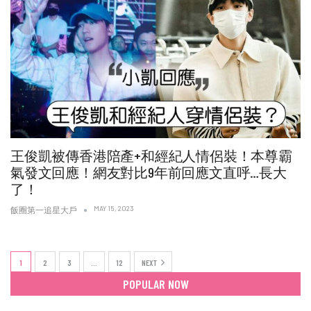
王俊凱被傳香港陪產+和經紀人情侶裝！本尊霸
氣發文回應！網友對比9年前回應文直呼…長大
了！
MAY 15, 2023
飯圈第一追星大戶
1
2
3
…
12
NEXT
POPULAR NOW