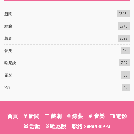
新聞
13481
綜藝
2770
戲劇
2596
音樂
431
歐尼說
302
電影
186
流行
43
首頁
新聞
戲劇
綜藝
音樂
電影
活動
歐尼說
聯絡 SARANGOPPA