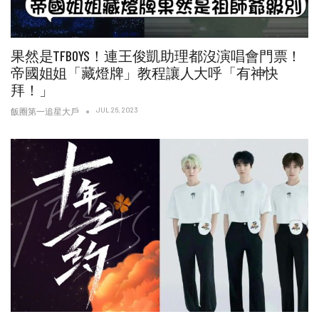
果然是TFBOYS！連王俊凱助理都沒演唱會門票！
帝國姐姐「藏燈牌」教程讓人大呼「有神快
拜！」
JUL 26, 2023
飯圈第一追星大戶