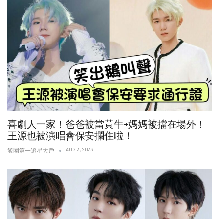
喜劇人一家！爸爸被當黃牛+媽媽被擋在場外！
王源也被演唱會保安攔住啦！
AUG 3, 2023
飯圈第一追星大戶