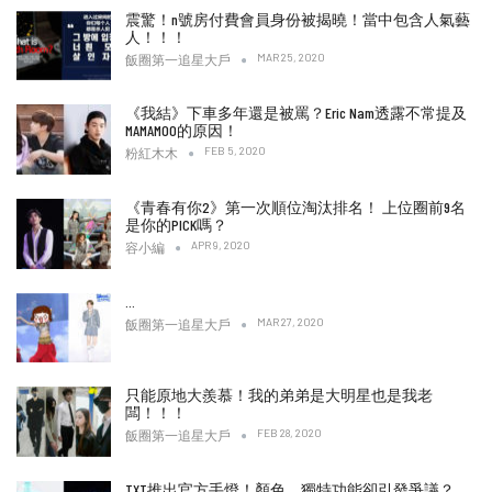
震驚！n號房付費會員身份被揭曉！當中包含人氣藝
人！！！
MAR 25, 2020
飯圈第一追星大戶
《我結》下車多年還是被罵？Eric Nam透露不常提及
MAMAMOO的原因！
FEB 5, 2020
粉紅木木
《青春有你2》第一次順位淘汰排名！ 上位圈前9名
是你的PICK嗎？
APR 9, 2020
容小編
…
MAR 27, 2020
飯圈第一追星大戶
只能原地大羨慕！我的弟弟是大明星也是我老
闆！！！
FEB 28, 2020
飯圈第一追星大戶
TXT推出官方手燈！顏色、獨特功能卻引發爭議？