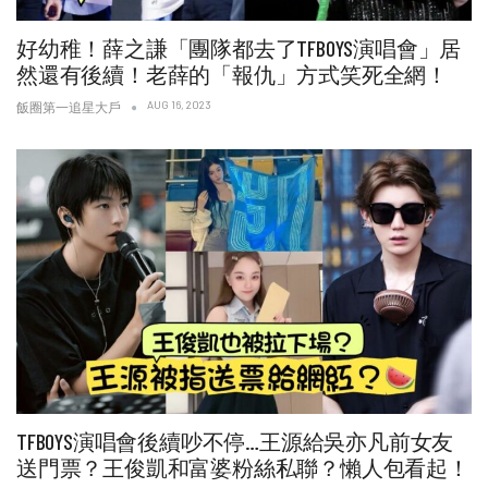
好幼稚！薛之謙「團隊都去了TFBOYS演唱會」居
然還有後續！老薛的「報仇」方式笑死全網！
AUG 16, 2023
飯圈第一追星大戶
TFBOYS演唱會後續吵不停…王源給吳亦凡前女友
送門票？王俊凱和富婆粉絲私聯？懶人包看起！