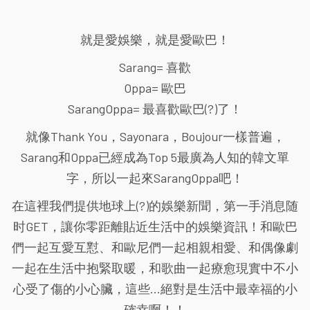
就是愛娛樂，就是愛歐巴！
Sarang= 喜歡
Oppa= 歐巴
SarangOppa= 最喜歡歐巴(?)了！
就像Thank You，Sayonara，Boujour一樣普遍，
Sarang和Oppa已經成為Top 5最廣為人知的韓文單
字，所以一起來SarangOppa吧！
在這裡我們提供地球上(?)的娛樂新聞，第一手消息随
时GET，讓你零距離貼近生活中的娛樂資訊！和歐巴
們一起互愛互懟、和歐尼們一起相親相愛、和偶像劇
一起在生活中抱緊取暖，和歌曲一起療愈現實中不小
心受了傷的小心臟，這些...絕對是生活中最幸福的小
確幸啊！！