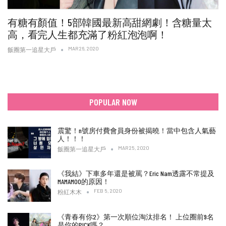
有糖有顏值！5部韓國最新高甜網劇！含糖量太
高，看完人生都充滿了粉紅泡泡啊！
MAR 26, 2020
飯圈第一追星大戶
POPULAR NOW
震驚！n號房付費會員身份被揭曉！當中包含人氣藝
人！！！
MAR 25, 2020
飯圈第一追星大戶
《我結》下車多年還是被罵？Eric Nam透露不常提及
MAMAMOO的原因！
FEB 5, 2020
粉紅木木
《青春有你2》第一次順位淘汰排名！ 上位圈前9名
是你的PICK嗎？