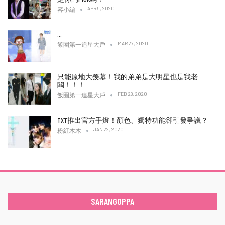
APR 9, 2020
容小編
…
MAR 27, 2020
飯圈第一追星大戶
只能原地大羨慕！我的弟弟是大明星也是我老
闆！！！
FEB 28, 2020
飯圈第一追星大戶
TXT推出官方手燈！顏色、獨特功能卻引發爭議？
JAN 22, 2020
粉紅木木
SARANGOPPA