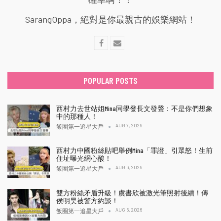
SarangOppa，絕對是你最親古的娛樂網站！
POPULAR POSTS
西村力去世站姐Mina同學發長文發聲：不是你們想象
中的那種人！
AUG 7, 2026
飯圈第一追星大戶
西村力中國粉絲貼吧舉例Mina「罪證」引眾怒！生前
住址曝光網心酸！
AUG 6, 2026
飯圈第一追星大戶
雙方粉絲矛盾升級！虞書欣被激光筆照射後續！傳
侯明昊被警方約談！
AUG 6, 2026
飯圈第一追星大戶