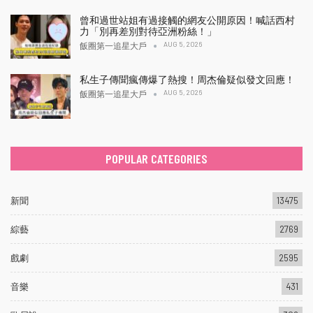
曾和過世站姐有過接觸的網友公開原因！喊話西村
力「別再差別對待亞洲粉絲！」
AUG 5, 2026
飯圈第一追星大戶
私生子傳聞瘋傳爆了熱搜！周杰倫疑似發文回應！
AUG 5, 2026
飯圈第一追星大戶
POPULAR CATEGORIES
新聞
13475
綜藝
2769
戲劇
2595
音樂
431