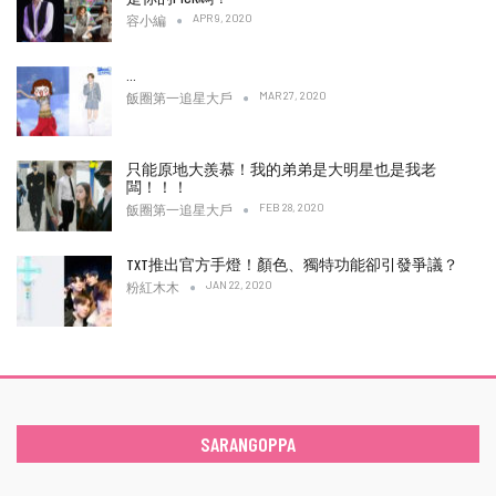
APR 9, 2020
容小編
…
MAR 27, 2020
飯圈第一追星大戶
只能原地大羨慕！我的弟弟是大明星也是我老
闆！！！
FEB 28, 2020
飯圈第一追星大戶
TXT推出官方手燈！顏色、獨特功能卻引發爭議？
JAN 22, 2020
粉紅木木
SARANGOPPA