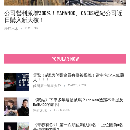
公司營利激增386%！MAMAMOO、ONEUS經紀公司近
日購入新大樓！
MAY 8, 2020
粉紅木木
POPULAR NOW
震驚！n號房付費會員身份被揭曉！當中包含人氣藝
人！！！
MAR 25, 2020
飯圈第一追星大戶
《我結》下車多年還是被罵？Eric Nam透露不常提及
MAMAMOO的原因！
FEB 5, 2020
粉紅木木
《青春有你2》第一次順位淘汰排名！ 上位圈前9名
是你的PICK嗎？