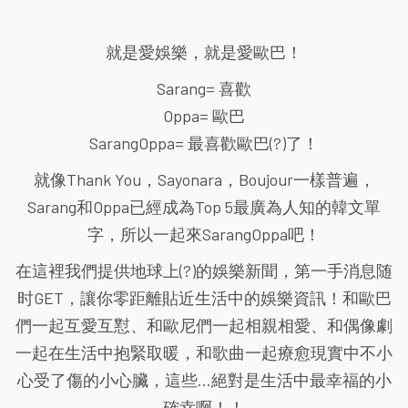
就是愛娛樂，就是愛歐巴！
Sarang= 喜歡
Oppa= 歐巴
SarangOppa= 最喜歡歐巴(?)了！
就像Thank You，Sayonara，Boujour一樣普遍，
Sarang和Oppa已經成為Top 5最廣為人知的韓文單
字，所以一起來SarangOppa吧！
在這裡我們提供地球上(?)的娛樂新聞，第一手消息随
时GET，讓你零距離貼近生活中的娛樂資訊！和歐巴
們一起互愛互懟、和歐尼們一起相親相愛、和偶像劇
一起在生活中抱緊取暖，和歌曲一起療愈現實中不小
心受了傷的小心臟，這些...絕對是生活中最幸福的小
確幸啊！！