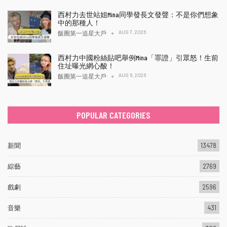
西村力去世站姐Mina同學發長文發聲：不是你們想象
中的那種人！
AUG 7, 2026
飯圈第一追星大戶
西村力中國粉絲貼吧舉例Mina「罪證」引眾怒！生前
住址曝光網心酸！
AUG 6, 2026
飯圈第一追星大戶
POPULAR CATEGORIES
新聞
13478
綜藝
2769
戲劇
2596
音樂
431