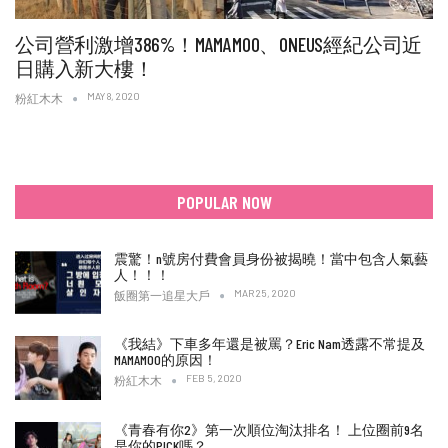
公司營利激增386%！MAMAMOO、ONEUS經紀公司近
日購入新大樓！
MAY 8, 2020
粉紅木木
POPULAR NOW
震驚！n號房付費會員身份被揭曉！當中包含人氣藝
人！！！
MAR 25, 2020
飯圈第一追星大戶
《我結》下車多年還是被罵？Eric Nam透露不常提及
MAMAMOO的原因！
FEB 5, 2020
粉紅木木
《青春有你2》第一次順位淘汰排名！ 上位圈前9名
是你的PICK嗎？