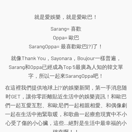
就是愛娛樂，就是愛歐巴！
Sarang= 喜歡
Oppa= 歐巴
SarangOppa= 最喜歡歐巴(?)了！
就像Thank You，Sayonara，Boujour一樣普遍，
Sarang和Oppa已經成為Top 5最廣為人知的韓文單
字，所以一起來SarangOppa吧！
在這裡我們提供地球上(?)的娛樂新聞，第一手消息随
时GET，讓你零距離貼近生活中的娛樂資訊！和歐巴
們一起互愛互懟、和歐尼們一起相親相愛、和偶像劇
一起在生活中抱緊取暖，和歌曲一起療愈現實中不小
心受了傷的小心臟，這些...絕對是生活中最幸福的小
確幸啊！！