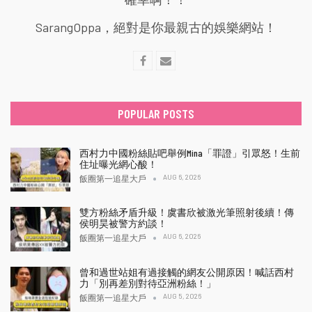
SarangOppa，絕對是你最親古的娛樂網站！
POPULAR POSTS
西村力中國粉絲貼吧舉例Mina「罪證」引眾怒！生前
住址曝光網心酸！
AUG 6, 2026
飯圈第一追星大戶
雙方粉絲矛盾升級！虞書欣被激光筆照射後續！傳
侯明昊被警方約談！
AUG 6, 2026
飯圈第一追星大戶
曾和過世站姐有過接觸的網友公開原因！喊話西村
力「別再差別對待亞洲粉絲！」
AUG 5, 2026
飯圈第一追星大戶