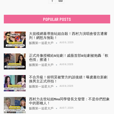
POPULAR POSTS
大規模網暴導致站姐自殺！西村力演唱會發言遭審
判！網怒斥無恥！
AUG 9, 2026
飯圈第一追星大戶
正式肖像授權給Ai短劇！戚薇首部Ai短劇被炮轟「軟
色情」擦邊！
AUG 8, 2026
飯圈第一追星大戶
不合升級！侯明昊被警方約談後續！曝虞書欣新劇
換男主正式停拍！
AUG 8, 2026
飯圈第一追星大戶
西村力去世站姐Mina同學發長文發聲：不是你們想象
中的那種人！
AUG 7, 2026
飯圈第一追星大戶