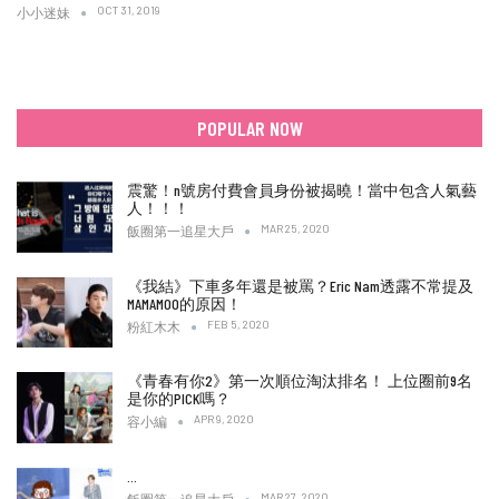
OCT 31, 2019
小小迷妹
POPULAR NOW
震驚！n號房付費會員身份被揭曉！當中包含人氣藝
人！！！
MAR 25, 2020
飯圈第一追星大戶
《我結》下車多年還是被罵？Eric Nam透露不常提及
MAMAMOO的原因！
FEB 5, 2020
粉紅木木
《青春有你2》第一次順位淘汰排名！ 上位圈前9名
是你的PICK嗎？
APR 9, 2020
容小編
…
MAR 27, 2020