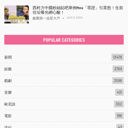
西村力中國粉絲貼吧舉例Mina「罪證」引眾怒！生前
住址曝光網心酸！
AUG 6, 2026
飯圈第一追星大戶
POPULAR CATEGORIES
新聞
13478
綜藝
2769
戲劇
2596
音樂
431
歐尼說
302
電影
186
流行
43