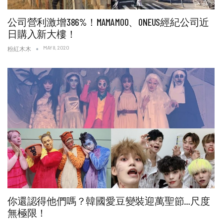
公司營利激增386%！MAMAMOO、ONEUS經紀公司近
日購入新大樓！
MAY 8, 2020
粉紅木木
你還認得他們嗎？韓國愛豆變裝迎萬聖節…尺度
無極限！