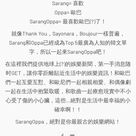
Sarang= 喜歡
Oppa= 歐巴
SarangOppa= 最喜歡歐巴(?)了！
就像Thank You，Sayonara，Boujour一樣普遍，
Sarang和Oppa已經成為Top 5最廣為人知的韓文單
字，所以一起來SarangOppa吧！
在這裡我們提供地球上(?)的娛樂新聞，第一手消息随
时GET，讓你零距離貼近生活中的娛樂資訊！和歐巴
們一起互愛互懟、和歐尼們一起相親相愛、和偶像劇
一起在生活中抱緊取暖，和歌曲一起療愈現實中不小
心受了傷的小心臟，這些...絕對是生活中最幸福的小
確幸啊！！
SarangOppa，絕對是你最親古的娛樂網站！