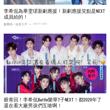
李希侃為畢雯珺新劇應援！新劇應援笑點是NEXT
成員給的！
AUG 17, 2021
飯圈第一追星大戶
爺青回！李希侃Battle樂華7子NEXT！都2020年了
還在看大廠男孩們互嗆啊！