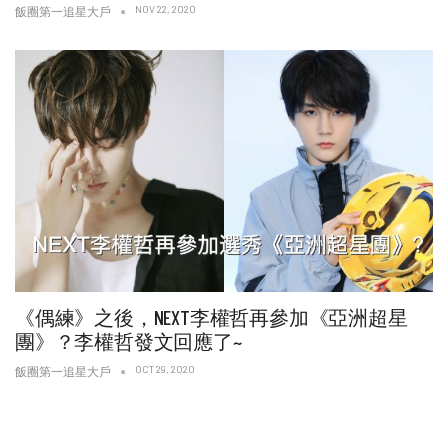
NOV 22, 2020
飯圈第一追星大戶
《偶練》之後，NEXT李權哲再參加《亞洲超星
團》？李權哲發文回應了~
OCT 29, 2020
飯圈第一追星大戶