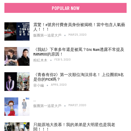
POPULAR NOW
震驚！n號房付費會員身份被揭曉！當中包含人氣藝
人！！！
MAR 25, 2020
飯圈第一追星大戶
《我結》下車多年還是被罵？Eric Nam透露不常提及
MAMAMOO的原因！
FEB 5, 2020
粉紅木木
《青春有你2》第一次順位淘汰排名！ 上位圈前9名
是你的PICK嗎？
APR 9, 2020
容小編
…
MAR 27, 2020
飯圈第一追星大戶
只能原地大羨慕！我的弟弟是大明星也是我老
闆！！！