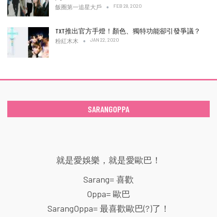
FEB 28, 2020
飯圈第一追星大戶
TXT推出官方手燈！顏色、獨特功能卻引發爭議？
JAN 22, 2020
粉紅木木
SARANGOPPA
就是愛娛樂，就是愛歐巴！
Sarang= 喜歡
Oppa= 歐巴
SarangOppa= 最喜歡歐巴(?)了！