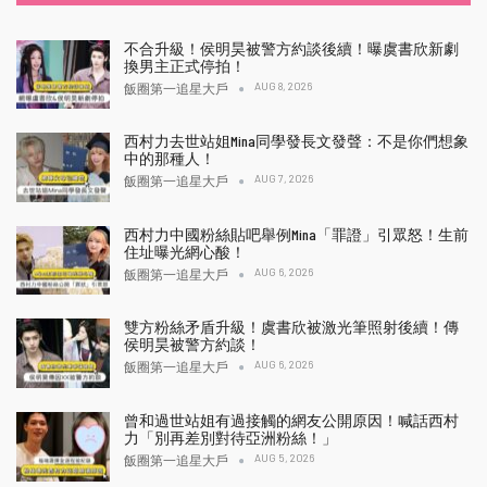
不合升級！侯明昊被警方約談後續！曝虞書欣新劇
換男主正式停拍！
AUG 8, 2026
飯圈第一追星大戶
西村力去世站姐Mina同學發長文發聲：不是你們想象
中的那種人！
AUG 7, 2026
飯圈第一追星大戶
西村力中國粉絲貼吧舉例Mina「罪證」引眾怒！生前
住址曝光網心酸！
AUG 6, 2026
飯圈第一追星大戶
雙方粉絲矛盾升級！虞書欣被激光筆照射後續！傳
侯明昊被警方約談！
AUG 6, 2026
飯圈第一追星大戶
曾和過世站姐有過接觸的網友公開原因！喊話西村
力「別再差別對待亞洲粉絲！」
AUG 5, 2026
飯圈第一追星大戶