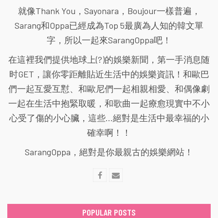
就像Thank You，Sayonara，Boujour一樣普遍，
Sarang和Oppa已經成為Top 5最廣為人知的韓文單
字，所以一起來SarangOppa吧！
在這裡我們提供地球上(?)的娛樂新聞，第一手消息随
时GET，讓你零距離貼近生活中的娛樂資訊！和歐巴
們一起互愛互懟、和歐尼們一起相親相愛、和偶像劇
一起在生活中抱緊取暖，和歌曲一起療愈現實中不小
心受了傷的小心臟，這些...絕對是生活中最幸福的小
確幸啊！！
SarangOppa，絕對是你最親古的娛樂網站！
POPULAR POSTS