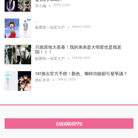
APR 9, 2020
容小編
…
MAR 27, 2020
飯圈第一追星大戶
只能原地大羨慕！我的弟弟是大明星也是我老
闆！！！
FEB 28, 2020
飯圈第一追星大戶
TXT推出官方手燈！顏色、獨特功能卻引發爭議？
JAN 22, 2020
粉紅木木
SARANGOPPA