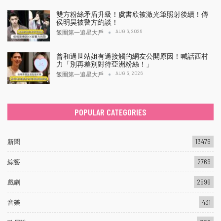
雙方粉絲矛盾升級！虞書欣被激光筆照射後續！傳
侯明昊被警方約談！
AUG 6, 2026
飯圈第一追星大戶
曾和過世站姐有過接觸的網友公開原因！喊話西村
力「別再差別對待亞洲粉絲！」
AUG 5, 2026
飯圈第一追星大戶
POPULAR CATEGORIES
新聞
13476
綜藝
2769
戲劇
2596
音樂
431