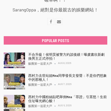
SarangOppa，絕對是你最親古的娛樂網站！
POPULAR POSTS
不合升級！侯明昊被警方約談後續！曝虞書欣新劇
換男主正式停拍！
AUG 8, 2026
飯圈第一追星大戶
西村力去世站姐Mina同學發長文發聲：不是你們想象
中的那種人！
AUG 7, 2026
飯圈第一追星大戶
西村力中國粉絲貼吧舉例Mina「罪證」引眾怒！生前
住址曝光網心酸！
AUG 6, 2026
飯圈第一追星大戶