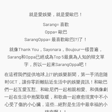
就是愛娛樂，就是愛歐巴！
Sarang= 喜歡
Oppa= 歐巴
SarangOppa= 最喜歡歐巴(?)了！
就像Thank You，Sayonara，Boujour一樣普遍，
Sarang和Oppa已經成為Top 5最廣為人知的韓文單
字，所以一起來SarangOppa吧！
在這裡我們提供地球上(?)的娛樂新聞，第一手消息随
时GET，讓你零距離貼近生活中的娛樂資訊！和歐巴
們一起互愛互懟、和歐尼們一起相親相愛、和偶像劇
一起在生活中抱緊取暖，和歌曲一起療愈現實中不小
心受了傷的小心臟，這些...絕對是生活中最幸福的小
確幸啊！！