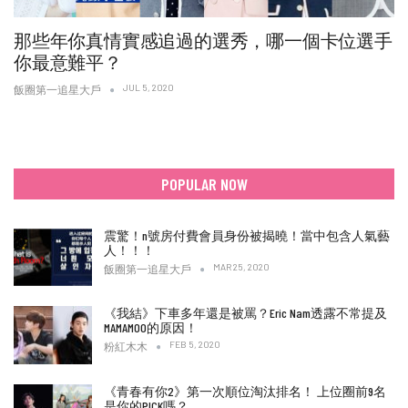
那些年你真情實感追過的選秀，哪一個卡位選手
你最意難平？
JUL 5, 2020
飯圈第一追星大戶
POPULAR NOW
震驚！n號房付費會員身份被揭曉！當中包含人氣藝
人！！！
MAR 25, 2020
飯圈第一追星大戶
《我結》下車多年還是被罵？Eric Nam透露不常提及
MAMAMOO的原因！
FEB 5, 2020
粉紅木木
《青春有你2》第一次順位淘汰排名！ 上位圈前9名
是你的PICK嗎？