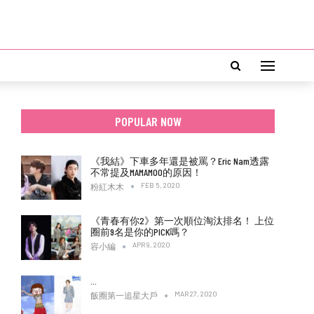
POPULAR NOW
《我結》下車多年還是被罵？Eric Nam透露
不常提及MAMAMOO的原因！
FEB 5, 2020
粉紅木木
《青春有你2》第一次順位淘汰排名！ 上位
圈前9名是你的PICK嗎？
APR 9, 2020
容小編
…
MAR 27, 2020
飯圈第一追星大戶