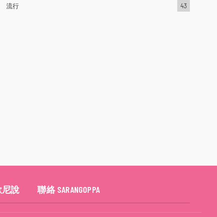
流行
43
歐尼說
聯絡 SARANGOPPA