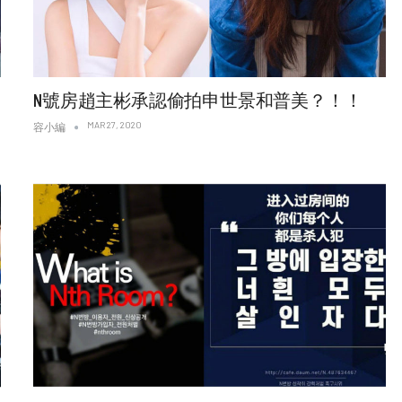
N號房趙主彬承認偷拍申世景和普美？！！
MAR 27, 2020
容小編