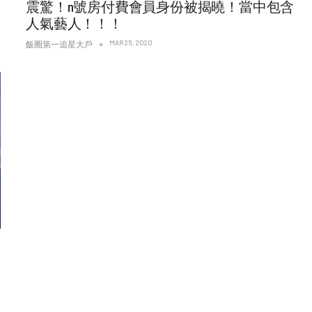
震驚！n號房付費會員身份被揭曉！當中包含
人氣藝人！！！
MAR 25, 2020
飯圈第一追星大戶