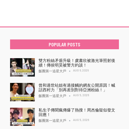
POPULAR POSTS
雙方粉絲矛盾升級！虞書欣被激光筆照射後
續！傳侯明昊被警方約談！
AUG 6, 2026
飯圈第一追星大戶
曾和過世站姐有過接觸的網友公開原因！喊
話西村力「別再差別對待亞洲粉絲！」
AUG 5, 2026
飯圈第一追星大戶
私生子傳聞瘋傳爆了熱搜！周杰倫疑似發文
回應！
AUG 5, 2026
飯圈第一追星大戶