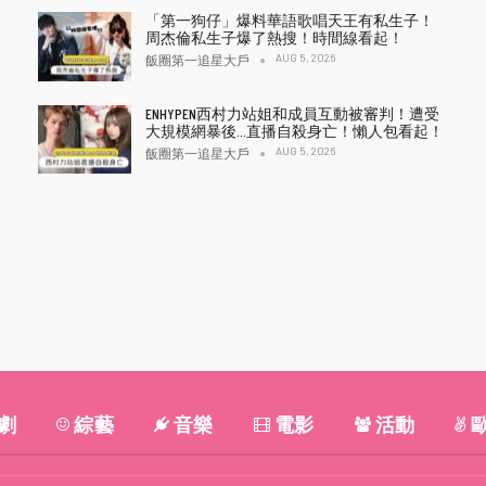
「第一狗仔」爆料華語歌唱天王有私生子！
周杰倫私生子爆了熱搜！時間線看起！
AUG 5, 2026
飯圈第一追星大戶
ENHYPEN西村力站姐和成員互動被審判！遭受
大規模網暴後…直播自殺身亡！懶人包看起！
AUG 5, 2026
飯圈第一追星大戶
劇
綜藝
音樂
電影
活動