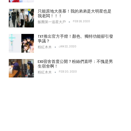
只能原地大羨慕！我的弟弟是大明星也是
我老闆！！！
FEB 28, 2020
飯圈第一追星大戶
TXT推出官方手燈！顏色、獨特功能卻引發
爭議？
JAN 22, 2020
粉紅木木
EXO宿舍首度公開？粉絲們直呼：不愧是男
生宿舍啊！
FEB 20, 2020
粉紅木木