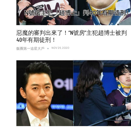
惡魔的審判出來了！“N號房”主犯趙博士被判
40年有期徒刑！
NOV 26, 2020
飯圈第一追星大戶