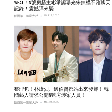
WHAT！N號房趙主彬承認曝光朱鎮模不雅聊天
記錄！震撼彈來襲！
MAR 27, 2020
飯圈第一追星大戶
整理包！朴燦烈、邊伯賢都站出來發聲！ 韓
國藝人請求公開N號房涉案人員！
MAR 23, 2020
飯圈第一追星大戶