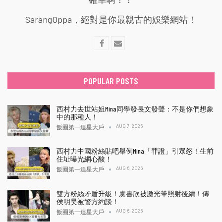
SarangOppa，絕對是你最親古的娛樂網站！
POPULAR POSTS
西村力去世站姐Mina同學發長文發聲：不是你們想象
中的那種人！
AUG 7, 2026
飯圈第一追星大戶
西村力中國粉絲貼吧舉例Mina「罪證」引眾怒！生前
住址曝光網心酸！
AUG 6, 2026
飯圈第一追星大戶
雙方粉絲矛盾升級！虞書欣被激光筆照射後續！傳
侯明昊被警方約談！
AUG 6, 2026
飯圈第一追星大戶