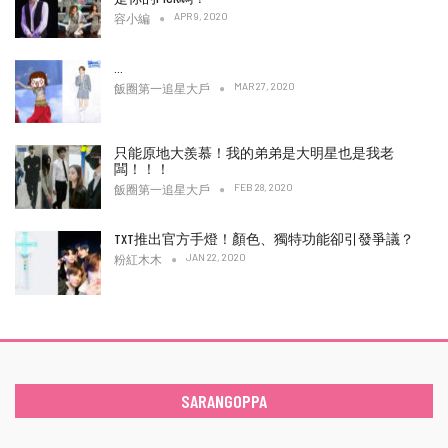
APR 9, 2020
容小編
…
MAR 27, 2020
飯圈第一追星大戶
只能原地大羨慕！我的弟弟是大明星也是我老
闆！！！
FEB 28, 2020
飯圈第一追星大戶
TXT推出官方手燈！顏色、獨特功能卻引發爭議？
JAN 22, 2020
粉紅木木
SARANGOPPA