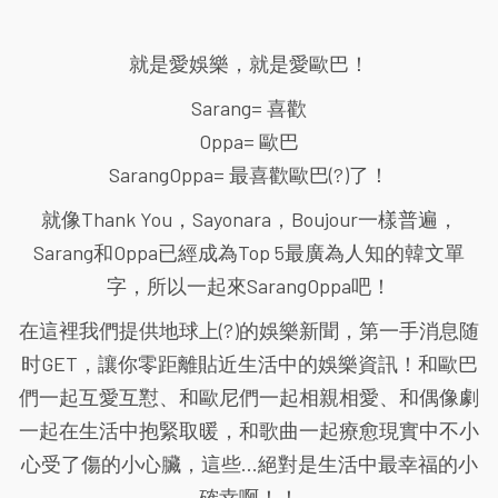
就是愛娛樂，就是愛歐巴！
Sarang= 喜歡
Oppa= 歐巴
SarangOppa= 最喜歡歐巴(?)了！
就像Thank You，Sayonara，Boujour一樣普遍，
Sarang和Oppa已經成為Top 5最廣為人知的韓文單
字，所以一起來SarangOppa吧！
在這裡我們提供地球上(?)的娛樂新聞，第一手消息随
时GET，讓你零距離貼近生活中的娛樂資訊！和歐巴
們一起互愛互懟、和歐尼們一起相親相愛、和偶像劇
一起在生活中抱緊取暖，和歌曲一起療愈現實中不小
心受了傷的小心臟，這些...絕對是生活中最幸福的小
確幸啊！！