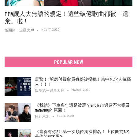
MMA讓人大無語的規定！這些破億歌曲都被「遺
棄」啦！
NOV 17, 2020
飯圈第一追星大戶
POPULAR NOW
震驚！n號房付費會員身份被揭曉！當中包含人氣藝
人！！！
MAR 25, 2020
飯圈第一追星大戶
《我結》下車多年還是被罵？Eric Nam透露不常提及
MAMAMOO的原因！
FEB 5, 2020
粉紅木木
《青春有你2》第一次順位淘汰排名！ 上位圈前9名
是你的PICK嗎？