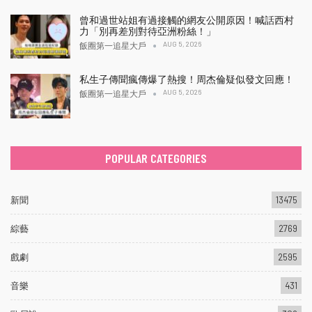
曾和過世站姐有過接觸的網友公開原因！喊話西村
力「別再差別對待亞洲粉絲！」
AUG 5, 2026
飯圈第一追星大戶
私生子傳聞瘋傳爆了熱搜！周杰倫疑似發文回應！
AUG 5, 2026
飯圈第一追星大戶
POPULAR CATEGORIES
新聞
13475
綜藝
2769
戲劇
2595
音樂
431