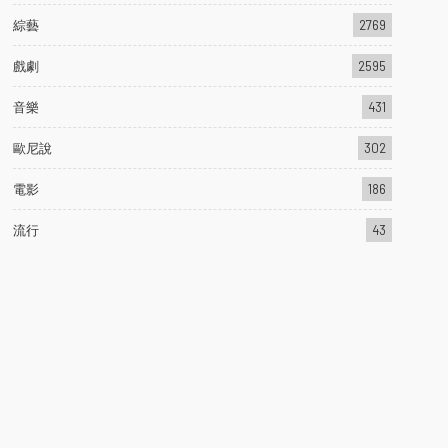
綜藝
2769
戲劇
2595
音樂
431
歐尼說
302
電影
186
流行
43