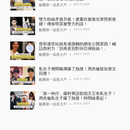
AUG 6, 2026
飯圈第一追星大戶
雙方粉絲矛盾升級！虞書欣被激光筆照射後
續！傳侯明昊被警方約談！
AUG 6, 2026
飯圈第一追星大戶
曾和過世站姐有過接觸的網友公開原因！喊
話西村力「別再差別對待亞洲粉絲！」
AUG 5, 2026
飯圈第一追星大戶
私生子傳聞瘋傳爆了熱搜！周杰倫疑似發文
回應！
AUG 5, 2026
飯圈第一追星大戶
「第一狗仔」爆料華語歌唱天王有私生子！
周杰倫私生子爆了熱搜！時間線看起！
AUG 5, 2026
飯圈第一追星大戶