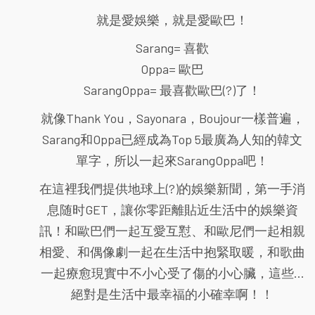
就是愛娛樂，就是愛歐巴！
Sarang= 喜歡
Oppa= 歐巴
SarangOppa= 最喜歡歐巴(?)了！
就像Thank You，Sayonara，Boujour一樣普遍，
Sarang和Oppa已經成為Top 5最廣為人知的韓文
單字，所以一起來SarangOppa吧！
在這裡我們提供地球上(?)的娛樂新聞，第一手消
息随时GET，讓你零距離貼近生活中的娛樂資
訊！和歐巴們一起互愛互懟、和歐尼們一起相親
相愛、和偶像劇一起在生活中抱緊取暖，和歌曲
一起療愈現實中不小心受了傷的小心臟，這些...
絕對是生活中最幸福的小確幸啊！！