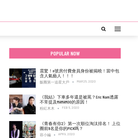
POPULAR NOW
震驚！n號房付費會員身份被揭曉！當中包
含人氣藝人！！！
MAR 25, 2020
飯圈第一追星大戶
《我結》下車多年還是被罵？Eric Nam透露
不常提及MAMAMOO的原因！
FEB 5, 2020
粉紅木木
《青春有你2》第一次順位淘汰排名！ 上位
圈前9名是你的PICK嗎？
APR 9, 2020
容小編