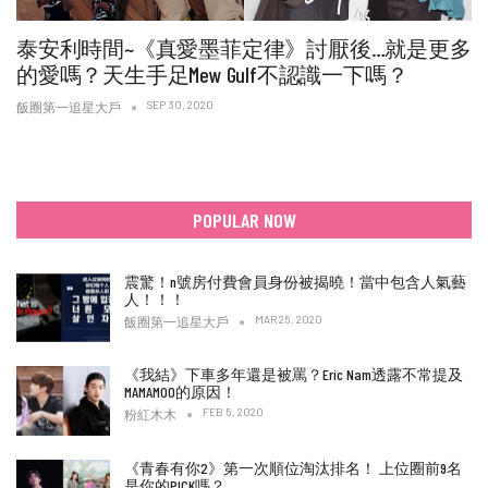
泰安利時間~《真愛墨菲定律》討厭後…就是更多
的愛嗎？天生手足Mew Gulf不認識一下嗎？
SEP 30, 2020
飯圈第一追星大戶
POPULAR NOW
震驚！n號房付費會員身份被揭曉！當中包含人氣藝
人！！！
MAR 25, 2020
飯圈第一追星大戶
《我結》下車多年還是被罵？Eric Nam透露不常提及
MAMAMOO的原因！
FEB 5, 2020
粉紅木木
《青春有你2》第一次順位淘汰排名！ 上位圈前9名
是你的PICK嗎？