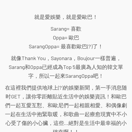
就是愛娛樂，就是愛歐巴！
Sarang= 喜歡
Oppa= 歐巴
SarangOppa= 最喜歡歐巴(?)了！
就像Thank You，Sayonara，Boujour一樣普遍，
Sarang和Oppa已經成為Top 5最廣為人知的韓文單
字，所以一起來SarangOppa吧！
在這裡我們提供地球上(?)的娛樂新聞，第一手消息随
时GET，讓你零距離貼近生活中的娛樂資訊！和歐巴
們一起互愛互懟、和歐尼們一起相親相愛、和偶像劇
一起在生活中抱緊取暖，和歌曲一起療愈現實中不小
心受了傷的小心臟，這些...絕對是生活中最幸福的小
確幸啊！！