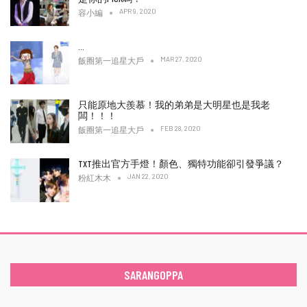
APR 9, 2020
容小編
…
MAR 27, 2020
飯圈第一追星大戶
只能原地大羨慕！我的弟弟是大明星也是我老
闆！！！
FEB 28, 2020
飯圈第一追星大戶
TXT推出官方手燈！顏色、獨特功能卻引發爭議？
JAN 22, 2020
粉紅木木
SARANGOPPA