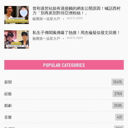
曾和過世站姐有過接觸的網友公開原因！喊話西村
力「別再差別對待亞洲粉絲！」
AUG 5, 2026
飯圈第一追星大戶
私生子傳聞瘋傳爆了熱搜！周杰倫疑似發文回應！
AUG 5, 2026
飯圈第一追星大戶
POPULAR CATEGORIES
新聞
13475
綜藝
2769
戲劇
2595
音樂
431