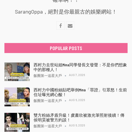
SarangOppa，絕對是你最親古的娛樂網站！
POPULAR POSTS
西村力去世站姐Mina同學發長文發聲：不是你們想象
中的那種人！
AUG 7, 2026
飯圈第一追星大戶
西村力中國粉絲貼吧舉例Mina「罪證」引眾怒！生前
住址曝光網心酸！
AUG 6, 2026
飯圈第一追星大戶
雙方粉絲矛盾升級！虞書欣被激光筆照射後續！傳
侯明昊被警方約談！
AUG 6, 2026
飯圈第一追星大戶