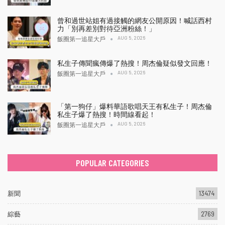
曾和過世站姐有過接觸的網友公開原因！喊話西村
力「別再差別對待亞洲粉絲！」
AUG 5, 2026
飯圈第一追星大戶
私生子傳聞瘋傳爆了熱搜！周杰倫疑似發文回應！
AUG 5, 2026
飯圈第一追星大戶
「第一狗仔」爆料華語歌唱天王有私生子！周杰倫
私生子爆了熱搜！時間線看起！
AUG 5, 2026
飯圈第一追星大戶
POPULAR CATEGORIES
新聞
13474
綜藝
2769