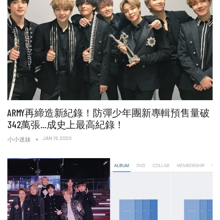
ARMY再締造新紀錄！防彈少年團新專輯預售量破
342萬張…成史上最高紀錄！
JAN 16, 2020
小小迷妹