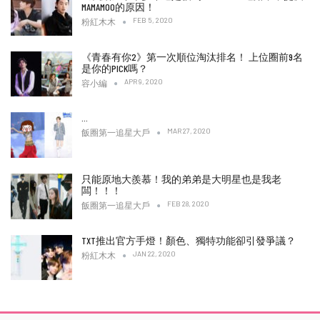
MAMAMOO的原因！
FEB 5, 2020
粉紅木木
《青春有你2》第一次順位淘汰排名！ 上位圈前9名
是你的PICK嗎？
APR 9, 2020
容小編
…
MAR 27, 2020
飯圈第一追星大戶
只能原地大羨慕！我的弟弟是大明星也是我老
闆！！！
FEB 28, 2020
飯圈第一追星大戶
TXT推出官方手燈！顏色、獨特功能卻引發爭議？
JAN 22, 2020
粉紅木木