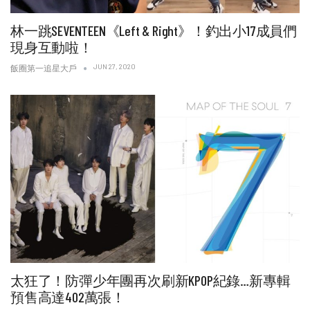
林一跳SEVENTEEN《Left & Right》！釣出小17成員們
現身互動啦！
JUN 27, 2020
飯圈第一追星大戶
太狂了！防彈少年團再次刷新KPOP紀錄…新專輯
預售高達402萬張！