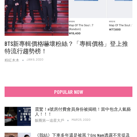
BTS新專輯價格嚇壞粉絲？「專輯價格」登上推
特流行趨勢榜！
JAN 9, 2020
粉紅木木
POPULAR NOW
震驚！n號房付費會員身份被揭曉！當中包含人氣藝
人！！！
MAR 25, 2020
飯圈第一追星大戶
《我結》下車多年還是被罵？Eric Nam透露不常提及