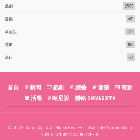
戲劇
2595
音樂
431
歐尼說
302
電影
186
流行
43
首頁
新聞
戲劇
綜藝
音樂
電影
活動
歐尼說
聯絡 SARANGOPPA
© 2026 - SarangOppa. All Rights Reserved. Owned by Yooren Studio
202003070827 (003089220-U).