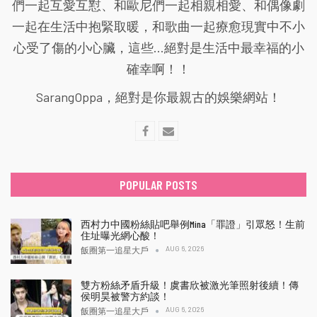
們一起互愛互懟、和歐尼們一起相親相愛、和偶像劇
一起在生活中抱緊取暖，和歌曲一起療愈現實中不小
心受了傷的小心臟，這些...絕對是生活中最幸福的小
確幸啊！！
SarangOppa，絕對是你最親古的娛樂網站！
POPULAR POSTS
西村力中國粉絲貼吧舉例Mina「罪證」引眾怒！生前
住址曝光網心酸！
AUG 6, 2026
飯圈第一追星大戶
雙方粉絲矛盾升級！虞書欣被激光筆照射後續！傳
侯明昊被警方約談！
AUG 6, 2026
飯圈第一追星大戶