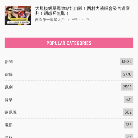
大規模網暴導致站姐自殺！西村力演唱會發言遭審
判！網怒斥無恥！
AUG 9, 2026
飯圈第一追星大戶
POPULAR CATEGORIES
新聞
13482
綜藝
2770
戲劇
2596
音樂
431
歐尼說
302
電影
186
流行
43