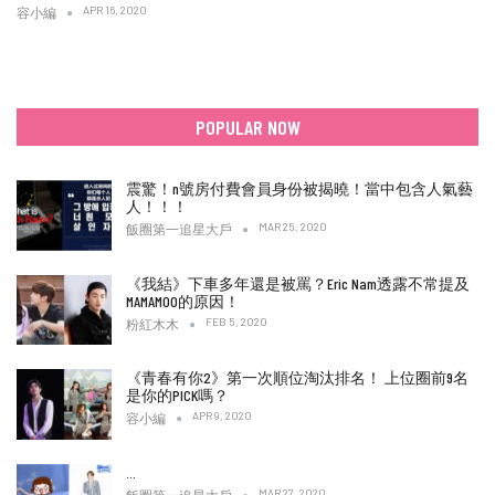
APR 16, 2020
容小編
POPULAR NOW
震驚！n號房付費會員身份被揭曉！當中包含人氣藝
人！！！
MAR 25, 2020
飯圈第一追星大戶
《我結》下車多年還是被罵？Eric Nam透露不常提及
MAMAMOO的原因！
FEB 5, 2020
粉紅木木
《青春有你2》第一次順位淘汰排名！ 上位圈前9名
是你的PICK嗎？
APR 9, 2020
容小編
…
MAR 27, 2020