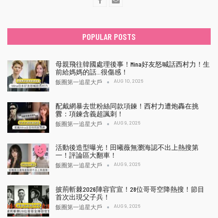
POPULAR POSTS
母親飛往韓國處理後事！Mina好友怒喊話西村力！生
前給媽媽的話…很傷感！
AUG 10, 2026
飯圈第一追星大戶
配戴網暴去世粉絲同款項鍊！西村力遭炮轟在挑
釁：項鍊含義超諷刺！
AUG 9, 2026
飯圈第一追星大戶
活動後造型曝光！田曦薇無瀏海認不出上熱搜第
一！評論區大翻車！
AUG 9, 2026
飯圈第一追星大戶
披荊斬棘2026陣容官宣！28位哥哥空降熱搜！節目
首次出現父子兵！
AUG 9, 2026
飯圈第一追星大戶