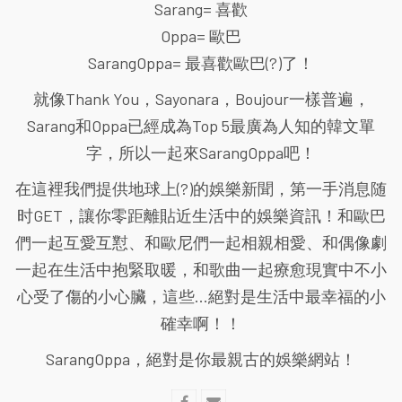
Sarang= 喜歡
Oppa= 歐巴
SarangOppa= 最喜歡歐巴(?)了！
就像Thank You，Sayonara，Boujour一樣普遍，
Sarang和Oppa已經成為Top 5最廣為人知的韓文單
字，所以一起來SarangOppa吧！
在這裡我們提供地球上(?)的娛樂新聞，第一手消息随
时GET，讓你零距離貼近生活中的娛樂資訊！和歐巴
們一起互愛互懟、和歐尼們一起相親相愛、和偶像劇
一起在生活中抱緊取暖，和歌曲一起療愈現實中不小
心受了傷的小心臟，這些...絕對是生活中最幸福的小
確幸啊！！
SarangOppa，絕對是你最親古的娛樂網站！