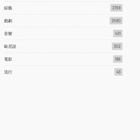
綜藝
2769
戲劇
2590
音樂
431
歐尼說
302
電影
186
流行
43