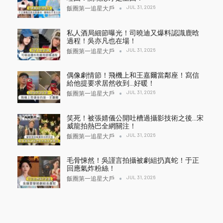
JUL 31, 2026
飯圈第一追星大戶
私人酒局細節曝光！司曉迪又爆料認識鹿晗
過程！吳亦凡也在場！
JUL 31, 2026
飯圈第一追星大戶
偶像劇情節！飛機上和王嘉爾當鄰座！寫信
給他提要求居然收到…好暖！
JUL 31, 2026
飯圈第一追星大戶
笑死！被張婧儀公開吐槽過攝影技術之後…宋
威龍拍熱巴全網關注！
JUL 31, 2026
飯圈第一追星大戶
毛骨悚然！吳謹言拍攝被劇組扔真蛇！于正
回應氣炸粉絲！
JUL 31, 2026
飯圈第一追星大戶