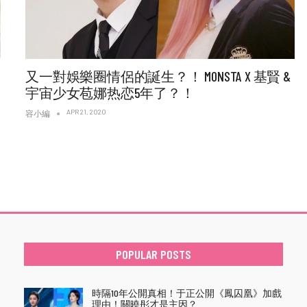
又一對娛樂圈情侶的誕生？！ MONSTA X 基賢 &
宇宙少女苞娜热恋5年了？！
APR 21, 2020
容小編
POPULAR POSTS
時隔10年公開真相！于正公開《鳳囚凰》加戲
理由！關曉彤才是主因？