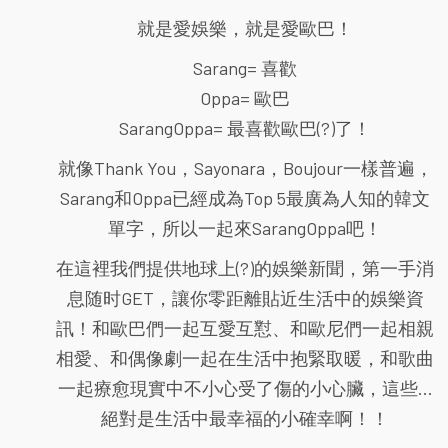
就是愛娛樂，就是愛歐巴！
Sarang= 喜歡
Oppa= 歐巴
SarangOppa= 最喜歡歐巴(?)了！
就像Thank You，Sayonara，Boujour一樣普遍，
Sarang和Oppa已經成為Top 5最廣為人知的韓文
單字，所以一起來SarangOppa吧！
在這裡我們提供地球上(?)的娛樂新聞，第一手消
息随时GET，讓你零距離貼近生活中的娛樂資
訊！和歐巴們一起互愛互懟、和歐尼們一起相親
相愛、和偶像劇一起在生活中抱緊取暖，和歌曲
一起療愈現實中不小心受了傷的小心臟，這些...
絕對是生活中最幸福的小確幸啊！！