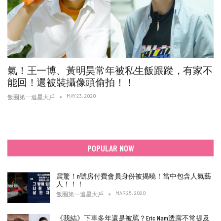
氣！王一博、黃明昊常年被私生飯跟蹤，有家不
能回！還被裝攝像頭偷拍！！
MAY 23, 2020
飯圈第一追星大戶
POPULAR NOW
震驚！n號房付費會員身份被揭曉！當中包含人氣藝
人！！！
MAR 25, 2020
飯圈第一追星大戶
《我結》下車多年還是被罵？Eric Nam透露不常提及