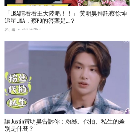
「LISA請看看王大陸吧！！」 黃明昊拜託蔡徐坤
追星LISA，蔡PD的答案是…？
JUN 13, 2020
容小編
讓Justin黃明昊告訴你：粉絲、代拍、私生的差
別是什麼？