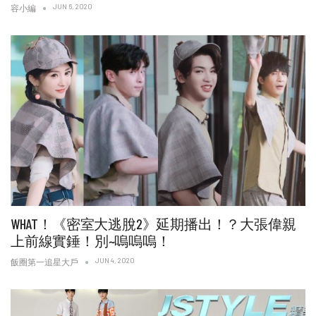
JUN 6, 2020
容小編
WHAT！《密室大逃脫2》延期播出！？大張偉親
上前線實錘！別~嗚嗚嗚！
JUN 4, 2020
飯圈第一追星大戶