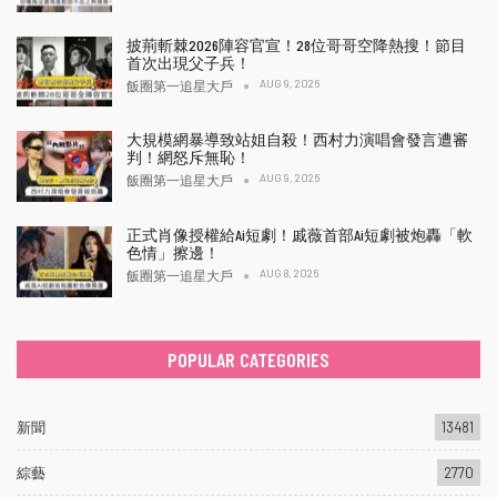
披荊斬棘2026陣容官宣！28位哥哥空降熱搜！節目
首次出現父子兵！
AUG 9, 2026
飯圈第一追星大戶
大規模網暴導致站姐自殺！西村力演唱會發言遭審
判！網怒斥無恥！
AUG 9, 2026
飯圈第一追星大戶
正式肖像授權給Ai短劇！戚薇首部Ai短劇被炮轟「軟
色情」擦邊！
AUG 8, 2026
飯圈第一追星大戶
POPULAR CATEGORIES
新聞
13481
綜藝
2770