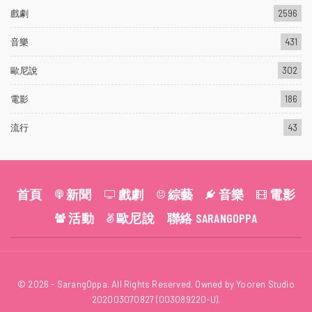
戲劇
2596
音樂
431
歐尼說
302
電影
186
流行
43
首頁
新聞
戲劇
綜藝
音樂
電影
活動
歐尼說
聯絡 SARANGOPPA
© 2026 - SarangOppa. All Rights Reserved. Owned by Yooren Studio
202003070827 (003089220-U).