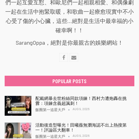
們一起互愛互懟、和歐尼們一起相親相愛、和偶像劇
一起在生活中抱緊取暖，和歌曲一起療愈現實中不小
心受了傷的小心臟，這些...絕對是生活中最幸福的小
確幸啊！！
SarangOppa，絕對是你最親古的娛樂網站！
POPULAR POSTS
配戴網暴去世粉絲同款項鍊！西村力遭炮轟在挑
釁：項鍊含義超諷刺！
AUG 9, 2026
飯圈第一追星大戶
活動後造型曝光！田曦薇無瀏海認不出上熱搜第
一！評論區大翻車！
AUG 9, 2026
飯圈第一追星大戶