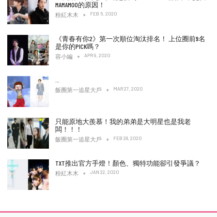
MAMAMOO的原因！
FEB 5, 2020
粉紅木木
《青春有你2》第一次順位淘汰排名！ 上位圈前9名
是你的PICK嗎？
APR 9, 2020
容小編
…
MAR 27, 2020
飯圈第一追星大戶
只能原地大羨慕！我的弟弟是大明星也是我老
闆！！！
FEB 28, 2020
飯圈第一追星大戶
TXT推出官方手燈！顏色、獨特功能卻引發爭議？
JAN 22, 2020
粉紅木木