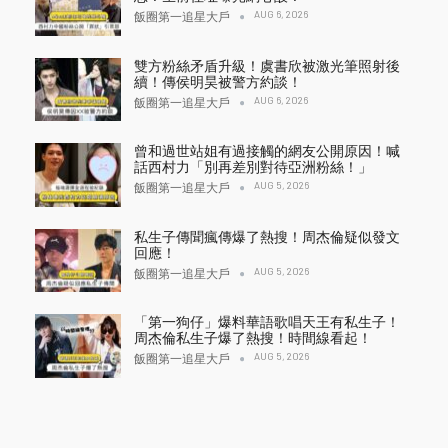
AUG 6, 2026
飯圈第一追星大戶
雙方粉絲矛盾升級！虞書欣被激光筆照射後
續！傳侯明昊被警方約談！
AUG 6, 2026
飯圈第一追星大戶
曾和過世站姐有過接觸的網友公開原因！喊
話西村力「別再差別對待亞洲粉絲！」
AUG 5, 2026
飯圈第一追星大戶
私生子傳聞瘋傳爆了熱搜！周杰倫疑似發文
回應！
AUG 5, 2026
飯圈第一追星大戶
「第一狗仔」爆料華語歌唱天王有私生子！
周杰倫私生子爆了熱搜！時間線看起！
AUG 5, 2026
飯圈第一追星大戶