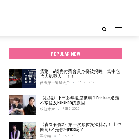
POPULAR NOW
震驚！n號房付費會員身份被揭曉！當中包
含人氣藝人！！！
MAR 25, 2020
飯圈第一追星大戶
《我結》下車多年還是被罵？Eric Nam透露
不常提及MAMAMOO的原因！
FEB 5, 2020
粉紅木木
《青春有你2》第一次順位淘汰排名！ 上位
圈前9名是你的PICK嗎？
APR 9, 2020
容小編