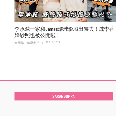
李承鉉一家和James環球影城出遊去！戚李香
婚紗照也被公開啦！
SEP 15, 2021
飯圈第一追星大戶
SARANGOPPA