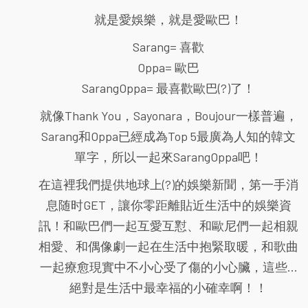
就是愛娛樂，就是愛歐巴！
Sarang= 喜歡
Oppa= 歐巴
SarangOppa= 最喜歡歐巴(?)了！
就像Thank You，Sayonara，Boujour一樣普遍，
Sarang和Oppa已經成為Top 5最廣為人知的韓文
單字，所以一起來SarangOppa吧！
在這裡我們提供地球上(?)的娛樂新聞，第一手消
息随时GET，讓你零距離貼近生活中的娛樂資
訊！和歐巴們一起互愛互懟、和歐尼們一起相親
相愛、和偶像劇一起在生活中抱緊取暖，和歌曲
一起療愈現實中不小心受了傷的小心臟，這些...
絕對是生活中最幸福的小確幸啊！！