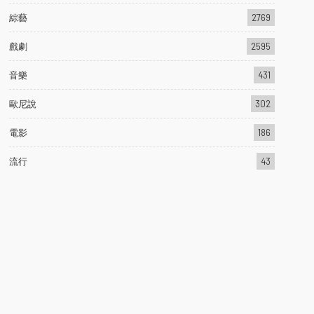
綜藝
2769
戲劇
2595
音樂
431
歐尼說
302
電影
186
流行
43