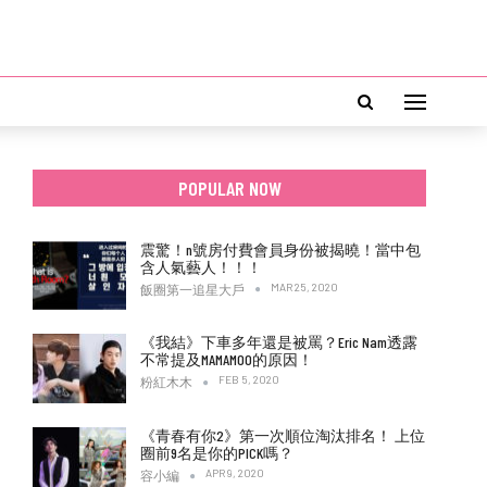
POPULAR NOW
震驚！n號房付費會員身份被揭曉！當中包
含人氣藝人！！！
MAR 25, 2020
飯圈第一追星大戶
《我結》下車多年還是被罵？Eric Nam透露
不常提及MAMAMOO的原因！
FEB 5, 2020
粉紅木木
《青春有你2》第一次順位淘汰排名！ 上位
圈前9名是你的PICK嗎？
APR 9, 2020
容小編