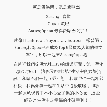
就是愛娛樂，就是愛歐巴！
Sarang= 喜歡
Oppa= 歐巴
SarangOppa= 最喜歡歐巴(?)了！
就像Thank You，Sayonara，Boujour一樣普遍，
Sarang和Oppa已經成為Top 5最廣為人知的韓文
單字，所以一起來SarangOppa吧！
在這裡我們提供地球上(?)的娛樂新聞，第一手消
息随时GET，讓你零距離貼近生活中的娛樂資
訊！和歐巴們一起互愛互懟、和歐尼們一起相親
相愛、和偶像劇一起在生活中抱緊取暖，和歌曲
一起療愈現實中不小心受了傷的小心臟，這些...
絕對是生活中最幸福的小確幸啊！！