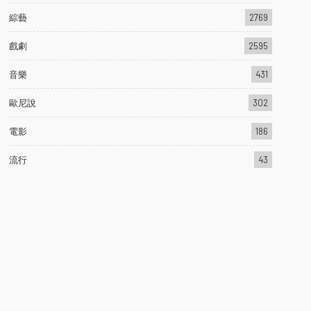
綜藝
2769
戲劇
2595
音樂
431
歐尼說
302
電影
186
流行
43