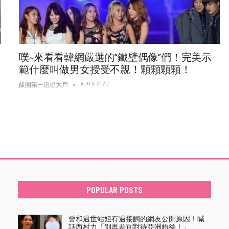
噗~來看看韓網嚴選的“鐵壁偶像”們！完美示
範什麼叫做男女授受不親！顆顆顆顆！
AUG 6, 2020
飯圈第一追星大戶
POPULAR POSTS
曾和過世站姐有過接觸的網友公開原因！喊
話西村力「別再差別對待亞洲粉絲！」