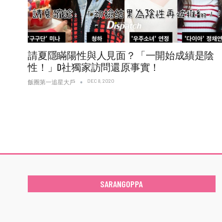
請夏隱瞞陽性與人見面？「一開始成績是陰
性！」D社獨家訪問還原事實！
DEC 8, 2020
飯圈第一追星大戶
SARANGOPPA