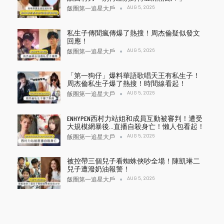
AUG 5, 2026
飯圈第一追星大戶
私生子傳聞瘋傳爆了熱搜！周杰倫疑似發文
回應！
AUG 5, 2026
飯圈第一追星大戶
「第一狗仔」爆料華語歌唱天王有私生子！
周杰倫私生子爆了熱搜！時間線看起！
AUG 5, 2026
飯圈第一追星大戶
ENHYPEN西村力站姐和成員互動被審判！遭受
大規模網暴後…直播自殺身亡！懶人包看起！
AUG 5, 2026
飯圈第一追星大戶
被控帶三個兒子看蜘蛛俠吵全場！陳凱琳二
兒子遭潑奶油報警！
AUG 5, 2026
飯圈第一追星大戶