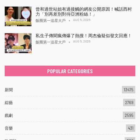
曾和過世站姐有過接觸的網友公開原因！喊話西村
力「別再差別對待亞洲粉絲！」
AUG 5, 2026
飯圈第一追星大戶
私生子傳聞瘋傳爆了熱搜！周杰倫疑似發文回應！
AUG 5, 2026
飯圈第一追星大戶
POPULAR CATEGORIES
新聞
13475
綜藝
2769
戲劇
2595
音樂
431