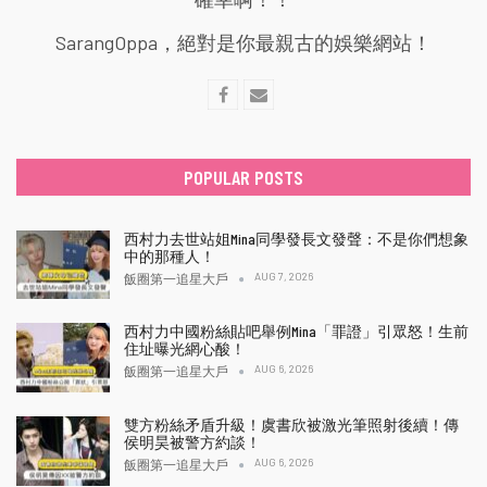
SarangOppa，絕對是你最親古的娛樂網站！
POPULAR POSTS
西村力去世站姐Mina同學發長文發聲：不是你們想象
中的那種人！
AUG 7, 2026
飯圈第一追星大戶
西村力中國粉絲貼吧舉例Mina「罪證」引眾怒！生前
住址曝光網心酸！
AUG 6, 2026
飯圈第一追星大戶
雙方粉絲矛盾升級！虞書欣被激光筆照射後續！傳
侯明昊被警方約談！
AUG 6, 2026
飯圈第一追星大戶