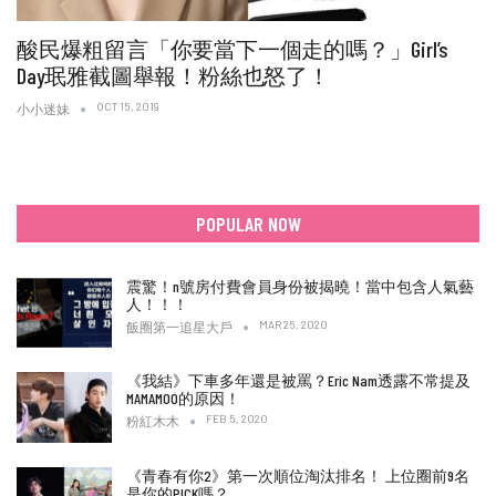
酸民爆粗留言「你要當下一個走的嗎？」Girl’s
Day珉雅截圖舉報！粉絲也怒了！
OCT 15, 2019
小小迷妹
POPULAR NOW
震驚！n號房付費會員身份被揭曉！當中包含人氣藝
人！！！
MAR 25, 2020
飯圈第一追星大戶
《我結》下車多年還是被罵？Eric Nam透露不常提及
MAMAMOO的原因！
FEB 5, 2020
粉紅木木
《青春有你2》第一次順位淘汰排名！ 上位圈前9名
是你的PICK嗎？