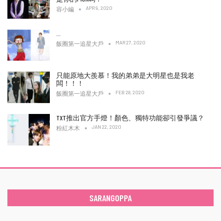
APR 9, 2020
容小編
…
MAR 27, 2020
飯圈第一追星大戶
只能原地大羨慕！我的弟弟是大明星也是我老
闆！！！
FEB 28, 2020
飯圈第一追星大戶
TXT推出官方手燈！顏色、獨特功能卻引發爭議？
JAN 22, 2020
粉紅木木
SARANGOPPA