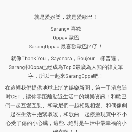
就是愛娛樂，就是愛歐巴！
Sarang= 喜歡
Oppa= 歐巴
SarangOppa= 最喜歡歐巴(?)了！
就像Thank You，Sayonara，Boujour一樣普遍，
Sarang和Oppa已經成為Top 5最廣為人知的韓文單
字，所以一起來SarangOppa吧！
在這裡我們提供地球上(?)的娛樂新聞，第一手消息随
时GET，讓你零距離貼近生活中的娛樂資訊！和歐巴
們一起互愛互懟、和歐尼們一起相親相愛、和偶像劇
一起在生活中抱緊取暖，和歌曲一起療愈現實中不小
心受了傷的小心臟，這些...絕對是生活中最幸福的小
確幸啊！！