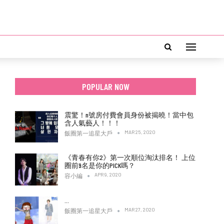
POPULAR NOW
震驚！n號房付費會員身份被揭曉！當中包
含人氣藝人！！！
MAR 25, 2020
飯圈第一追星大戶
《青春有你2》第一次順位淘汰排名！ 上位
圈前9名是你的PICK嗎？
APR 9, 2020
容小編
…
MAR 27, 2020
飯圈第一追星大戶