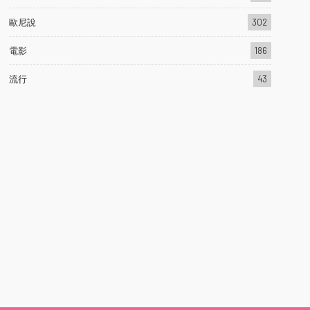
歐尼說
302
電影
186
流行
43