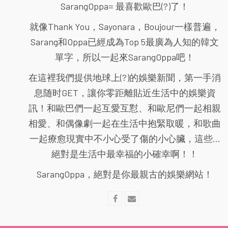
SarangOppa= 最喜歡歐巴(?)了！
就像Thank You，Sayonara，Boujour一樣普遍，
Sarang和Oppa已經成為Top 5最廣為人知的韓文
單字，所以一起來SarangOppa吧！
在這裡我們提供地球上(?)的娛樂新聞，第一手消
息随时GET，讓你零距離貼近生活中的娛樂資
訊！和歐巴們一起互愛互懟、和歐尼們一起相親
相愛、和偶像劇一起在生活中抱緊取暖，和歌曲
一起療愈現實中不小心受了傷的小心臟，這些...
絕對是生活中最幸福的小確幸啊！！
SarangOppa，絕對是你最親古的娛樂網站！