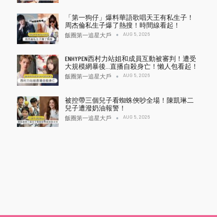
「第一狗仔」爆料華語歌唱天王有私生子！
周杰倫私生子爆了熱搜！時間線看起！
AUG 5, 2026
飯圈第一追星大戶
ENHYPEN西村力站姐和成員互動被審判！遭受
大規模網暴後…直播自殺身亡！懶人包看起！
AUG 5, 2026
飯圈第一追星大戶
被控帶三個兒子看蜘蛛俠吵全場！陳凱琳二
兒子遭潑奶油報警！
AUG 5, 2026
飯圈第一追星大戶