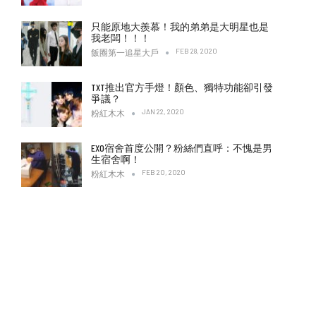
只能原地大羨慕！我的弟弟是大明星也是
我老闆！！！
FEB 28, 2020
飯圈第一追星大戶
TXT推出官方手燈！顏色、獨特功能卻引發
爭議？
JAN 22, 2020
粉紅木木
EXO宿舍首度公開？粉絲們直呼：不愧是男
生宿舍啊！
FEB 20, 2020
粉紅木木