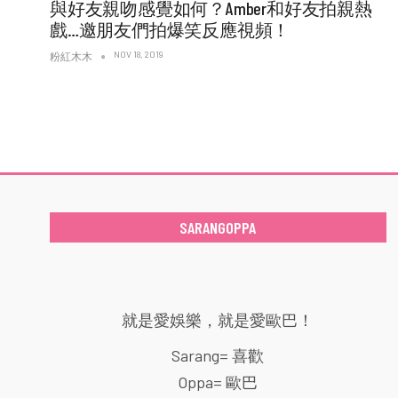
與好友親吻感覺如何？Amber和好友拍親熱
戲…邀朋友們拍爆笑反應視頻！
NOV 18, 2019
粉紅木木
SARANGOPPA
就是愛娛樂，就是愛歐巴！
Sarang= 喜歡
Oppa= 歐巴