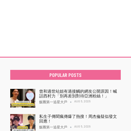
POPULAR POSTS
曾和過世站姐有過接觸的網友公開原因！喊
話西村力「別再差別對待亞洲粉絲！」
AUG 5, 2026
飯圈第一追星大戶
私生子傳聞瘋傳爆了熱搜！周杰倫疑似發文
回應！
AUG 5, 2026
飯圈第一追星大戶