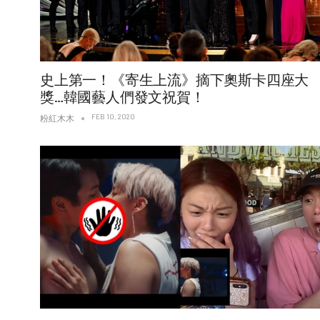
史上第一！《寄生上流》摘下奧斯卡四座大
獎…韓國藝人們發文祝賀！
FEB 10, 2020
粉紅木木