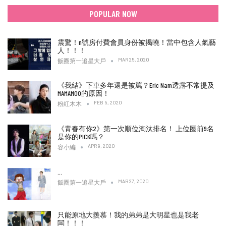
POPULAR NOW
震驚！n號房付費會員身份被揭曉！當中包含人氣藝
人！！！
MAR 25, 2020
飯圈第一追星大戶
《我結》下車多年還是被罵？Eric Nam透露不常提及
MAMAMOO的原因！
FEB 5, 2020
粉紅木木
《青春有你2》第一次順位淘汰排名！ 上位圈前9名
是你的PICK嗎？
APR 9, 2020
容小編
…
MAR 27, 2020
飯圈第一追星大戶
只能原地大羨慕！我的弟弟是大明星也是我老
闆！！！