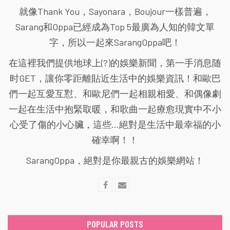
就像Thank You，Sayonara，Boujour一樣普遍，
Sarang和Oppa已經成為Top 5最廣為人知的韓文單
字，所以一起來SarangOppa吧！
在這裡我們提供地球上(?)的娛樂新聞，第一手消息随
时GET，讓你零距離貼近生活中的娛樂資訊！和歐巴
們一起互愛互懟、和歐尼們一起相親相愛、和偶像劇
一起在生活中抱緊取暖，和歌曲一起療愈現實中不小
心受了傷的小心臟，這些...絕對是生活中最幸福的小
確幸啊！！
SarangOppa，絕對是你最親古的娛樂網站！
POPULAR POSTS