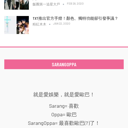
FEB 28, 2020
飯圈第一追星大戶
TXT推出官方手燈！顏色、獨特功能卻引發爭議？
JAN 22, 2020
粉紅木木
SARANGOPPA
就是愛娛樂，就是愛歐巴！
Sarang= 喜歡
Oppa= 歐巴
SarangOppa= 最喜歡歐巴(?)了！