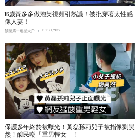
16歲黃多多做泡芙視頻引熱議！被批穿著太性感
像人妻！
DEC 21, 2022
飯圈第一追星大戶
保護多年終於被曝光！黃磊孫莉兒子被指像劉昊
然！酸民嘲「重男輕女」！