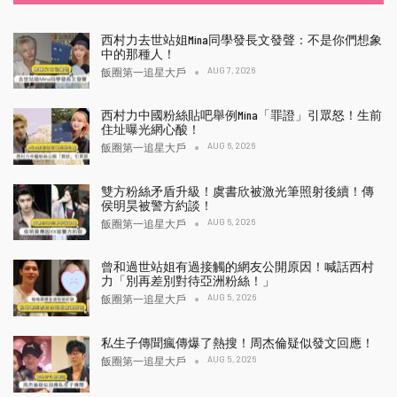
西村力去世站姐Mina同學發長文發聲：不是你們想象
中的那種人！
AUG 7, 2026
飯圈第一追星大戶
西村力中國粉絲貼吧舉例Mina「罪證」引眾怒！生前
住址曝光網心酸！
AUG 6, 2026
飯圈第一追星大戶
雙方粉絲矛盾升級！虞書欣被激光筆照射後續！傳
侯明昊被警方約談！
AUG 6, 2026
飯圈第一追星大戶
曾和過世站姐有過接觸的網友公開原因！喊話西村
力「別再差別對待亞洲粉絲！」
AUG 5, 2026
飯圈第一追星大戶
私生子傳聞瘋傳爆了熱搜！周杰倫疑似發文回應！
AUG 5, 2026
飯圈第一追星大戶