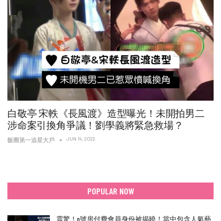
白敬亭 宋軼《長風渡》造型曝光！未開拍男二
涉命案引換角爭議！劉學義將緊急救場？
JUN 14, 2022
飯圈第一追星大戶
POPULAR NOW
震驚！n號房付費會員身份被揭曉！當中包含人氣藝