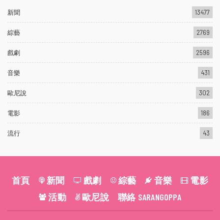
新聞
13477
綜藝
2769
戲劇
2596
音樂
431
歐尼說
302
電影
186
流行
43
首頁
新聞
戲劇
綜藝
音樂
電影
活動
歐尼說
聯絡 SARANGOPPA