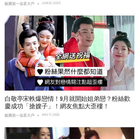
JUN 22, 2023
飯圈第一追星大戶
白敬亭宋軼爆戀情！9月就開始姐弟戀？粉絲歡
慶成功「搶嫂子」！網友焦點大歪樓！
NOV 11, 2022
飯圈第一追星大戶