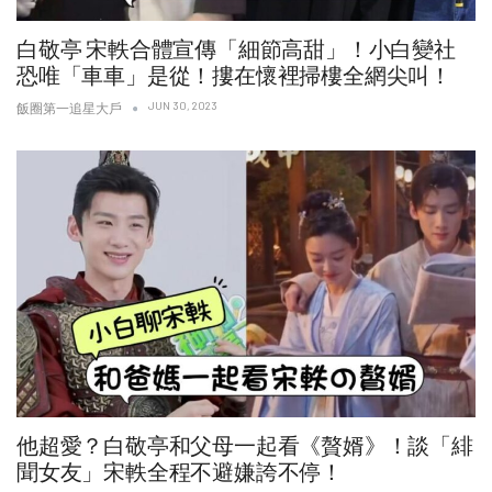
白敬亭 宋軼合體宣傳「細節高甜」！小白變社
恐唯「車車」是從！摟在懷裡掃樓全網尖叫！
JUN 30, 2023
飯圈第一追星大戶
他超愛？白敬亭和父母一起看《贅婿》！談「緋
聞女友」宋軼全程不避嫌誇不停！