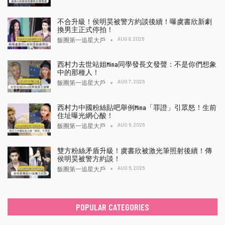
不合升級！侯明昊被警方約談後續！曝虞書欣新劇
換男主正式停拍！
AUG 8, 2026
飯圈第一追星大戶
西村力去世站姐Mina同學發長文發聲：不是你們想象
中的那種人！
AUG 7, 2026
飯圈第一追星大戶
西村力中國粉絲貼吧舉例Mina「罪證」引眾怒！生前
住址曝光網心酸！
AUG 6, 2026
飯圈第一追星大戶
雙方粉絲矛盾升級！虞書欣被激光筆照射後續！傳
侯明昊被警方約談！
AUG 6, 2026
飯圈第一追星大戶
POPULAR CATEGORIES