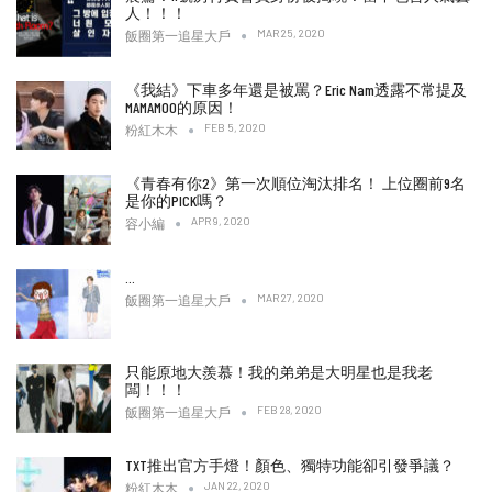
人！！！
MAR 25, 2020
飯圈第一追星大戶
《我結》下車多年還是被罵？Eric Nam透露不常提及
MAMAMOO的原因！
FEB 5, 2020
粉紅木木
《青春有你2》第一次順位淘汰排名！ 上位圈前9名
是你的PICK嗎？
APR 9, 2020
容小編
…
MAR 27, 2020
飯圈第一追星大戶
只能原地大羨慕！我的弟弟是大明星也是我老
闆！！！
FEB 28, 2020
飯圈第一追星大戶
TXT推出官方手燈！顏色、獨特功能卻引發爭議？
JAN 22, 2020
粉紅木木