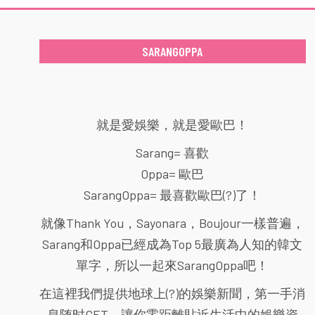
SARANGOPPA
就是愛娛樂，就是愛歐巴！
Sarang= 喜歡
Oppa= 歐巴
SarangOppa= 最喜歡歐巴(?)了！
就像Thank You，Sayonara，Boujour一樣普遍，
Sarang和Oppa已經成為Top 5最廣為人知的韓文
單字，所以一起來SarangOppa吧！
在這裡我們提供地球上(?)的娛樂新聞，第一手消
息随时GET，讓你零距離貼近生活中的娛樂資