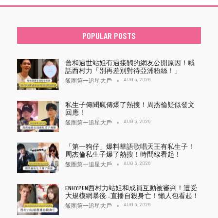
POPULAR POSTS
曾和過世站姐有過接觸的網友公開原因！喊
話西村力「別再差別對待亞洲粉絲！」
AUG 5, 2026
飯圈第一追星大戶
私生子傳聞瘋傳爆了熱搜！周杰倫疑似發文
回應！
AUG 5, 2026
飯圈第一追星大戶
「第一狗仔」爆料華語歌唱天王有私生子！
周杰倫私生子爆了熱搜！時間線看起！
AUG 5, 2026
飯圈第一追星大戶
ENHYPEN西村力站姐和成員互動被審判！遭受
大規模網暴後…直播自殺身亡！懶人包看起！
AUG 5, 2026
飯圈第一追星大戶