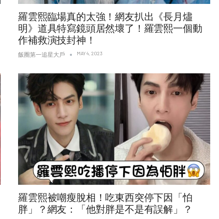
羅雲熙臨場真的太強！網友扒出《長月燼
明》道具特寫鏡頭居然壞了！羅雲熙一個動
作補救演技封神！
MAY 4, 2023
飯圈第一追星大戶
羅雲熙被嘲瘦脫相！吃東西突停下因「怕
胖」？網友：「他對胖是不是有誤解」？