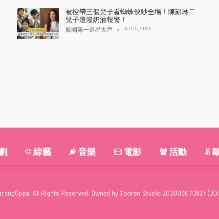
被控帶三個兒子看蜘蛛俠吵全場！陳凱琳二
兒子遭潑奶油報警！
AUG 5, 2026
飯圈第一追星大戶
劇
綜藝
音樂
電影
活動
arangOppa. All Rights Reserved. Owned by Yooren Studio 202003070827 (00