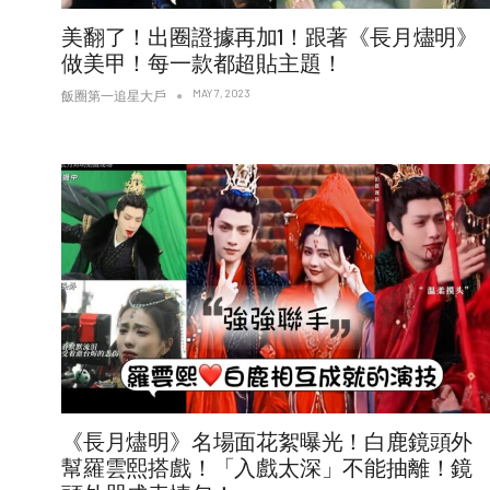
美翻了！出圈證據再加1！跟著《長月燼明》
做美甲！每一款都超貼主題！
MAY 7, 2023
飯圈第一追星大戶
《長月燼明》名場面花絮曝光！白鹿鏡頭外
幫羅雲熙搭戲！「入戲太深」不能抽離！鏡