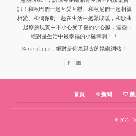
訊！和歐巴們一起互愛互懟、和歐尼們一起相親
相愛、和偶像劇一起在生活中抱緊取暖，和歌曲
一起療愈現實中不小心受了傷的小心臟，這些...
絕對是生活中最幸福的小確幸啊！！
SarangOppa，絕對是你最親古的娛樂網站！
首頁
新聞
戲
© 2026 - S