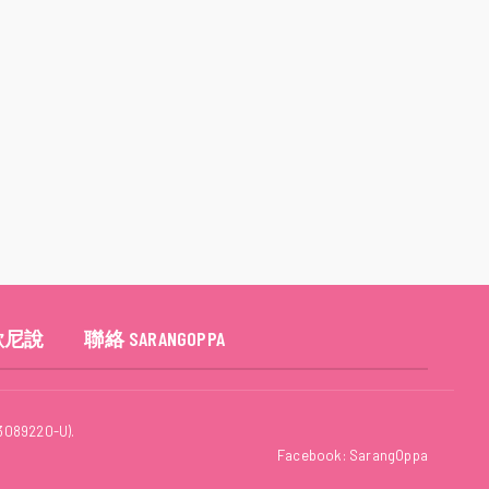
歐尼說
聯絡 SARANGOPPA
3089220-U).
Facebook:
SarangOppa