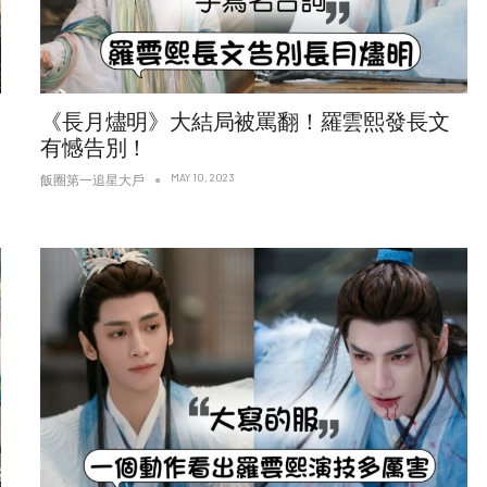
《長月燼明》大結局被罵翻！羅雲熙發長文
有憾告別！
MAY 10, 2023
飯圈第一追星大戶