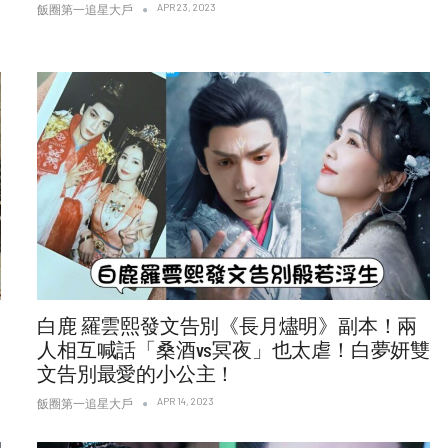
APR 23, 2023
飯圈第一追星大戶
白鹿 羅雲熙發文告別《長月燼明》副本！兩
人相互喊話「桑酒vs冥夜」也太虐！白夢妍雙
文告別最愛的小公主！
APR 14, 2023
飯圈第一追星大戶