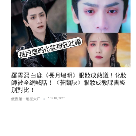
羅雲熙 白鹿《長月燼明》眼妝成熱議！化妝
師被全網喊話！《蒼蘭訣》眼妝成教課書級
別對比！
APR 10, 2023
飯圈第一追星大戶