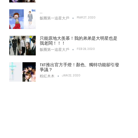
…
MAR 27, 2020
飯圈第一追星大戶
只能原地大羨慕！我的弟弟是大明星也是
我老闆！！！
FEB 28, 2020
飯圈第一追星大戶
TXT推出官方手燈！顏色、獨特功能卻引發
爭議？
JAN 22, 2020
粉紅木木