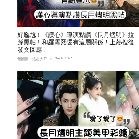
好尷尬！《護心》導演點讚《長月燼明》拉
踩黑帖！和羅雲熙還有這層關係！上熱搜後
發文回應！
MAY 12, 2023
飯圈第一追星大戶