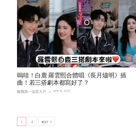
嗚哇！白鹿 羅雲熙合體唱《長月燼明》插
曲！若三搭劇本都寫好了？
APR 12, 2023
飯圈第一追星大戶
1
2
NEXT