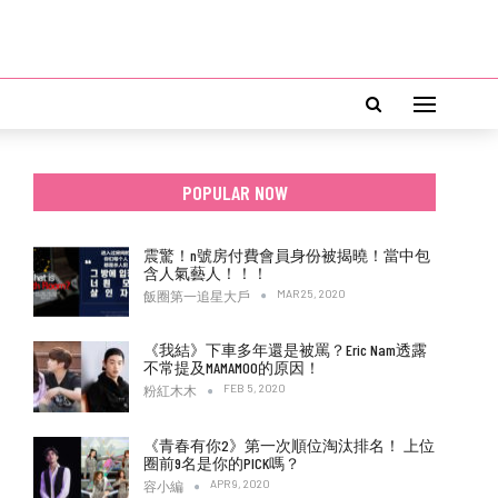
POPULAR NOW
震驚！n號房付費會員身份被揭曉！當中包
含人氣藝人！！！
MAR 25, 2020
飯圈第一追星大戶
《我結》下車多年還是被罵？Eric Nam透露
不常提及MAMAMOO的原因！
FEB 5, 2020
粉紅木木
《青春有你2》第一次順位淘汰排名！ 上位
圈前9名是你的PICK嗎？
APR 9, 2020
容小編