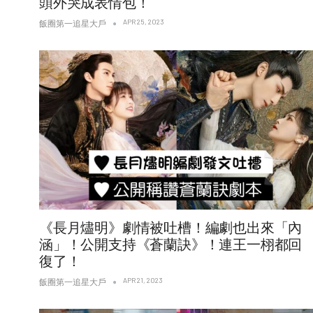
頭外哭成表情包！
APR 25, 2023
飯圈第一追星大戶
《長月燼明》劇情被吐槽！編劇也出來「內
涵」！公開支持《蒼蘭訣》！連王一栩都回
復了！
APR 21, 2023
飯圈第一追星大戶