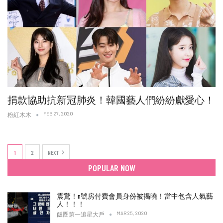
捐款協助抗新冠肺炎！韓國藝人們紛紛獻愛心！
FEB 27, 2020
粉紅木木
1
2
NEXT
POPULAR NOW
震驚！n號房付費會員身份被揭曉！當中包含人氣藝
人！！！
MAR 25, 2020
飯圈第一追星大戶