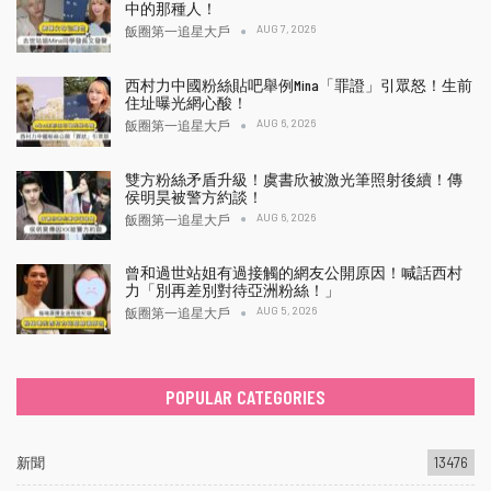
中的那種人！
AUG 7, 2026
飯圈第一追星大戶
西村力中國粉絲貼吧舉例Mina「罪證」引眾怒！生前
住址曝光網心酸！
AUG 6, 2026
飯圈第一追星大戶
雙方粉絲矛盾升級！虞書欣被激光筆照射後續！傳
侯明昊被警方約談！
AUG 6, 2026
飯圈第一追星大戶
曾和過世站姐有過接觸的網友公開原因！喊話西村
力「別再差別對待亞洲粉絲！」
AUG 5, 2026
飯圈第一追星大戶
POPULAR CATEGORIES
新聞
13476