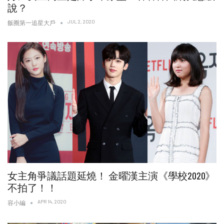
說？
JUL 2, 2020
飯圈第一追星大戶
女主角爭議話題延燒！ 金曜漢主演《學校2020》
不拍了！！
APR 14, 2020
容小編