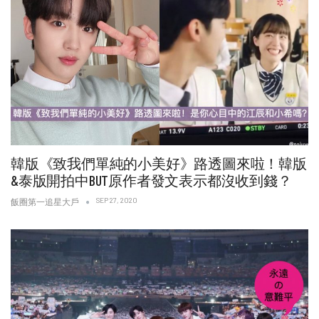
韓版《致我們單純的小美好》路透圖來啦！韓版
&泰版開拍中BUT原作者發文表示都沒收到錢？
SEP 27, 2020
飯圈第一追星大戶