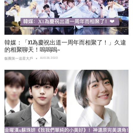
韓媒：「X1為慶祝出道一周年而相聚了！」久違
的相聚聊天！嗚嗚嗚~
AUG 28, 2020
飯圈第一追星大戶