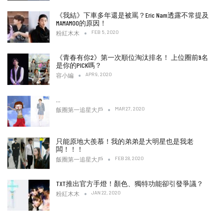
《我結》下車多年還是被罵？Eric Nam透露不常提及
MAMAMOO的原因！
FEB 5, 2020
粉紅木木
《青春有你2》第一次順位淘汰排名！ 上位圈前9名
是你的PICK嗎？
APR 9, 2020
容小編
…
MAR 27, 2020
飯圈第一追星大戶
只能原地大羨慕！我的弟弟是大明星也是我老
闆！！！
FEB 28, 2020
飯圈第一追星大戶
TXT推出官方手燈！顏色、獨特功能卻引發爭議？
JAN 22, 2020
粉紅木木