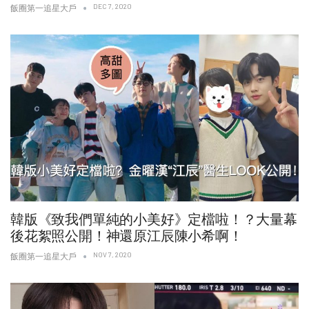
DEC 7, 2020
飯圈第一追星大戶
韓版《致我們單純的小美好》定檔啦！？大量幕
後花絮照公開！神還原江辰陳小希啊！
NOV 7, 2020
飯圈第一追星大戶