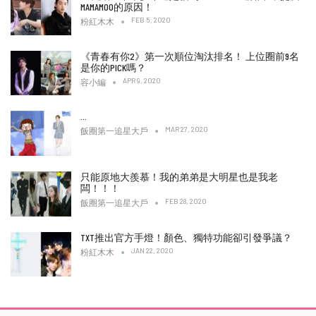
MAMAMOO的原因！
FEB 5, 2020
粉紅木木
《青春有你2》第一次順位淘汰排名！ 上位圈前9名
是你的PICK嗎？
APR 9, 2020
容小編
…
MAR 27, 2020
飯圈第一追星大戶
只能原地大羨慕！我的弟弟是大明星也是我老
闆！！！
FEB 28, 2020
飯圈第一追星大戶
TXT推出官方手燈！顏色、獨特功能卻引發爭議？
JAN 22, 2020
粉紅木木