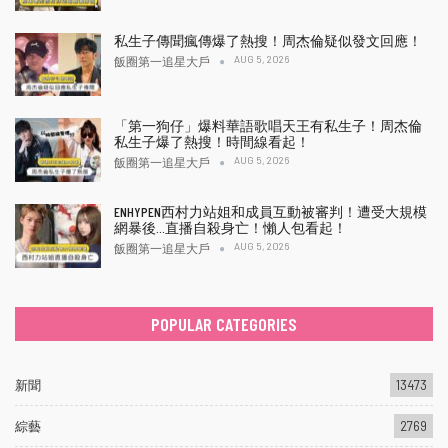
私生子傳聞瘋傳爆了熱搜！周杰倫疑似發文回應！
AUG 5, 2026
飯圈第一追星大戶
「第一狗仔」爆料華語歌唱天王有私生子！周杰倫
私生子爆了熱搜！時間線看起！
AUG 5, 2026
飯圈第一追星大戶
ENHYPEN西村力站姐和成員互動被審判！遭受大規模
網暴後…直播自殺身亡！懶人包看起！
AUG 5, 2026
飯圈第一追星大戶
POPULAR CATEGORIES
新聞
13473
綜藝
2769