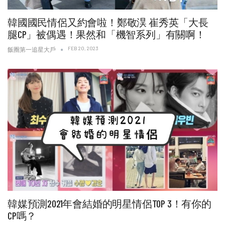
韓國國民情侶又約會啦！鄭敬淏 崔秀英「大長
腿CP」被偶遇！果然和「機智系列」有關啊！
FEB 20, 2023
飯圈第一追星大戶
韓媒預測2021年會結婚的明星情侶TOP 3！有你的
CP嗎？