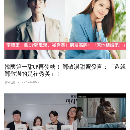
韓國第一甜CP再發糖！ 鄭敬淏甜蜜發言：「造就
鄭敬淏的是崔秀英」！
JUN 22, 2020
容小編