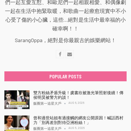
們一起互愛互懟、和歐尼們一起相親相愛、和偶像劇
一起在生活中抱緊取暖，和歌曲一起療愈現實中不小
心受了傷的小心臟，這些...絕對是生活中最幸福的小
確幸啊！！
SarangOppa，絕對是你最親古的娛樂網站！
POPULAR POSTS
雙方粉絲矛盾升級！虞書欣被激光筆照射後續！傳
侯明昊被警方約談！
AUG 6, 2026
飯圈第一追星大戶
曾和過世站姐有過接觸的網友公開原因！喊話西村
力「別再差別對待亞洲粉絲！」
AUG 5, 2026
飯圈第一追星大戶