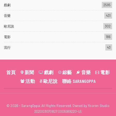
戲劇
2595
音樂
431
歐尼說
302
電影
186
流行
43
首頁
新聞
戲劇
綜藝
音樂
電影
活動
歐尼說
聯絡 SARANGOPPA
© 2026 - SarangOppa. All Rights Reserved. Owned by Yooren Studio
202003070827 (003089220-U).