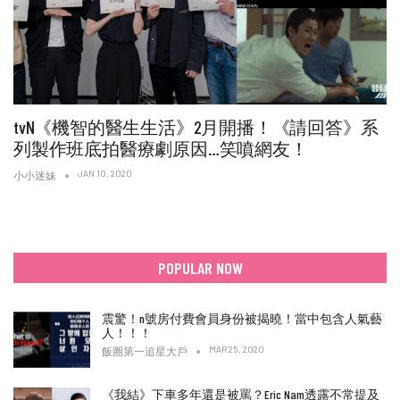
tvN《機智的醫生生活》2月開播！《請回答》系
列製作班底拍醫療劇原因…笑噴網友！
JAN 10, 2020
小小迷妹
POPULAR NOW
震驚！n號房付費會員身份被揭曉！當中包含人氣藝
人！！！
MAR 25, 2020
飯圈第一追星大戶
《我結》下車多年還是被罵？Eric Nam透露不常提及