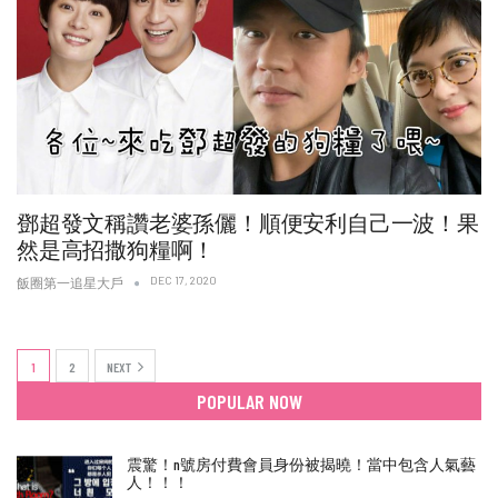
鄧超發文稱讚老婆孫儷！順便安利自己一波！果
然是高招撒狗糧啊！
DEC 17, 2020
飯圈第一追星大戶
1
2
NEXT
POPULAR NOW
震驚！n號房付費會員身份被揭曉！當中包含人氣藝
人！！！