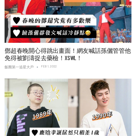
鄧超春晚開心得跳出畫面！網友喊話孫儷管管他
免得被劉濤捉去藥檢！XSWL！
FEB 1, 2022
飯圈第一追星大戶