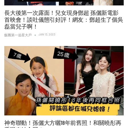
長大後第一次露面！兒女現身鄧超 孫儷新電影
首映會！談吐儀態引好評！網友：鄧超生了個吳
磊當兒子啊！
JAN 13, 2023
飯圈第一追星大戶
神奇聯動！孫儷大方曬18年前舊照！和關曉彤再