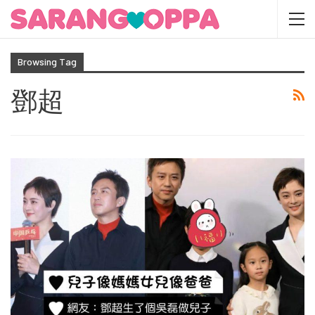
Browsing Tag
鄧超