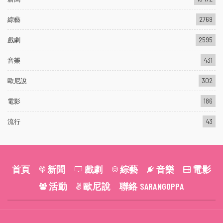
綜藝
2769
戲劇
2595
音樂
431
歐尼說
302
電影
186
流行
43
首頁
新聞
戲劇
綜藝
音樂
電影
活動
歐尼說
聯絡 SARANGOPPA