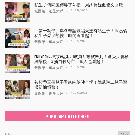
私生子傳聞瘋傳爆了熱搜！周杰倫疑似發文回應！
AUG 5, 2026
飯圈第一追星大戶
「第一狗仔」爆料華語歌唱天王有私生子！周杰倫
私生子爆了熱搜！時間線看起！
AUG 5, 2026
飯圈第一追星大戶
ENHYPEN西村力站姐和成員互動被審判！遭受大規模
網暴後…直播自殺身亡！懶人包看起！
AUG 5, 2026
飯圈第一追星大戶
被控帶三個兒子看蜘蛛俠吵全場！陳凱琳二兒子遭
潑奶油報警！
AUG 5, 2026
飯圈第一追星大戶
POPULAR CATEGORIES
新聞
13472