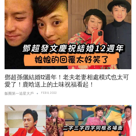
鄧超孫儷結婚12週年！老夫老妻相處模式也太可
愛了！鹿晗送上的土味祝福看起！
FEB 8, 2022
飯圈第一追星大戶