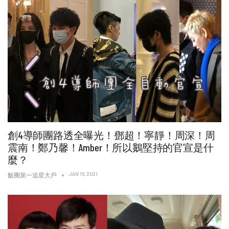
創4導師團路透全曝光！鄧超！寧靜！周深！周
震南！鄭乃馨！Amber！所以鵝堅持的官宣是什
麼？
JAN 16, 2021
飯圈第一追星大戶