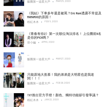
MAR 25, 2020
飯圈第一追星大戶
《我結》下車多年還是被罵？Eric Nam透露不常提及
MAMAMOO的原因！
FEB 5, 2020
粉紅木木
《青春有你2》第一次順位淘汰排名！ 上位圈前9名
是你的PICK嗎？
APR 9, 2020
容小編
…
MAR 27, 2020
飯圈第一追星大戶
只能原地大羨慕！我的弟弟是大明星也是我老
闆！！！
FEB 28, 2020
飯圈第一追星大戶
TXT推出官方手燈！顏色、獨特功能卻引發爭議？
JAN 22, 2020
粉紅木木