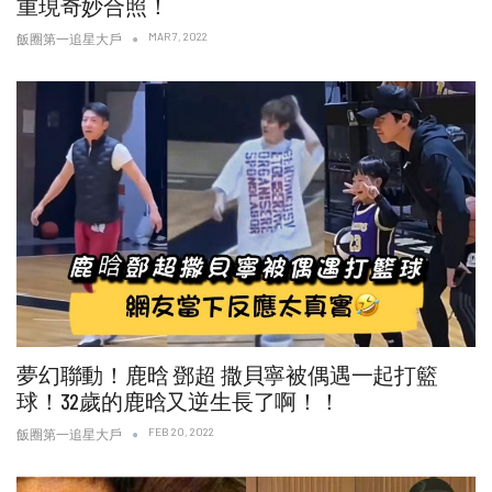
重現奇妙合照！
MAR 7, 2022
飯圈第一追星大戶
夢幻聯動！鹿晗 鄧超 撒貝寧被偶遇一起打籃
球！32歲的鹿晗又逆生長了啊！！
FEB 20, 2022
飯圈第一追星大戶