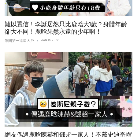
難以置信！李誕居然只比鹿晗大1歲？身體年齡
卻大不同！鹿晗果然永遠的少年啊！
JAN 16, 2022
飯圈第一追星大戶
網友偶遇鹿晗陳赫和鄧超一家人！不戴史迪奇帽