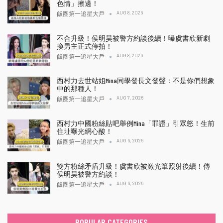
色情」擦邊！
AUG 8, 2026
飯圈第一追星大戶
不合升級！侯明昊被警方約談後續！曝虞書欣新劇
換男主正式停拍！
AUG 8, 2026
飯圈第一追星大戶
西村力去世站姐Mina同學發長文發聲：不是你們想象
中的那種人！
AUG 7, 2026
飯圈第一追星大戶
西村力中國粉絲貼吧舉例Mina「罪證」引眾怒！生前
住址曝光網心酸！
AUG 6, 2026
飯圈第一追星大戶
雙方粉絲矛盾升級！虞書欣被激光筆照射後續！傳
侯明昊被警方約談！
AUG 6, 2026
飯圈第一追星大戶
POPULAR CATEGORIES