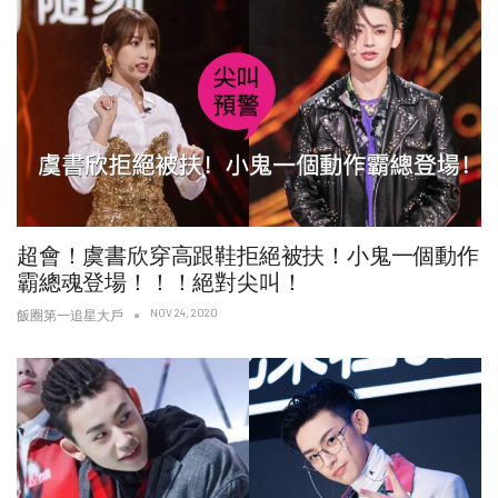
超會！虞書欣穿高跟鞋拒絕被扶！小鬼一個動作
霸總魂登場！！！絕對尖叫！
NOV 24, 2020
飯圈第一追星大戶