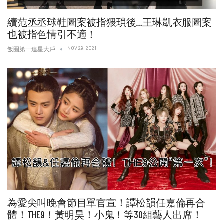
續范丞丞球鞋圖案被指猥瑣後…王琳凱衣服圖案
也被指色情引不適！
NOV 29, 2021
飯圈第一追星大戶
為愛尖叫晚會節目單官宣！譚松韻任嘉倫再合
體！THE9！黃明昊！小鬼！等30組藝人出席！