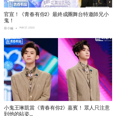
官宣！《青春有你2》最終成團舞台特邀師兄小
鬼！
MAY 27, 2020
容小編
小鬼王琳凱當《青春有你2》嘉賓！ 眾人只注意
到他的站姿…