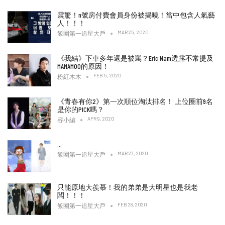
震驚！n號房付費會員身份被揭曉！當中包含人氣藝
人！！！
MAR 25, 2020
飯圈第一追星大戶
《我結》下車多年還是被罵？Eric Nam透露不常提及
MAMAMOO的原因！
FEB 5, 2020
粉紅木木
《青春有你2》第一次順位淘汰排名！ 上位圈前9名
是你的PICK嗎？
APR 9, 2020
容小編
…
MAR 27, 2020
飯圈第一追星大戶
只能原地大羨慕！我的弟弟是大明星也是我老
闆！！！
FEB 28, 2020
飯圈第一追星大戶