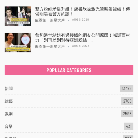
雙方粉絲矛盾升級！虞書欣被激光筆照射後續！傳
侯明昊被警方約談！
AUG 6, 2026
飯圈第一追星大戶
曾和過世站姐有過接觸的網友公開原因！喊話西村
力「別再差別對待亞洲粉絲！」
AUG 5, 2026
飯圈第一追星大戶
POPULAR CATEGORIES
新聞
13476
綜藝
2769
戲劇
2596
音樂
431