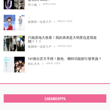
APR 9, 2020
容小編
…
MAR 27, 2020
飯圈第一追星大戶
只能原地大羨慕！我的弟弟是大明星也是我老
闆！！！
FEB 28, 2020
飯圈第一追星大戶
TXT推出官方手燈！顏色、獨特功能卻引發爭議？
JAN 22, 2020
粉紅木木
SARANGOPPA