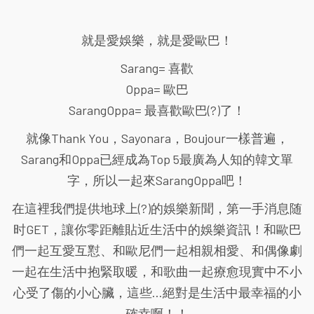
就是愛娛樂，就是愛歐巴！
Sarang= 喜歡
Oppa= 歐巴
SarangOppa= 最喜歡歐巴(?)了！
就像Thank You，Sayonara，Boujour一樣普遍，
Sarang和Oppa已經成為Top 5最廣為人知的韓文單
字，所以一起來SarangOppa吧！
在這裡我們提供地球上(?)的娛樂新聞，第一手消息随
时GET，讓你零距離貼近生活中的娛樂資訊！和歐巴
們一起互愛互懟、和歐尼們一起相親相愛、和偶像劇
一起在生活中抱緊取暖，和歌曲一起療愈現實中不小
心受了傷的小心臟，這些...絕對是生活中最幸福的小
確幸啊！！