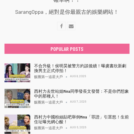
SarangOppa，絕對是你最親古的娛樂網站！
POPULAR POSTS
不合升級！侯明昊被警方約談後續！曝虞書欣新劇
換男主正式停拍！
AUG 8, 2026
飯圈第一追星大戶
西村力去世站姐Mina同學發長文發聲：不是你們想象
中的那種人！
AUG 7, 2026
飯圈第一追星大戶
西村力中國粉絲貼吧舉例Mina「罪證」引眾怒！生前
住址曝光網心酸！
AUG 6, 2026
飯圈第一追星大戶