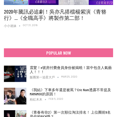
2020年騰訊必追劇！吳亦凡搭檔楊紫演《青簪
行》…《全職高手》將製作第二部！
OCT 31, 2019
小小迷妹
POPULAR NOW
震驚！n號房付費會員身份被揭曉！當中包含人氣藝
人！！！
MAR 25, 2020
飯圈第一追星大戶
《我結》下車多年還是被罵？Eric Nam透露不常提及
MAMAMOO的原因！
FEB 5, 2020
粉紅木木
《青春有你2》第一次順位淘汰排名！ 上位圈前9名
是你的PICK嗎？